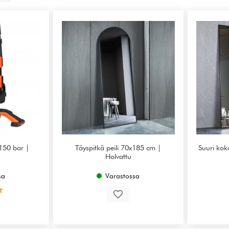
150 bar |
Täyspitkä peili 70x185 cm |
Suuri koko
Holvattu
sa
Varastossa