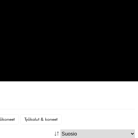
iökoneet
Työkalut & koneet