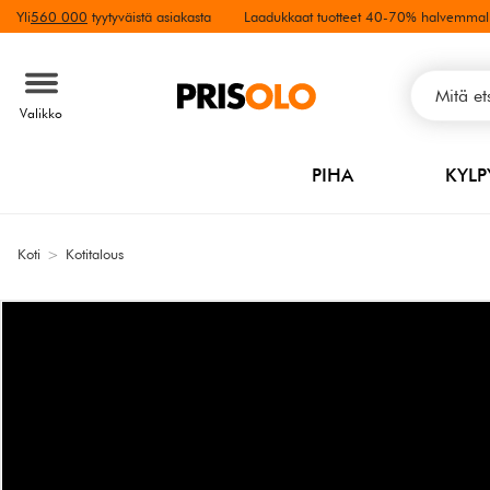
Yli
560 000
tyytyväistä asiakasta
Laadukkaat tuotteet 40-70% halvemmal
Valikko
PIHA
KYL
Koti
>
Kotitalous