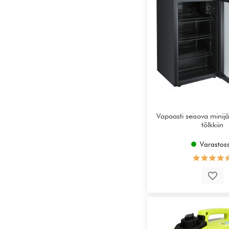
Vapaasti seisova mini
tölkkiin
Varastos