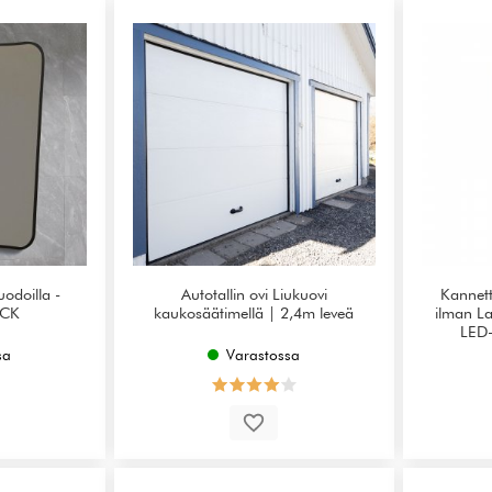
muodoilla -
Autotallin ovi Liukuovi
Kannett
ACK
kaukosäätimellä | 2,4m leveä
ilman L
LED-
sa
Varastossa