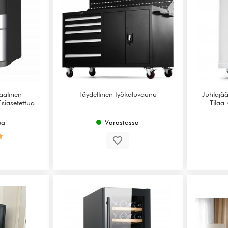
taalinen
Täydellinen työkaluvaunu
Juhlajää
siasetettua
Tilaa 
sa
Varastossa