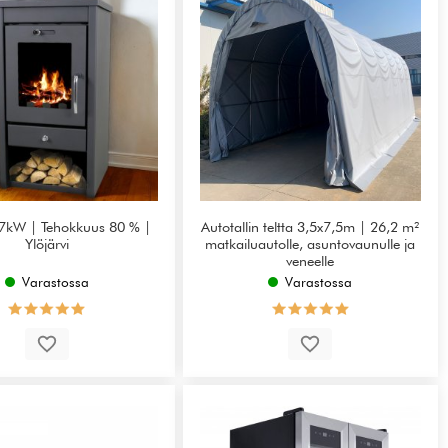
 7kW | Tehokkuus 80 % |
Autotallin teltta 3,5x7,5m | 26,2 m²
Ylöjärvi
matkailuautolle, asuntovaunulle ja
veneelle
Varastossa
Varastossa