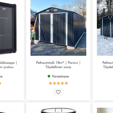
jääkaappi |
Peltiautotalli 18m² | Pariovi |
Peltiau
nen juoksu
Täydellinen sarja
Täydel
sa
Varastossa