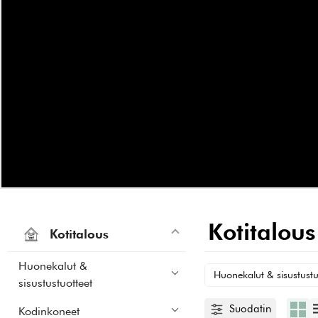
Kotitalous
Kotitalous
Huonekalut &
Huonekalut & sisustustu
sisustustuotteet
Suodatin
Kodinkoneet