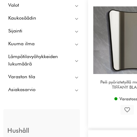
Valot
Kaukosäädin
Sijainti
Kuuma ilma
Lämpötilavyöhykkeiden
lukumäärä
Varaston tila
Peili pyöristetyillä 
TIFFANY BL
Asiakasarvio
Varastos
Hushåll