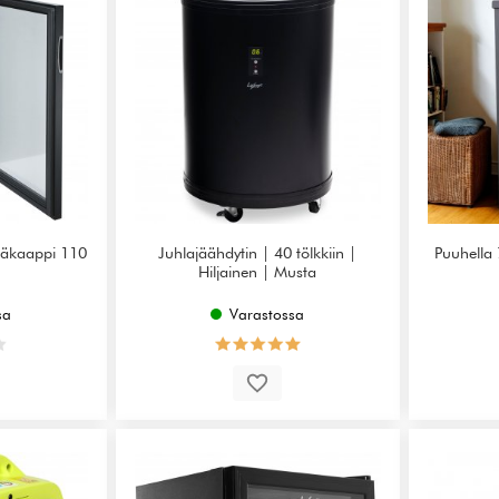
jääkaappi 110
Juhlajäähdytin | 40 tölkkiin |
Puuhella
Hiljainen | Musta
sa
Varastossa