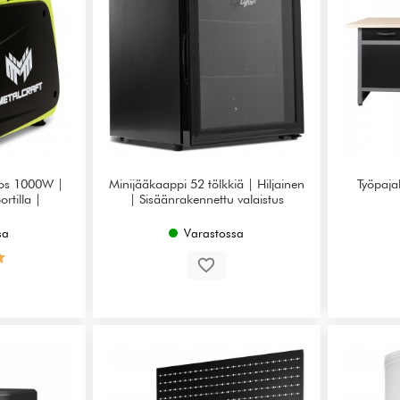
tos 1000W |
Minijääkaappi 52 tölkkiä | Hiljainen
Työpaja
rtilla |
| Sisäänrakennettu valaistus
sa
Varastossa