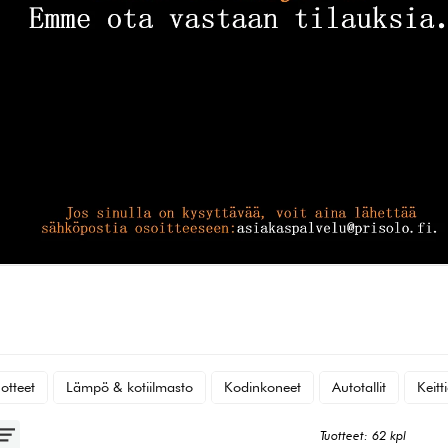
otteet
Lämpö & kotiilmasto
Kodinkoneet
Autotallit
Keitt
Tuotteet: 62 kpl