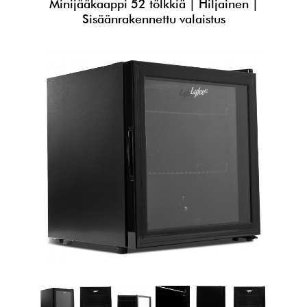
Minijääkaappi 52 tölkkiä | Hiljainen |
Sisäänrakennettu valaistus