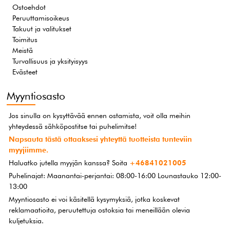
Ostoehdot
Peruuttamisoikeus
Takuut ja valitukset
Toimitus
Meistä
Turvallisuus ja yksityisyys
Evästeet
Myyntiosasto
Jos sinulla on kysyttävää ennen ostamista, voit olla meihin
yhteydessä sähköpostitse tai puhelimitse!
Napsauta tästä ottaaksesi yhteyttä tuotteista tunteviin
myyjiimme.
Haluatko jutella myyjän kanssa? Soita
+46841021005
Puhelinajat: Maanantai-perjantai: 08:00-16:00 Lounastauko 12:00-
13:00
Myyntiosasto ei voi käsitellä kysymyksiä, jotka koskevat
reklamaatioita, peruutettuja ostoksia tai meneillään olevia
kuljetuksia.