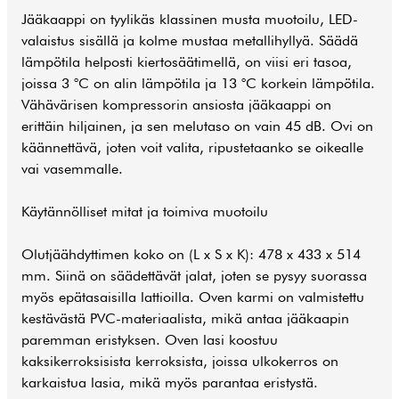
Jääkaappi on tyylikäs klassinen musta muotoilu, LED-
valaistus sisällä ja kolme mustaa metallihyllyä. Säädä
lämpötila helposti kiertosäätimellä, on viisi eri tasoa,
joissa 3 °C on alin lämpötila ja 13 °C korkein lämpötila.
Vähävärisen kompressorin ansiosta jääkaappi on
erittäin hiljainen, ja sen melutaso on vain 45 dB. Ovi on
käännettävä, joten voit valita, ripustetaanko se oikealle
vai vasemmalle.
Käytännölliset mitat ja toimiva muotoilu
Olutjäähdyttimen koko on (L x S x K): 478 x 433 x 514
mm. Siinä on säädettävät jalat, joten se pysyy suorassa
myös epätasaisilla lattioilla. Oven karmi on valmistettu
kestävästä PVC-materiaalista, mikä antaa jääkaapin
paremman eristyksen. Oven lasi koostuu
kaksikerroksisista kerroksista, joissa ulkokerros on
karkaistua lasia, mikä myös parantaa eristystä.