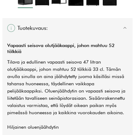
Tuotekuvaus:
Vapaasti seisova olutjääkaappi, johon mahtuu 52
tölkkiä
Tilava ja edullinen vapaasti seisova 47 litran
olutjääkaappi, johon mahtuu 52 tölkkiä 33 cl. Tämän
avulla sinulla on aina jäähdytetty juoma käsilläsi missä
tahansa huoneessa, täydellinen vaikkapa
pelijääkaappiksi. Oluenjäähdytin on vapaasti seisova ja
liitetään tavalliseen seinäpistorasiaan. Sisäänrakennettu
valaistus varmistaa, että löydät oikean paikan myös
pimeässä huoneessa ja kaikkina vuorokauden aikoina.
Hiljainen oluenjäähdytin