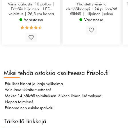
Viininjäähdytin 10 pulloa |
Yhdistetty viini- ja
Erittäin hiljainen | LED-
olutjääkaappi | 24 pulloa/66
valaistus | 26,5 cm kapea
tölkkiä | Hiljainen juoksu
Varastossa
Varastossa
Miksi tehdä ostoksia osoitteessa Prisolo.fi
Edulliset hinnat ja laaja valikoima
Vain laadukkaita tuotteita!
Maksa 14 päivää toimituksen jälkeen ilman lisämaksua!
Nopea toimitus!
Erinomainen asiakaspalvelu!
Tärkeitä linkkejä