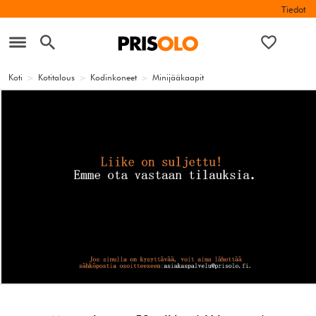
Tiedot
Koti
>
Kotitalous
>
Kodinkoneet
>
Minijääkaapit