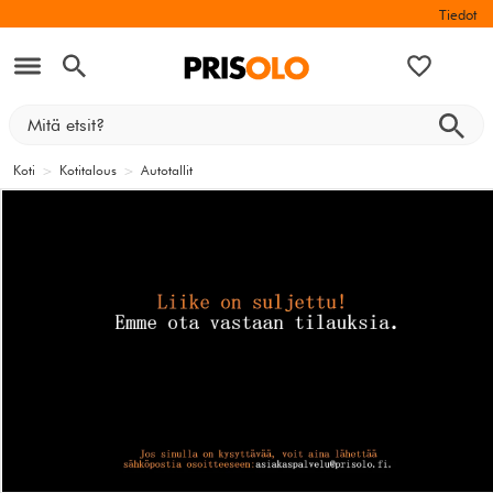
Tiedot
Koti
>
Kotitalous
>
Autotallit