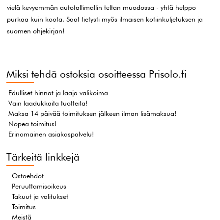
vielä kevyemmän autotallimallin teltan muodossa - yhtä helppo
purkaa kuin koota. Saat tietysti myös ilmaisen kotiinkuljetuksen ja
suomen ohjekirjan!
Miksi tehdä ostoksia osoitteessa Prisolo.fi
Edulliset hinnat ja laaja valikoima
Vain laadukkaita tuotteita!
Maksa 14 päivää toimituksen jälkeen ilman lisämaksua!
Nopea toimitus!
Erinomainen asiakaspalvelu!
Tärkeitä linkkejä
Ostoehdot
Peruuttamisoikeus
Takuut ja valitukset
Toimitus
Meistä