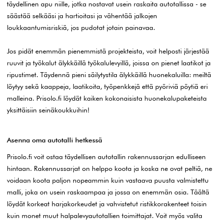
täydellinen apu niille, jotka nostavat usein raskaita autotallissa - se
säästää selkääsi ja hartioitasi ja vähentää jalkojen
loukkaantumisriskiä, jos pudotat jotain painavaa.
Jos pidät enemmän pienemmistä projekteista, voit helposti järjestää
ruuvit ja työkalut älykkäillä työkalulevyillä, joissa on pienet laatikot ja
ripustimet. Täydennä pieni säilytystila älykkäillä huonekaluilla: meiltä
löytyy sekä kaappeja, laatikoita, työpenkkejä että pyöriviä pöytiä eri
malleina. Prisolo.fi löydät kaiken kokonaisista huonekalupaketeista
yksittäisiin seinäkoukkuihin!
Asenna oma autotalli hetkessä
Prisolo.fi voit ostaa täydellisen autotallin rakennussarjan edulliseen
hintaan. Rakennussarjat on helppo koota ja koska ne ovat peltiä, ne
voidaan koota paljon nopeammin kuin vastaava puusta valmistettu
malli, joka on usein raskaampaa ja jossa on enemmän osia. Täältä
löydät korkeat harjakorkeudet ja vahvistetut ristikkorakenteet toisin
kuin monet muut halpalevyautotallien toimittajat. Voit myös valita