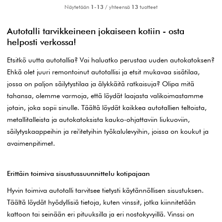
Näytetään
1-13
/ yhteensä
13
tuotteet
Autotalli tarvikkeineen jokaiseen kotiin - osta
helposti verkossa!
Etsitkö uutta autotallia? Vai haluatko perustaa uuden autokatoksen?
Ehkä olet juuri remontoinut autotallisi ja etsit mukavaa sisätilaa,
jossa on paljon säilytystilaa ja älykkäitä ratkaisuja? Olipa mitä
tahansa, olemme varmoja, että löydät laajasta valikoimastamme
jotain, joka sopii sinulle. Täältä löydät kaikkea autotallien teltoista,
metallitalleista ja autokatoksista kauko-ohjattaviin liukuoviin,
säilytyskaappeihin ja rei'itetyihin työkalulevyihin, joissa on koukut ja
avaimenpitimet.
Erittäin toimiva sisustussuunnittelu kotipajaan
Hyvin toimiva autotalli tarvitsee tietysti käytännöllisen sisustuksen.
Täältä löydät hyödyllisiä tietoja, kuten vinssit, jotka kiinnitetään
kattoon tai seinään eri pituuksilla ja eri nostokyvyillä. Vinssi on