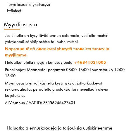
Turvallisuus ja yksityisyys
Evästeet
Myyntiosasto
Jos sinulla on kysyttävää ennen ostamista, voit olla meihin
yhteydessä sähköpostitse tai puhelimitse!
Napsauta tästä ottaaksesi yhteyttä tuotteista tunteviin
myyjiimme.
Haluatko jutella myyjän kanssa? Soita
+46841021005
Puhelinajat: Maanantai-perjantai: 08:00-16:00 Lounastauko 12:00-
13:00
Myyntiosasto ei voi käsitellä kysymyksiä, jotka koskevat
reklamaatioita, peruutettuja ostoksia tai meneillään olevia
kuljetuksia.
ALV-tunnus / VAT ID: SE556945427401
Haluatko alennuskoodeja ja tarjouksia uutiskirjeemme