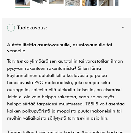
Tuotekuvaus:
Autotalliteltta asuntovaunulle, asuntovaunulle tai
veneelle
Tarvitsetko ylimääräisen autotallin tai varastotilan ilman
pysyvän rakenteen rakentamista? Sitten tämä
käytännöllinen autotalliteltta kestävästä ja paloa
hidastavasta PVC-materiaalista, joka suojaa sekä
auringolta, sateelta että uteliailta katseilta, on etsimäsi!
Teltta ei ole vain helppo rakentaa, vaan se on myös
helppo siirtää tarpeidesi muuttuessa. Täällä voit asentaa
kaiken polkupyöristä ja mopoista puutarhakoneisiin tai
muihin väliaikaista säilytystä tarvitseviin asioihin.
Tämän teltan hyvin mitattu korkeus (harjanteen korkeus