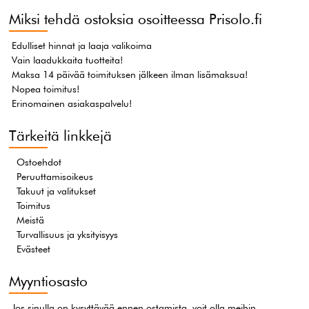
Miksi tehdä ostoksia osoitteessa Prisolo.fi
Edulliset hinnat ja laaja valikoima
Vain laadukkaita tuotteita!
Maksa 14 päivää toimituksen jälkeen ilman lisämaksua!
Nopea toimitus!
Erinomainen asiakaspalvelu!
Tärkeitä linkkejä
Ostoehdot
Peruuttamisoikeus
Takuut ja valitukset
Toimitus
Meistä
Turvallisuus ja yksityisyys
Evästeet
Myyntiosasto
Jos sinulla on kysyttävää ennen ostamista, voit olla meihin