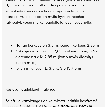
3,5 m) antaa mahdollisuuden palata sisään ja
varastoida esimerkiksi korkeampi venetraileri veneen
kanssa. Autotalliteltta on myös hyvä vaihtoehto
talvisäilytykseen matkailuautolle tai asuntovaunulle.
Harjan korkeus on 3,5 m, seinän korkeus 2,85 m
Aukkojen mitat ovat L: 2,85 m yläreunassa, 3,5 m
alareunassa x K: 2,85 m (katso myös diaesitys
aukon mitat)
Teltan mitat ovat: L: 3,5 K: 3,5 P: 7,5 m
Kestävät laadukkaat materiaalit
Seinä- ja kattokangas on valmistettu erittäin kestävästä,
vedenpitävästä ja UV-käsitellystä
500g/m² PVC:stä
.