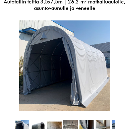
Autotallin teltta 3,5x7,5m | 26,2 m² matkailuautolle,
asuntovaunulle ja veneelle