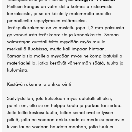
Peitteen kangas on valmistettu kolmesta risteävästä
kerroksesta, ja se on käsitelty molemmilta puolilta
pinnoitteella repeytymisen estämiseksi.
Teräsputkirakenne on valmistettu jopa 1,2 mm paksuista
galvanoiduista teräskaareista ja kannakkeista. Saman
valmistajan autotalliteltta myydään myös muilla
merkeillä Ruotsissa, mutta kalliimpaan hintaan.
Samanlaisia malleja myydään myös heikompilaatuisilla
materiaaleilla, jotka kestävät vähemmän säätä, tuulta ja
kulumista.
Kestävä rakenne ja ankkurointi
Säilytysteltan, jota kutsutaan myös autotallitelttaksi,
pointti on, että se on helppo koota ja purkaa tai siirtää.
Jotta teltta kestäisi tuulta, teltan seinät ovat erityisen
pitkiä, jotta ne voidaan ankkuroida esimerkiksi painaviin
kiviin tai ne voidaan haudata maahan, jotta tuuli ei