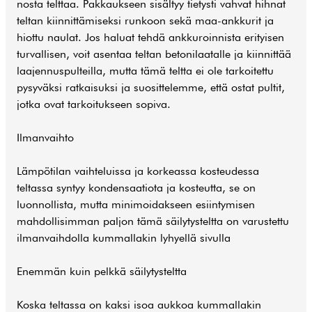
nosta telttaa. Pakkaukseen sisältyy tietysti vahvat hihnat
teltan kiinnittämiseksi runkoon sekä maa-ankkurit ja
hiottu naulat. Jos haluat tehdä ankkuroinnista erityisen
turvallisen, voit asentaa teltan betonilaatalle ja kiinnittää
laajennuspulteilla, mutta tämä teltta ei ole tarkoitettu
pysyväksi ratkaisuksi ja suosittelemme, että ostat pultit,
jotka ovat tarkoitukseen sopiva.
Ilmanvaihto
Lämpötilan vaihteluissa ja korkeassa kosteudessa
teltassa syntyy kondensaatiota ja kosteutta, se on
luonnollista, mutta minimoidakseen esiintymisen
mahdollisimman paljon tämä säilytysteltta on varustettu
ilmanvaihdolla kummallakin lyhyellä sivulla
Enemmän kuin pelkkä säilytysteltta
Koska teltassa on kaksi isoa aukkoa kummallakin