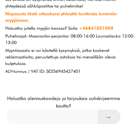
yhteydessä sähköpostitse tai puhelimitse!
Napsauta tästä ottaaksesi yhteyttä tuotteista tunteviin
myyjiimme.
Haluatko jutella myyjän kanssa? Soita
+46841021005
Puhelinajat: Maanantai-perjantai: 08:00-16:00 Lounastauko 12:00-
13:00
Myyntiosasto ei voi käsitellä kysymyksiä, jotka koskevat
reklamaatioita, peruutettuja ostoksia tai meneillään olevia
kuljetuksia.
ALV-tunnus / VAT ID: SE556945427401
Haluatko alennuskoodeja ja tarjouksia uutiskirjeemme
kautta?