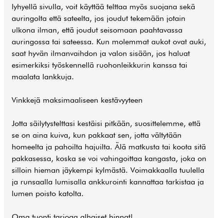
lyhyellä sivulla, voit käyttää telttaa myös suojana sekä
auringolta että sateelta, jos joudut tekemään jotain
ulkona ilman, että joudut seisomaan paahtavassa
auringossa tai sateessa. Kun molemmat aukot ovat auki,
saat hyvän ilmanvaihdon ja valon sisään, jos haluat
esimerkiksi työskennellä ruohonleikkurin kanssa tai
maalata lankkuja.
Vinkkejä maksimaaliseen kestävyyteen
Jotta säilytystelttasi kestäisi pitkään, suosittelemme, että
se on aina kuiva, kun pakkaat sen, jotta vältytään
homeelta ja pahoilta hajuilta. Älä matkusta tai koota sitä
pakkasessa, koska se voi vahingoittaa kangasta, joka on
silloin hieman jäykempi kylmästä. Voimakkaalla tuulella
ja runsaalla lumisalla ankkurointi kannattaa tarkistaa ja
lumen poisto katolta.
Oma tuonti tarjoaa alhaiset hinnat!