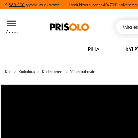
Yli
560 000
tyytyväistä asiakasta
Laadukkaat tuotteet 40-70% halvemmal
Valikko
PIHA
KYL
Koti
>
Kotitalous
>
Kodinkoneet
>
Viininjäähdytin