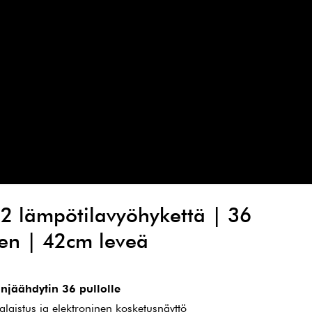
 2 lämpötilavyöhykettä | 36
nen | 42cm leveä
injäähdytin 36 pullolle
laistus ja elektroninen kosketusnäyttö