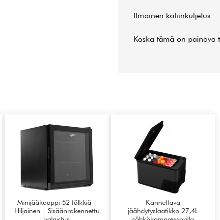
Ilmainen kotiinkuljetus
Koska tämä on painava ta
Minijääkaappi 52 tölkkiä |
Kannettava
Hiljainen | Sisäänrakennettu
jäähdytyslaatikko 27,4L
valaistus
sähkökompressorilla