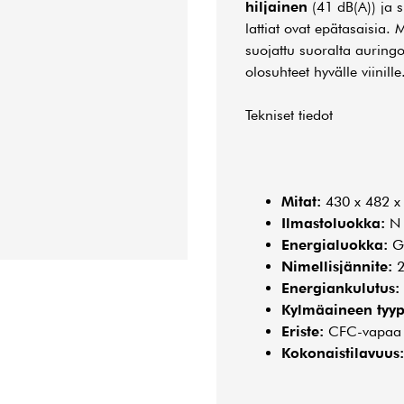
hiljainen
(41 dB(A)) ja s
lattiat ovat epätasaisia. 
suojattu suoralta auringo
olosuhteet hyvälle viinill
Tekniset tiedot
Mitat:
430 x 482 
Ilmastoluokka:
N
Energialuokka:
G
Nimellisjännite:
2
Energiankulutus:
Kylmäaineen tyyp
Eriste:
CFC-vapaa 
Kokonaistilavuus: