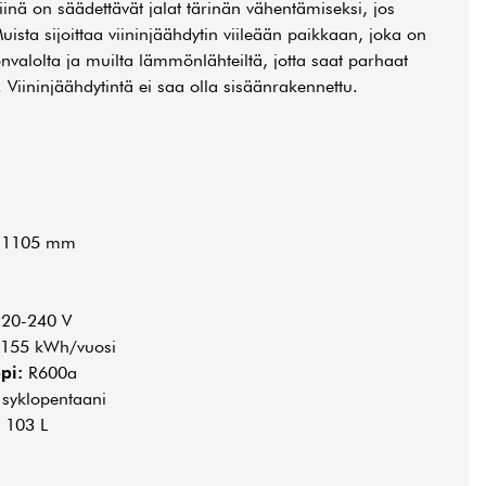
iinä on säädettävät jalat tärinän vähentämiseksi, jos
Muista sijoittaa viininjäähdytin viileään paikkaan, joka on
nvalolta ja muilta lämmönlähteiltä, jotta saat parhaat
e. Viininjäähdytintä ei saa olla sisäänrakennettu.
x 1105 mm
20-240 V
155 kWh/vuosi
pi:
R600a
syklopentaani
103 L