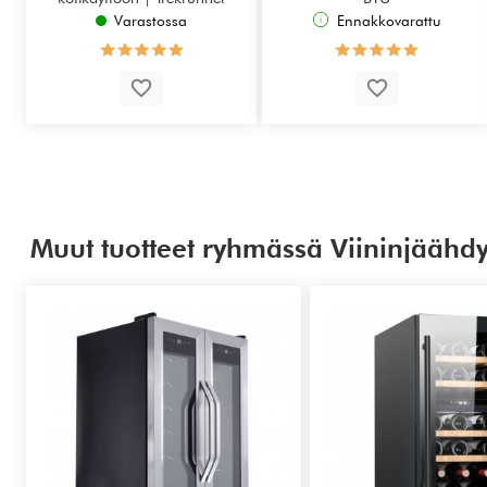
TR32H
Varastossa
Ennakkovarattu
Muut tuotteet ryhmässä Viininjäähdy