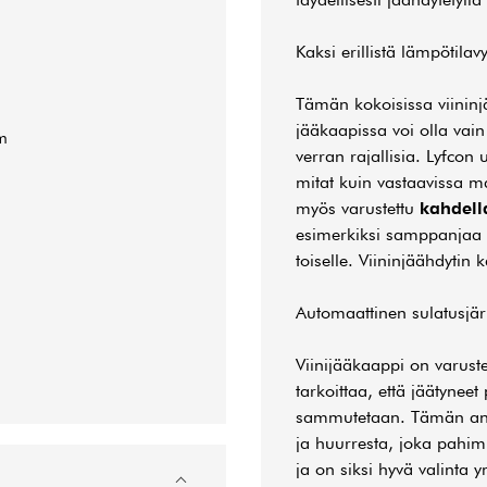
Kaksi erillistä lämpötilav
Tämän kokoisissa viininj
jääkaapissa voi olla vain
m
verran rajallisia. Lyfco
mitat kuin vastaavissa mal
myös varustettu
kahdell
esimerkiksi samppanjaa ja
toiselle. Viininjäähdytin 
Automaattinen sulatusjär
Viinijääkaappi on varust
tarkoittaa, että jäätynee
sammutetaan. Tämän ansi
ja huurresta, joka pahim
ja on siksi hyvä valinta