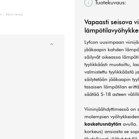
Tuotekuvaus:
en | 42cm leveä
Vapaasti seisova
v
lämpötilavyöhykke
Lyfcon uusimpaan viinijä
jääkaapin kahden lämpöti
säilyvät oikeassa lämpöti
tyylikkäästi muotoiltu, la
valmistettu tyylikkäästä 
säilytetään jääkaapin tyyl
tasaisen lämpötilan erit
säätää 5-18 asteen välil
Viininjäähdyttimessä on
molempien vyöhykkeiden l
kosketusnäytön
avulla.
korkeus) ansiosta se sop
täydellisesti jäähdytetyllä l