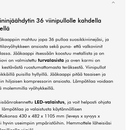
iininjäähdytin
36 viinipullolle kahdella
ellä
äkaappiin mahtuu jopa 36 pulloa suosikkiviinejäsi, ja
lavyöhykkeen ansiosta sekä puna- että valkoviinit
lassa. Jääkaappi itsessään koostuu metallista ja on
siovi on valmistettu
turvalasista
ja oven karmi on
ja kestävästä ruostumattomasta teräksestä. Viinipullot
ikkäillä puisilla hyllyillä. Jääkaappi pitää tasaisen ja
täin hiljaisen kompressorin ansiosta. Lämpötilaa voidaan
lä molemmilla vyöhykkeillä.
 sisäänrakennettu
LED-valaistus
, ja voit helposti ohjata
ämpötilaa ja valaistusta käytännöllisen
 Kokonsa 430 x 482 x 1105 mm (leveys x syvyys x
ii hyvin useimpiin ympäristöihin. Hemmottele läheisiäsi
asillisella viiniä!