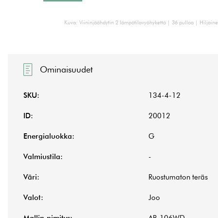
Kuva: Viininjäähdytin 2 lämpötilavyöhykettä | 36 pulloa | Hiljain
Ominaisuudet
SKU:
134-4-12
ID:
20012
Energialuokka:
G
Valmiustila:
-
Väri:
Ruostumaton teräs
Valot:
Joo