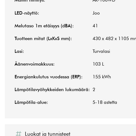
Mallin nimitys:
AR-106WD
LED-näyttö:
Joo
Melutaso 1m etäisyys (dBA):
41
Tuotteen mitat (LxKxS mm):
430 x 482 x 1105 m
Lasi:
Turvalasi
Äänenvoimakkuus:
103 L
Energiankulutus vuodessa (ERP):
155 kWh
Lämpötilavyöhykkeiden lukumäärä:
2
Lämpötila-alue:
5-18 astetta
Luokat ja tunnisteet