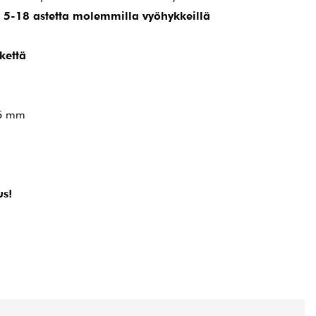
 5-18 astetta molemmilla vyöhykkeillä
kettä
05 mm
us!