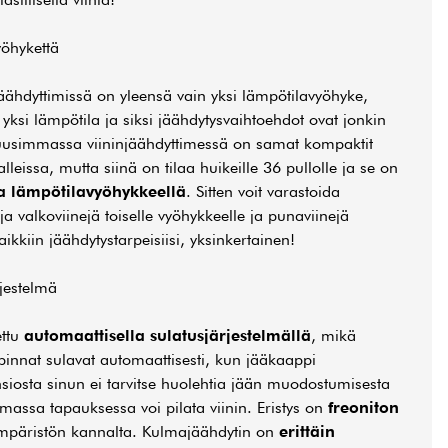
yöhykettä
äähdyttimissä on yleensä vain yksi lämpötilavyöhyke,
 yksi lämpötila ja siksi jäähdytysvaihtoehdot ovat jonkin
n uusimmassa viininjäähdyttimessä on samat kompaktit
leissa, mutta siinä on tilaa huikeille 36 pullolle ja se on
a lämpötilavyöhykkeellä
. Sitten voit varastoida
 valkoviinejä toiselle vyöhykkeelle ja punaviinejä
kaikkiin jäähdytystarpeisiisi, yksinkertainen!
jestelmä
ettu
automaattisella sulatusjärjestelmällä
, mikä
t pinnat sulavat automaattisesti, kun jääkaappi
osta sinun ei tarvitse huolehtia jään muodostumisesta
massa tapauksessa voi pilata viinin. Eristys on
freoniton
 ympäristön kannalta. Kulmajäähdytin on
erittäin