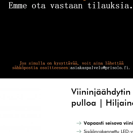
Viininjäähdytin
pulloa | Hiljai
Vapaasti seisova viin
Sisäänrakennettu LED-va