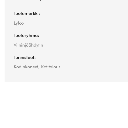
Tuotemerkki:
Lyfco
Tuoteryhmä:
Viininjäähdytin
Tunnisteet:
Kodinkoneet
,
Kotitalous