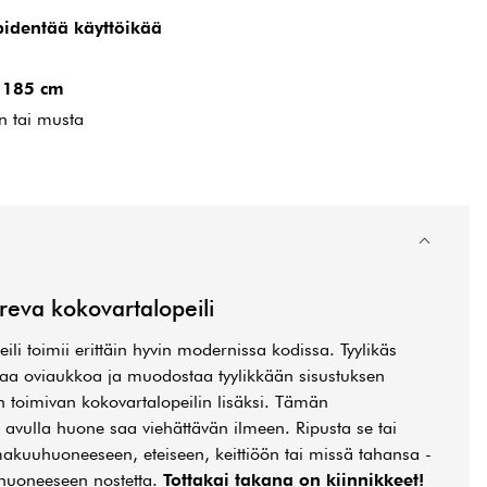
 pidentää käyttöikää
x 185 cm
n tai musta
reva kokovartalopeili
li toimii erittäin hyvin modernissa kodissa. Tyylikäs
aa oviaukkoa ja muodostaa tyylikkään sisustuksen
n toimivan kokovartalopeilin lisäksi. Tämän
 avulla huone saa viehättävän ilmeen. Ripusta se tai
akuuhuoneeseen, eteiseen, keittiöön tai missä tahansa -
 huoneeseen nostetta.
Tottakai takana on kiinnikkeet!