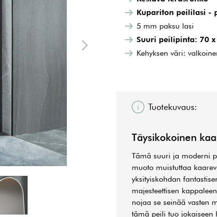
Kupariton peililasi -
5 mm paksu lasi
Suuri peilipinta: 70 
Kehyksen väri: valkoine
Tuotekuvaus:
Täysikokoinen kaa
Tämä suuri ja moderni pei
muoto muistuttaa kaarev
yksityiskohdan fantastise
majesteettisen kappaleen
nojaa se seinää vasten m
tämä peili tuo jokaiseen