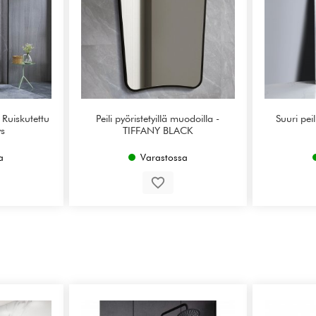
 Ruiskutettu
Peili pyöristetyillä muodoilla -
Suuri pei
s
TIFFANY BLACK
a
Varastossa