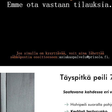
Täyspitkä peili
Saatavana kahdessa eri v
Holvipeili suoralla pohj
Kestävä teräsrunko