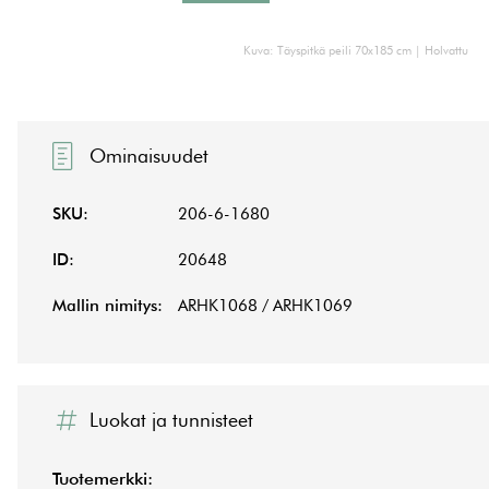
Kuva: Täyspitkä peili 70x185 cm | Holvattu
Ominaisuudet
SKU:
206-6-1680
ID:
20648
Mallin nimitys:
ARHK1068 / ARHK1069
Luokat ja tunnisteet
Tuotemerkki: