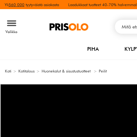
Yli
560 000
tyytyväistä asiakasta
Laadukkaat tuotteet 40-70% halvemmal
Valikko
PIHA
KYL
Koti
>
Kotitalous
>
Huonekalut & sisustustuotteet
>
Peilit