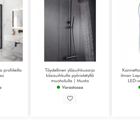
profiileilla
Täydellinen yläsuihkusarja
Kannettav
si
käsisuihkulla pyöristetyllä
ilman Lap
muotoilulla | Musta
LED-v
a
Varastossa