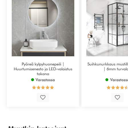
Pyöreä kylpyhuonepeili |
Suihkunurkkaus mustilla 
Huurtumisenesto ja LED-valaistus
| 6mm turvala
takana
Varastossa
Varastoss