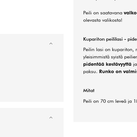
Peili on saatavana
valko
olevasta valikosta!
Kupariton peililasi - pi
Peilin lasi on kupariton, 
yleisimmistä syistä peili
pidentää kestävyyttä
j
paksu.
Runko on valmis
Mitat
Peili on 70 cm leveä ja 