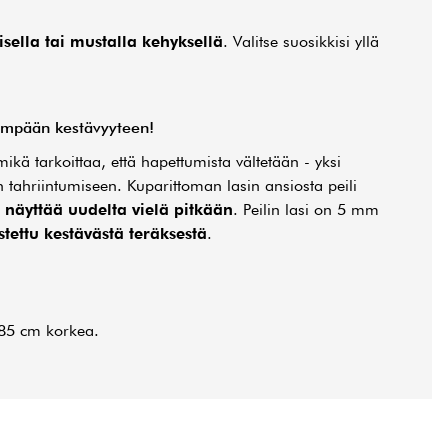
isella tai mustalla kehyksellä
. Valitse suosikkisi yllä
dempään kestävyyteen!
mikä tarkoittaa, että hapettumista vältetään - yksi
en tahriintumiseen. Kuparittoman lasin ansiosta peili
a
näyttää uudelta vielä pitkään
. Peilin lasi on 5 mm
tettu kestävästä teräksestä
.
185 cm korkea.