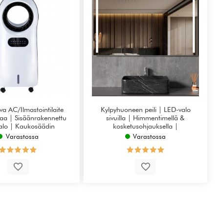
a AC/Ilmastointilaite
Kylpyhuoneen peili | LED-valo
aa | Sisäänrakennettu
sivuilla | Himmentimellä &
alo | Kaukosäädin
kosketusohjauksella |
Suorakulmainen
Varastossa
Varastossa