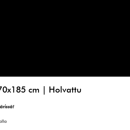
 70x185 cm | Holvattu
ärissä!
alla