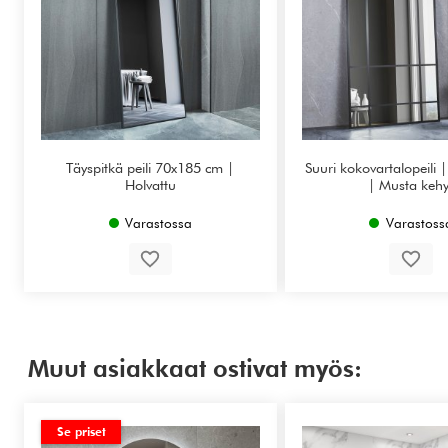
Täyspitkä peili 70x185 cm |
Suuri kokovartalopeili |
Holvattu
| Musta kehy
Varastossa
Varastoss
Muut asiakkaat ostivat myös:
Se priset