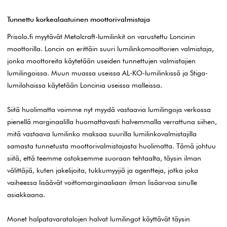
Tunnettu korkealaatuinen moottorivalmistaja
Prisolo.fi myytävät Metalcraft-lumilinkit on varustettu Loncinin
moottorilla. Loncin on erittäin suuri lumilinkomoottorien valmistaja,
jonka moottoreita käytetään useiden tunnettujen valmistajien
lumilingoissa. Muun muassa useissa AL-KO-lumilinkissä ja Stiga-
lumilahaissa käytetään Loncinia useissa malleissa.
Siitä huolimatta voimme nyt myydä vastaavia lumilingoja verkossa
pienellä marginaalilla huomattavasti halvemmalla verrattuna siihen,
mitä vastaava lumilinko maksaa suurilla lumilinkovalmistajilla
samasta tunnetusta moottorivalmistajasta huolimatta. Tämä johtuu
siitä, että teemme ostoksemme suoraan tehtaalta, täysin ilman
välittäjiä, kuten jakelijoita, tukkumyyjiä ja agentteja, jotka joka
vaiheessa lisäävät voittomarginaaliaan ilman lisäarvoa sinulle
asiakkaana.
Monet halpatavaratalojen halvat lumilingot käyttävät täysin