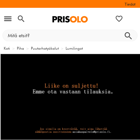
Tiedot
Koti
>
Piha
>
Puutarhatyökalut
>
Lumilingot