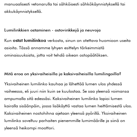
manuaalisesti vetonarulla tai sähköisesti sähkökäynnistyksellä tai
akkukäynnistyksellä.
Lumilinkkien ostaminen - ostovinkkejä ja neuvoja
Kun
ostat lumilinkoa
verkosta, sinun on otettava huomioon useita
asioita. Tässä annamme lyhyen esittelyn tärkeimmistä
ominaisuuksista, jotta voit tehdä oikean ostopäätöksen.
Mitä eroa on yksivaiheisilla ja kaksivaiheisilla lumilingoilla?
Yksivaiheinen lumilinko kauhaa ja lähettää lumen ulos yhdessä
vaiheessa, eli juuri niin kuin se kuulostaa. Se saa yleensä voimansa
ampumalla sitä edessäsi. Kaksivaiheinen lumilinko lapioi lumen
kairalla sisäänpäin, jossa lisäkäyttö vastaa lumen heittämisestä ulos.
Kaksivaiheinen nostohihna ajetaan yleensä pyörillä. Yksivaiheinen
lumilinko soveltuu parhaiten pienemmille lumimäärille ja siinä on
yleensä heikompi moottori.