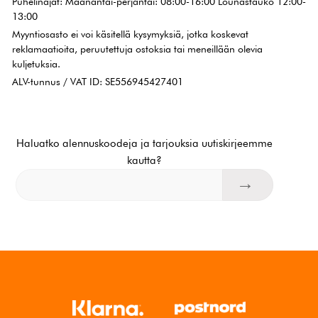
Puhelinajat: Maanantai-perjantai: 08:00-16:00 Lounastauko 12:00-
13:00
Myyntiosasto ei voi käsitellä kysymyksiä, jotka koskevat
reklamaatioita, peruutettuja ostoksia tai meneillään olevia
kuljetuksia.
ALV-tunnus / VAT ID: SE556945427401
Haluatko alennuskoodeja ja tarjouksia uutiskirjeemme
kautta?