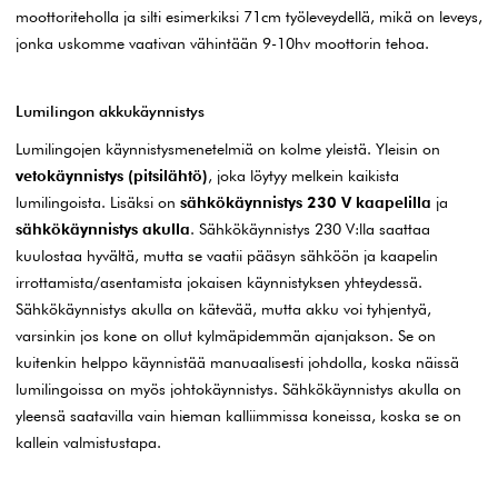
moottoriteholla ja silti esimerkiksi 71cm työleveydellä, mikä on leveys,
jonka uskomme vaativan vähintään 9-10hv moottorin tehoa.
Lumilingon akkukäynnistys
Lumilingojen käynnistysmenetelmiä on kolme yleistä. Yleisin on
vetokäynnistys (pitsilähtö)
, joka löytyy melkein kaikista
lumilingoista. Lisäksi on
sähkökäynnistys 230 V kaapelilla
ja
sähkökäynnistys akulla
. Sähkökäynnistys 230 V:lla saattaa
kuulostaa hyvältä, mutta se vaatii pääsyn sähköön ja kaapelin
irrottamista/asentamista jokaisen käynnistyksen yhteydessä.
Sähkökäynnistys akulla on kätevää, mutta akku voi tyhjentyä,
varsinkin jos kone on ollut kylmäpidemmän ajanjakson. Se on
kuitenkin helppo käynnistää manuaalisesti johdolla, koska näissä
lumilingoissa on myös johtokäynnistys. Sähkökäynnistys akulla on
yleensä saatavilla vain hieman kalliimmissa koneissa, koska se on
kallein valmistustapa.