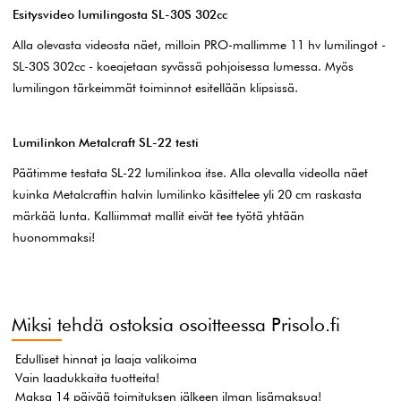
Esitysvideo lumilingosta SL-30S 302cc
Alla olevasta videosta näet, milloin PRO-mallimme 11 hv lumilingot -
SL-30S 302cc - koeajetaan syvässä pohjoisessa lumessa. Myös
lumilingon tärkeimmät toiminnot esitellään klipsissä.
Lumilinkon Metalcraft SL-22 testi
Päätimme testata SL-22 lumilinkoa itse. Alla olevalla videolla näet
kuinka Metalcraftin halvin lumilinko käsittelee yli 20 cm raskasta
märkää lunta. Kalliimmat mallit eivät tee työtä yhtään
huonommaksi!
Miksi tehdä ostoksia osoitteessa Prisolo.fi
Edulliset hinnat ja laaja valikoima
Vain laadukkaita tuotteita!
Maksa 14 päivää toimituksen jälkeen ilman lisämaksua!