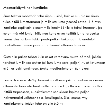
Moottorikäyttöinen lumilinko
Suositeltava moottorin teho riippuu siitä, kuinka suuri alue sinun
tulee pitää lumettomana ja millaista lunta yleensä sataa. 4-6 hv:n
lumilinko sopii vain pienemmille lumimäärille ja toimii huonosti, jos
se on märkää lunta. Tällainen kone ei voi heittää lunta tarpeeksi
kauas ulos tai lumi tukkii poistoputken kokonaan. Tavaratalot
houkuttelevat usein juuri nämä koneet alhaisin hinnoin.
Osta niin paljon tehoa kuin uskot varaavan, mutta päivinä, jolloin
tarvitset lumilinkoa eniten (eli kun lunta satoi paljon), tulet katumaan
sitä, jos ostit lumilingon, jonka moottoriteho on liian pieni.
Prisolo.fi ei usko 4-6hp lumilinkin riittävän joka tapauksessa - usein
alhaisesta hinnasta huolimatta. Jos arvelet, että näin pieni moottori
riittää tarpeeseen, suosittelemme sen sijaan lapiota paljon
halvemmaksi vaihtoehdoksi lumilingolle. Siksi emme myy
lumilinkoreita, joiden teho on alle 6,5 hv.