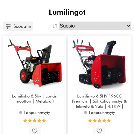
Lumilingot
Suodatin
Lumilinko 6,5hv | Loncin
Lumilinko 6,5HV 196CC
moottori | Metalcraft
Premium | Sähkökäynnistys &
Telaveto & Valo | 4,1KW |
Metalcraft
Loppuunmyyty
Loppuunmyyty