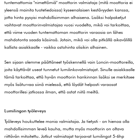
tuntemattomia "nimettömiä" moottorin valmistaja (mitä moottoria ei
yleensä mainita tuotetiedoissa) kyseenalaisen kestävyyden kanssa,
jotta hinta pysyisi mahdollisimman alhaisena. Lisäksi halpaketjut
vaihtavat moottorinvalmistajaa vuosi vuodelta, mikä voi tarkoittaa,
että viime vuoden tuntemattoman moottorin varaosia on lähes
mahdotonta saada käsiinsä. Jotain, mikä voi olla pitkällä aikavälillä
kallista asiakkaalle - vaikka ostohinta olisikin alhainen.
Sen sijaan olemme päättäneet työskennellä vain Loncin-moottoreilla,
joita käyttävät useat tunnetut lumilinkovalmistajat. Sinulle asiakkaalle
tämä tarkoittaa, että hyvän moottorin hankinnan lisäksi se merkitsee
myös lisäturvaa siinä mielessä, että löydät helposti varaosat
moottorillesi jatkossa ilman, että ostat niitä meiltä.
Lumilingon työleveys
Työleveys houkuttelee monia valmistajia. Ja tietysti - on hienoa olla
mahdollisimman leveä kauha, mutta myös moottorin on oltava
riittävän mitoitettu. Jotkut valmistajat tarjoavat lumilingot 5-6hp