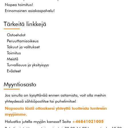
Nopea toimitus!
Erinomainen asiakaspalvelu!
Tärkeitä linkkejä
Ostoehdot
Peruuttamisoikeus
Takuut ja valitukset
Toimitus
Meistä
Turvallisuus ja yksityisyys
Evästeet
Myyntiosasto
Jos sinulla on kysyttävää ennen ostamista, voit olla meihin
yhteydessä sähköpostitse tai puhelimitse!
Napsauta tästä ottaaksesi yhteyttä tuotteista tunteviin
myyjiimme.
Haluatko jutella myyjän kanssa? Soita
+46841021005