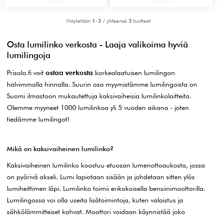
Näytetään
1-3
/ yhteensä
3
tuotteet
Osta lumilinko verkosta - Laaja valikoima hyviä
lumilingoja
Prisolo.fi voit
ostaa verkosta
korkealaatuisen lumilingon
halvimmalla hinnalla. Suurin osa myymistämme lumilingoista on
Suomi ilmastoon mukautettuja kaksivaiheisia lumilinkolaitteita.
Olemme myyneet 1000 lumilinkoa yli 5 vuoden aikana - joten
tiedämme lumilingot!
Mikä on kaksivaiheinen lumilinko?
Kaksivaiheinen lumilinko koostuu etuosan lumenottoaukosta, jossa
on pyörivä akseli. Lumi lapiotaan sisään ja johdetaan sitten ylös
lumiheittimen läpi. Lumilinko toimii erikokoisella bensiinimoottorilla.
Lumilingossa voi olla useita lisätoimintoja, kuten valaistus ja
sähkölämmitteiset kahvat. Moottori voidaan käynnistää joko