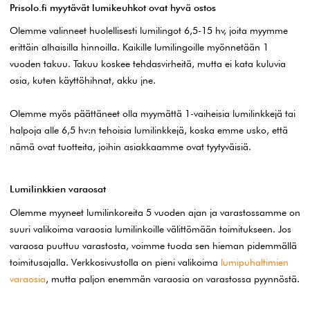
Prisolo.fi myytävät lumikeuhkot ovat hyvä ostos
Olemme valinneet huolellisesti lumilingot 6,5-15 hv, joita myymme
erittäin alhaisilla hinnoilla. Kaikille lumilingoille myönnetään 1
vuoden takuu. Takuu koskee tehdasvirheitä, mutta ei kata kuluvia
osia, kuten käyttöhihnat, akku jne.
Olemme myös päättäneet olla myymättä 1-vaiheisia lumilinkkejä tai
halpoja alle 6,5 hv:n tehoisia lumilinkkejä, koska emme usko, että
nämä ovat tuotteita, joihin asiakkaamme ovat tyytyväisiä.
Lumilinkkien varaosat
Olemme myyneet lumilinkoreita 5 vuoden ajan ja varastossamme on
suuri valikoima varaosia lumilinkoille välittömään toimitukseen. Jos
varaosa puuttuu varastosta, voimme tuoda sen hieman pidemmällä
toimitusajalla. Verkkosivustolla on pieni valikoima
lumipuhaltimien
varaosia
, mutta paljon enemmän varaosia on varastossa pyynnöstä.