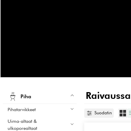
Raivaussa
Piha
Pihatarvikkeet
Suodatin
Uima-altaat &
ulkoporealtaat