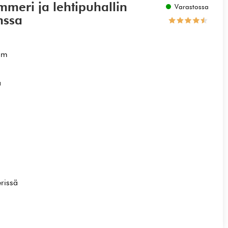
meri ja lehtipuhallin
Varastossa
nssa
mm
a
a
rissä