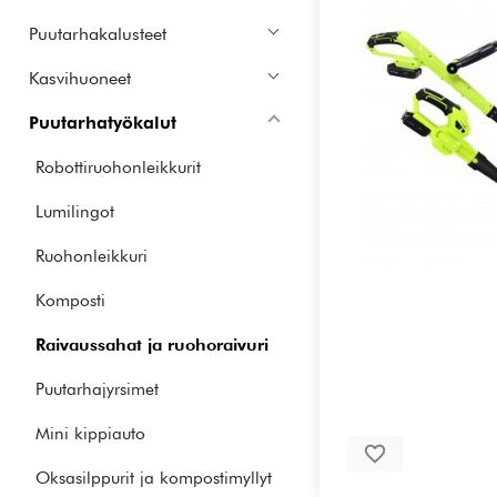
Puutarhakalusteet
Kasvihuoneet
Puutarhatyökalut
Robottiruohonleikkurit
Lumilingot
Ruohonleikkuri
Komposti
Raivaussahat ja ruohoraivuri
Puutarhajyrsimet
Mini kippiauto
Oksasilppurit ja kompostimyllyt