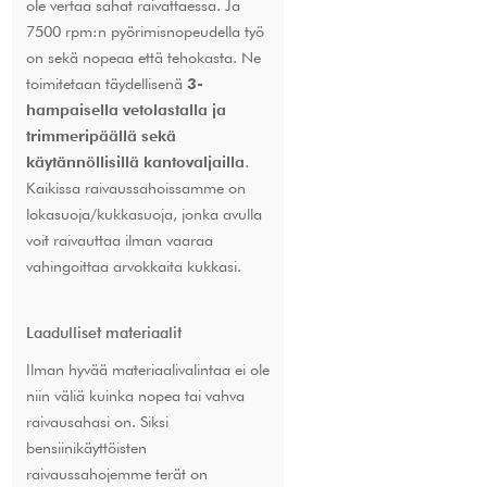
ole vertaa sahat raivattaessa. Ja
7500 rpm:n pyörimisnopeudella työ
on sekä nopeaa että tehokasta. Ne
toimitetaan täydellisenä
3-
hampaisella vetolastalla ja
trimmeripäällä sekä
käytännöllisillä kantovaljailla
.
Kaikissa raivaussahoissamme on
lokasuoja/kukkasuoja, jonka avulla
voit raivauttaa ilman vaaraa
vahingoittaa arvokkaita kukkasi.
Laadulliset materiaalit
Ilman hyvää materiaalivalintaa ei ole
niin väliä kuinka nopea tai vahva
raivausahasi on. Siksi
bensiinikäyttöisten
raivaussahojemme terät on