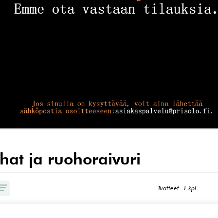
hat ja ruohoraivuri
Tuotteet: 1 kpl