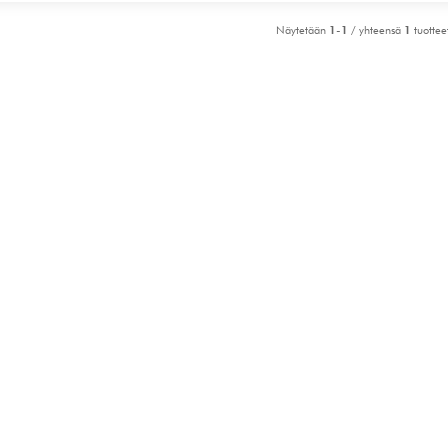
Näytetään
1-1
/ yhteensä
1
tuottee