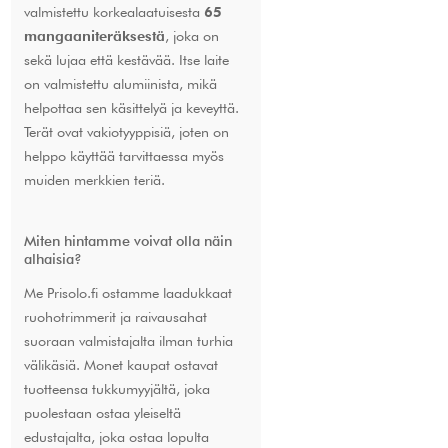
valmistettu korkealaatuisesta
65
mangaaniteräksestä
, joka on
sekä lujaa että kestävää. Itse laite
on valmistettu alumiinista, mikä
helpottaa sen käsittelyä ja keveyttä.
Terät ovat vakiotyyppisiä, joten on
helppo käyttää tarvittaessa myös
muiden merkkien teriä.
Miten hintamme voivat olla näin
alhaisia?
Me Prisolo.fi ostamme laadukkaat
ruohotrimmerit ja raivausahat
suoraan valmistajalta ilman turhia
välikäsiä. Monet kaupat ostavat
tuotteensa tukkumyyjältä, joka
puolestaan ostaa yleiseltä
edustajalta, joka ostaa lopulta