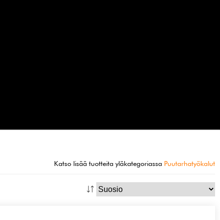
Katso lisää tuotteita yläkategoriassa
Puutarhatyökalut