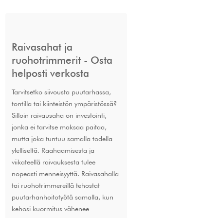
Raivasahat ja
ruohotrimmerit - Osta
helposti verkosta
Tarvitsetko siivousta puutarhassa,
tontilla tai kiinteistön ympäristössä?
Silloin raivausaha on investointi,
jonka ei tarvitse maksaa paitaa,
mutta joka tuntuu samalla todella
ylelliseltä. Raahaamisesta ja
viikateellä raivauksesta tulee
nopeasti menneisyyttä. Raivasahalla
tai ruohotrimmereillä tehostat
puutarhanhoitotyötä samalla, kun
kehosi kuormitus vähenee