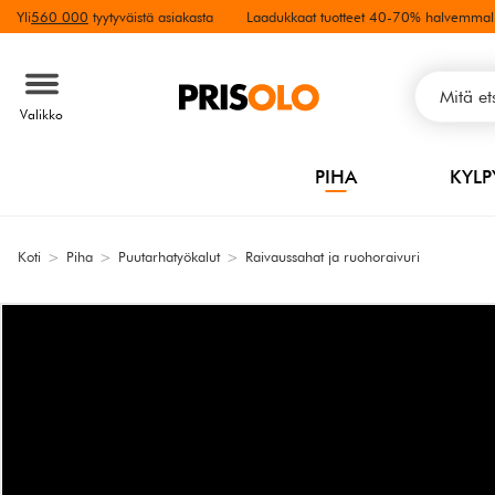
Yli
560 000
tyytyväistä asiakasta
Laadukkaat tuotteet 40-70% halvemmal
Valikko
PIHA
KYL
Koti
>
Piha
>
Puutarhatyökalut
>
Raivaussahat ja ruohoraivuri