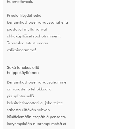
huomattavasti.
Prisolo.filöydät sekä
bensiinikäyttöiset raivaussahat että
joustavat mutta vahvat
akkukäyttöiset ruohotrimmerit.
Tervetuloa tutustumaan
valikoimaamme!
Sekä tehokas että
helppokäyttöinen
Bensiinikäyttöiset raivausahamme
on varustettu tehokkaalla
yksisylinterisellä
kaksitahtimoottorilla, joka tekee
sahasta riittävän vahvan
käsittelemään itsepäisiä pensaita,
kevyempikään nuorempi metsä ei