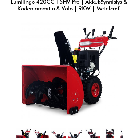
Lumilingo 420CC 15HV Pro | Akkukäynnistys &
Kädenlämmitin & Valo | 9KW | Metalcraft