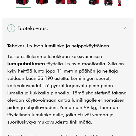
Tuotekuvaus:
Tehokas 15 hv:n lumilinko ja helppokäyttöinen
Tässä esittelemme tehokkaan kaksivaiheisen
lumipuhaltimen
täydellä 15 hv:n moottorilla. Sillä on
kyky heittää lunta jopa 11 metrin päähän ja heittäjä
voidaan kääntää 190 astetta. Lumilingon suuret,
karkeakuvioidut 15" pyörät tarjoavat upean pidon
lumella ja liukkailla pinnoilla. Tämä yhdistettynä takana
olevaan käyttövoimaan antaa lumilingolle erinomaisen
pidon ja ohjattavuuden. Paino noin 99 kg, Tämä on
täydellinen lumilinko niille, jotka etsivät voimaa ja
suorituskykyä mukavuudesta tinkimättä.