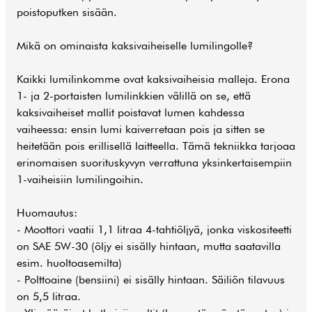
poistoputken sisään.
Mikä on ominaista kaksivaiheiselle lumilingolle?
Kaikki lumilinkomme ovat kaksivaiheisia malleja. Erona
1- ja 2-portaisten lumilinkkien välillä on se, että
kaksivaiheiset mallit poistavat lumen kahdessa
vaiheessa: ensin lumi kaiverretaan pois ja sitten se
heitetään pois erillisellä laitteella. Tämä tekniikka tarjoaa
erinomaisen suorituskyvyn verrattuna yksinkertaisempiin
1-vaiheisiin lumilingoihin.
Huomautus:
- Moottori vaatii 1,1 litraa 4-tahtiöljyä, jonka viskositeetti
on SAE 5W-30 (öljy ei sisälly hintaan, mutta saatavilla
esim. huoltoasemilta)
- Polttoaine (bensiini) ei sisälly hintaan. Säiliön tilavuus
on 5,5 litraa.