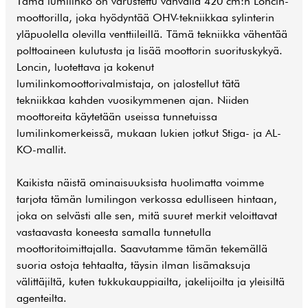
Tämä lumilinko on varustettu vahvalla 420 cm:n Loncin-
moottorilla, joka hyödyntää OHV-tekniikkaa sylinterin
yläpuolella olevilla venttiileillä. Tämä tekniikka vähentää
polttoaineen kulutusta ja lisää moottorin suorituskykyä.
Loncin, luotettava ja kokenut
lumilinkomoottorivalmistaja, on jalostellut tätä
tekniikkaa kahden vuosikymmenen ajan. Niiden
moottoreita käytetään useissa tunnetuissa
lumilinkomerkeissä, mukaan lukien jotkut Stiga- ja AL-
KO-mallit.
Kaikista näistä ominaisuuksista huolimatta voimme
tarjota tämän lumilingon verkossa edulliseen hintaan,
joka on selvästi alle sen, mitä suuret merkit veloittavat
vastaavasta koneesta samalla tunnetulla
moottoritoimittajalla. Saavutamme tämän tekemällä
suoria ostoja tehtaalta, täysin ilman lisämaksuja
välittäjiltä, kuten tukkukauppiailta, jakelijoilta ja yleisiltä
agenteilta.