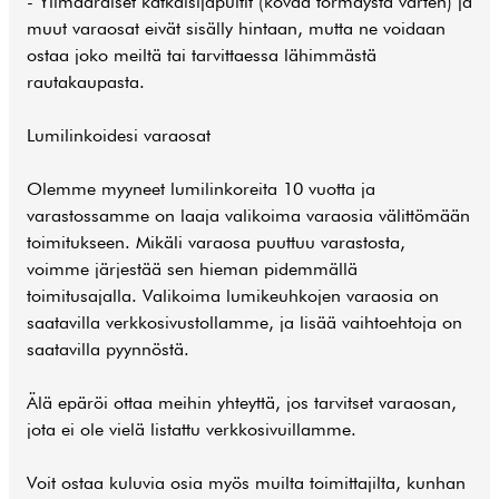
- Ylimääräiset katkaisijapultit (kovaa törmäystä varten) ja
muut varaosat eivät sisälly hintaan, mutta ne voidaan
ostaa joko meiltä tai tarvittaessa lähimmästä
rautakaupasta.
Lumilinkoidesi varaosat
Olemme myyneet lumilinkoreita 10 vuotta ja
varastossamme on laaja valikoima varaosia välittömään
toimitukseen. Mikäli varaosa puuttuu varastosta,
voimme järjestää sen hieman pidemmällä
toimitusajalla. Valikoima lumikeuhkojen varaosia on
saatavilla verkkosivustollamme, ja lisää vaihtoehtoja on
saatavilla pyynnöstä.
Älä epäröi ottaa meihin yhteyttä, jos tarvitset varaosan,
jota ei ole vielä listattu verkkosivuillamme.
Voit ostaa kuluvia osia myös muilta toimittajilta, kunhan