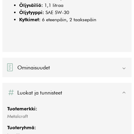
Öljysäiliö:
1,1 litraa
Öljytyyppi:
SAE 5W-30
Kytkimet:
6 eteenpäin, 2 taaksepäin
Ominaisuudet
Luokat ja tunnisteet
Tuotemerkki:
Metalcraft
Tuoteryhmä: