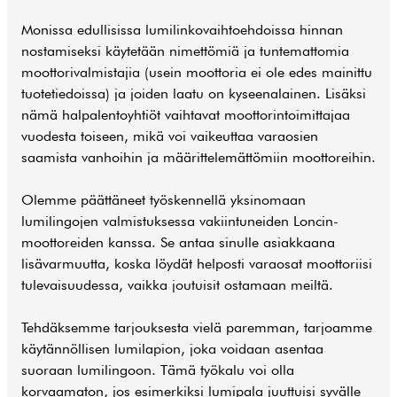
Monissa edullisissa lumilinkovaihtoehdoissa hinnan
nostamiseksi käytetään nimettömiä ja tuntemattomia
moottorivalmistajia (usein moottoria ei ole edes mainittu
tuotetiedoissa) ja joiden laatu on kyseenalainen. Lisäksi
nämä halpalentoyhtiöt vaihtavat moottorintoimittajaa
vuodesta toiseen, mikä voi vaikeuttaa varaosien
saamista vanhoihin ja määrittelemättömiin moottoreihin.
Olemme päättäneet työskennellä yksinomaan
lumilingojen valmistuksessa vakiintuneiden Loncin-
moottoreiden kanssa. Se antaa sinulle asiakkaana
lisävarmuutta, koska löydät helposti varaosat moottoriisi
tulevaisuudessa, vaikka joutuisit ostamaan meiltä.
Tehdäksemme tarjouksesta vielä paremman, tarjoamme
käytännöllisen lumilapion, joka voidaan asentaa
suoraan lumilingoon. Tämä työkalu voi olla
korvaamaton, jos esimerkiksi lumipala juuttuisi syvälle