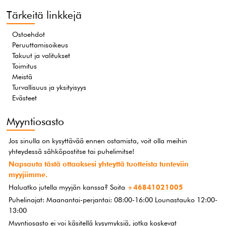
Tärkeitä linkkejä
Ostoehdot
Peruuttamisoikeus
Takuut ja valitukset
Toimitus
Meistä
Turvallisuus ja yksityisyys
Evästeet
Myyntiosasto
Jos sinulla on kysyttävää ennen ostamista, voit olla meihin
yhteydessä sähköpostitse tai puhelimitse!
Napsauta tästä ottaaksesi yhteyttä tuotteista tunteviin
myyjiimme.
Haluatko jutella myyjän kanssa? Soita
+46841021005
Puhelinajat: Maanantai-perjantai: 08:00-16:00 Lounastauko 12:00-
13:00
Myyntiosasto ei voi käsitellä kysymyksiä, jotka koskevat