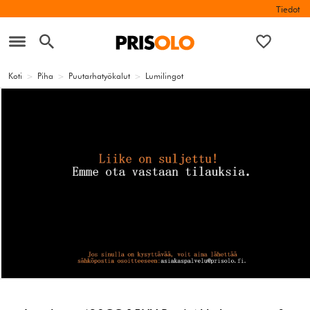
Tiedot
Koti
>
Piha
>
Puutarhatyökalut
>
Lumilingot