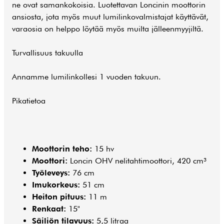
ne ovat samankokoisia. Luotettavan Loncinin moottorin
ansiosta, jota myös muut lumilinkovalmistajat käyttävät,
varaosia on helppo löytää myös muilta jälleenmyyjiltä.
Turvallisuus takuulla
Annamme lumilinkollesi 1 vuoden takuun.
Pikatietoa
Moottorin teho:
15 hv
Moottori:
Loncin OHV nelitahtimoottori, 420 cm³
Työleveys:
76 cm
Imukorkeus:
51 cm
Heiton pituus:
11 m
Renkaat:
15"
Säiliön tilavuus:
5,5 litraa