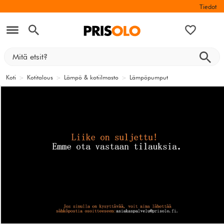
Tiedot
Koti
>
Kotitalous
>
Lämpö & kotiilmasto
>
Lämpöpumput