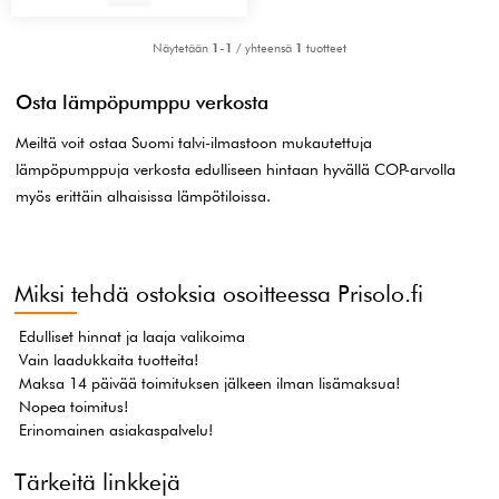
Näytetään
1-1
/ yhteensä
1
tuotteet
Osta lämpöpumppu verkosta
Meiltä voit ostaa Suomi talvi-ilmastoon mukautettuja
lämpöpumppuja verkosta edulliseen hintaan hyvällä COP-arvolla
myös erittäin alhaisissa lämpötiloissa.
Miksi tehdä ostoksia osoitteessa Prisolo.fi
Edulliset hinnat ja laaja valikoima
Vain laadukkaita tuotteita!
Maksa 14 päivää toimituksen jälkeen ilman lisämaksua!
Nopea toimitus!
Erinomainen asiakaspalvelu!
Tärkeitä linkkejä