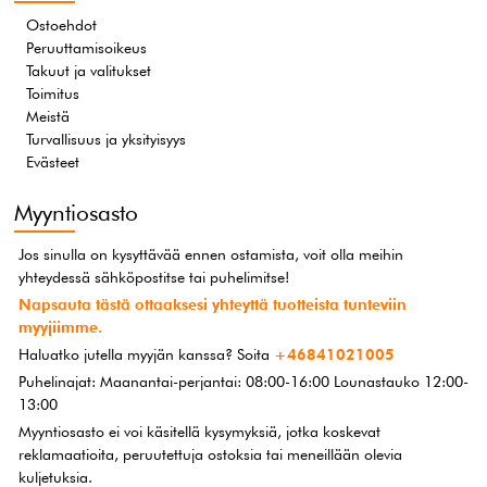
Ostoehdot
Peruuttamisoikeus
Takuut ja valitukset
Toimitus
Meistä
Turvallisuus ja yksityisyys
Evästeet
Myyntiosasto
Jos sinulla on kysyttävää ennen ostamista, voit olla meihin
yhteydessä sähköpostitse tai puhelimitse!
Napsauta tästä ottaaksesi yhteyttä tuotteista tunteviin
myyjiimme.
Haluatko jutella myyjän kanssa? Soita
+46841021005
Puhelinajat: Maanantai-perjantai: 08:00-16:00 Lounastauko 12:00-
13:00
Myyntiosasto ei voi käsitellä kysymyksiä, jotka koskevat
reklamaatioita, peruutettuja ostoksia tai meneillään olevia
kuljetuksia.