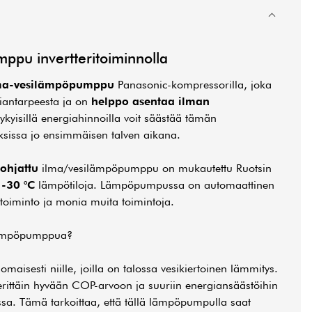
ppu invertteritoiminnolla
ilma-vesilämpöpumppu
Panasonic-kompressorilla, joka
iantarpeesta ja on
helppo asentaa ilman
ykyisillä energiahinnoilla voit säästää tämän
issa jo ensimmäisen talven aikana.
iohjattu
ilma/vesilämpöpumppu on mukautettu Ruotsin
a
-30 °C
lämpötiloja. Lämpöpumpussa on automaattinen
ritoiminto ja monia muita toimintoja.
ä lämpöpumppua?
isesti niille, joilla on talossa vesikiertoinen lämmitys.
 erittäin hyvään COP-arvoon ja suuriin energiansäästöihin
ssa. Tämä tarkoittaa, että tällä lämpöpumpulla saat