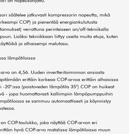
i on nopeusohjattu.
ssori säätelee jatkuvasti kompressorin nopeutta, mikä
orkeampi COP) ja pienentää energiankulutusta
nnukset) verrattuna perinteiseen on/off-tekniikalla
n. Lisäksi tekniikkaan liittyy useita muita etuja, kuten
yttöikä ja alhaisempi melutaso.
sa lämpötiloissa
vo on 4,56. Uuden invertteritoiminnon ansiosta
itämään erittäin korkeaa COP-arvoa erittäin alhaisissa
si -20°:ssa (poistoveden lämpötila 35°) COP on huikeat
yvä - jopa huomattavasti kalliimpiin lämpöpumppuihin
lämpötiloissa se sammuu automaattisesti ja käynnistyy
stessa.
la on COP-taulukko, joka näyttää COP-arvon eri
rittäin hyvä COP-arvo matalissa lämpötiloissa muun