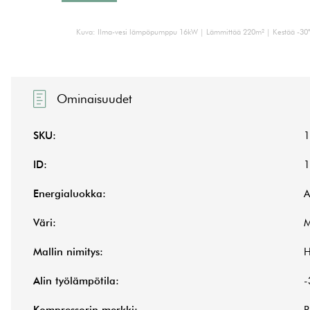
Kuva: Ilma-vesi lämpöpumppu 16kW | Lämmittää 220m² | Kestää -30°C 
Ominaisuudet
SKU:
1
ID:
1
Energialuokka:
Väri:
M
Mallin nimitys:
Alin työlämpötila:
-