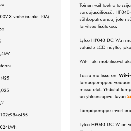
oo
Toinen vaihtoehto toissi
varaajasäiliössä. HP040-
00V 3-vaihe (sulake 10A)
sähköpatruunaa, joten s
tarvitsee lisätukea.
oo
Lyfco HP040-DC-W:n muka
i
valaistu LCD-näyttö, joka
,4kW
WiFi-tuki mobiilisovelluks
itaani
Tässä mallissa on
WiFi-
DN25
lämpöpumppua voidaan o
missä olet. Yhdistät lä
,025
on yhteensopiva Tuyan
S
,2
Lämpöpumppu invertterio
102x984x455
Lyfco HP040-DC-W on varus
4024kWh