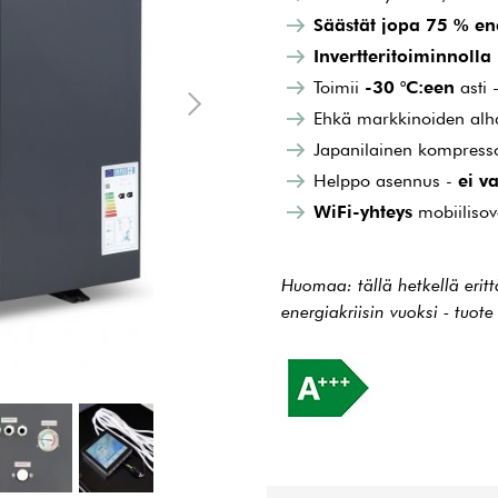
Säästät jopa 75 % en
Invertteritoiminnolla
Toimii
-30 °C:een
asti 
Ehkä markkinoiden alhais
Japanilainen kompresso
Helppo asennus -
ei v
WiFi-yhteys
mobiilisov
Huomaa: tällä hetkellä erit
energiakriisin vuoksi - tuo