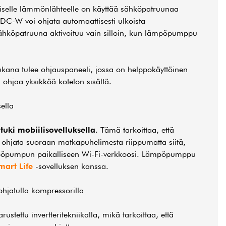
jaiselle lämmönlähteelle on käyttää sähköpatruunaa
DC-W voi ohjata automaattisesti ulkoista
ähköpatruuna aktivoituu vain silloin, kun lämpöpumppu
na tulee ohjauspaneeli, jossa on helppokäyttöinen
 ohjaa yksikköä kotelon sisältä.
ella
tuki mobiilisovelluksella
. Tämä tarkoittaa, että
hjata suoraan matkapuhelimesta riippumatta siitä,
mpöpumpun paikalliseen Wi-Fi-verkkoosi. Lämpöpumppu
mart Life
-sovelluksen kanssa.
hjatulla kompressorilla
tettu invertteritekniikalla, mikä tarkoittaa, että