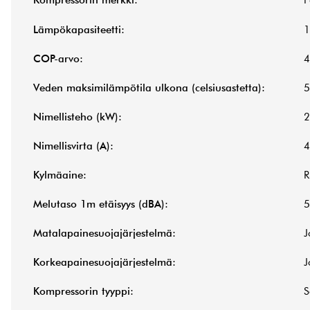
Kompressorin merkki:
P
Lämpökapasiteetti:
1
COP-arvo:
4
Veden maksimilämpötila ulkona (celsiusastetta):
5
Nimellisteho (kW):
2
Nimellisvirta (A):
4
Kylmäaine:
R
Melutaso 1m etäisyys (dBA):
5
Matalapainesuojajärjestelmä:
J
Korkeapainesuojajärjestelmä:
J
Kompressorin tyyppi:
S