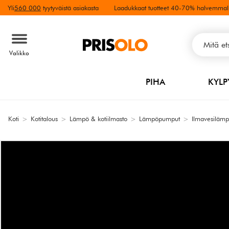
Yli
560 000
tyytyväistä asiakasta
Laadukkaat tuotteet 40-70% halvemmal
Valikko
PIHA
KYL
Koti
>
Kotitalous
>
Lämpö & kotiilmasto
>
Lämpöpumput
>
Ilmavesiläm