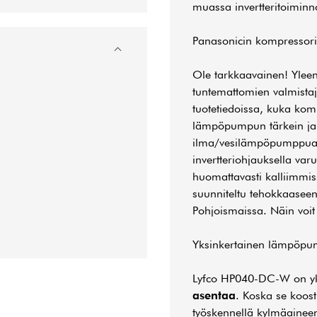
muassa invertteritoiminn
Panasonicin kompressori
Ole tarkkaavainen! Ylee
tuntemattomien valmistaji
tuotetiedoissa, kuka kom
lämpöpumpun tärkein ja 
ilma/vesilämpöpumppua
invertteriohjauksella var
huomattavasti kalliimmiss
suunniteltu tehokkaaseen 
Pohjoismaissa. Näin voit
Yksinkertainen lämpöp
Lyfco HP040-DC-W on yk
asentaa
. Koska se koos
työskennellä kylmäaineen 