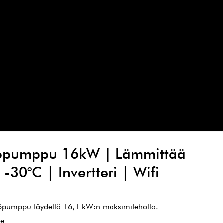
pöpumppu 16kW | Lämmittää
-30°C | Invertteri | Wifi
öpumppu täydellä 16,1 kW:n maksimiteholla.
he