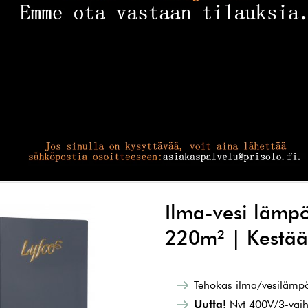
Ilma-vesi läm
220m² | Kestää 
Tehokas ilma/vesilämp
Uutta!
Nyt 400V/3-vai