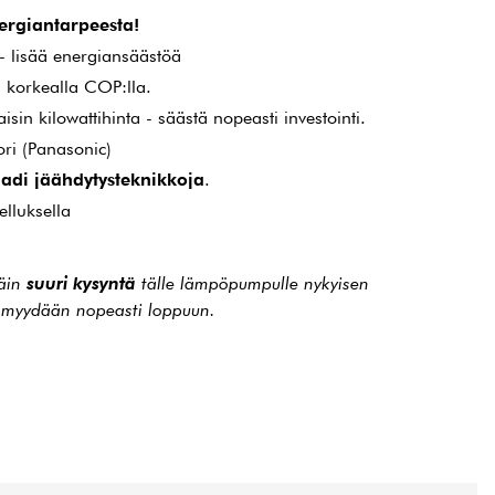
ergiantarpeesta!
- lisää energiansäästöä
- korkealla COP:lla.
in kilowattihinta - säästä nopeasti investointi.
ri (Panasonic)
aadi jäähdytysteknikkoja
.
elluksella
täin
suuri kysyntä
tälle lämpöpumpulle nykyisen
te myydään nopeasti loppuun.