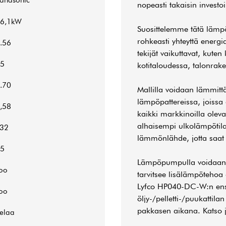
anasonic
nopeasti takaisin investo
6,1kW
Suosittelemme tätä lämp
rohkeasti yhteyttä energi
.56
tekijät vaikuttavat, kute
5
kotitaloudessa, talonrak
.70
Mallilla voidaan lämmit
lämpöpattereissa, joissa 
,58
kaikki markkinoilla ole
alhaisempi ulkolämpötila
32
lämmönlähde, jotta saat
5
Lämpöpumpulla voidaan m
oo
tarvitsee lisälämpötehoa 
Lyfco HP040-DC-W:n ensi
oo
öljy-/pelletti-/puukattila
pakkasen aikana. Katso jo
elaa