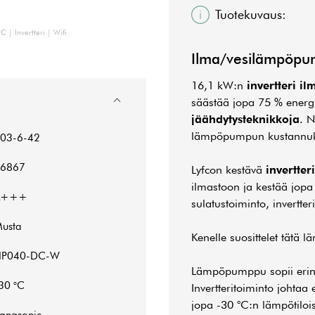
Tuotekuvaus:
| Invertteri | Wifi
Ilma/vesilämpöpum
16,1 kW:n
invertteri 
säästää jopa 75 % energ
jäähdytysteknikkoja
. N
lämpöpumpun kustannuks
03-6-42
6867
Lyfcon kestävä
invertter
ilmastoon ja kestää jop
A+++
sulatustoiminto, invertte
usta
Kenelle suosittelet tät
HP040-DC-W
Lämpöpumppu sopii erinoma
30 °C
Invertteritoiminto johtaa
jopa -30 °C:n lämpötiloi