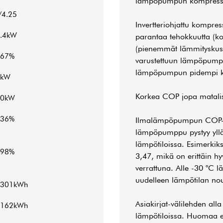
lämpöpumpun kompressor
/4.25
Invertteriohjattu kompre
.4kW
parantaa tehokkuutta (k
(pienemmät lämmityskusta
167%
varustettuun lämpöpumppuu
lämpöpumpun pidempi kä
7kW
Korkea COP jopa matalis
10kW
136%
Ilmalämpöpumpun COP-ar
lämpöpumppu pystyy ylläp
lämpötiloissa. Esimerkik
198%
3,47, mikä on erittäin h
verrattuna. Alle -30 °C 
uudelleen lämpötilan nou
4301kWh
Asiakirjat-välilehden al
4162kWh
lämpötiloissa. Huomaa e