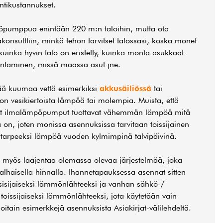
intikustannukset.
öpumppua enintään 220 m:n taloihin, mutta ota
akonsulttiin, minkä tehon tarvitset talossasi, koska monet
n kuinka hyvin talo on eristetty, kuinka monta asukkaat
entaminen, missä maassa asut jne.
tää kuumaa vettä esimerkiksi
akkusäiliössä
tai
on vesikiertoista lämpöä tai molempia. Muista, että
vat ilmalämpöpumput tuottavat vähemmän lämpöä mitä
 on, joten monissa asennuksissa tarvitaan toissijainen
 tarpeeksi lämpöä vuoden kylmimpinä talvipäivinä.
yös laajentaa olemassa olevaa järjestelmää, joka
alhaisella hinnalla. Ihannetapauksessa asennat sitten
sijaiseksi lämmönlähteeksi ja vanhan sähkö-/
n toissijaiseksi lämmönlähteeksi, jota käytetään vain
itain esimerkkejä asennuksista Asiakirjat-välilehdeltä.