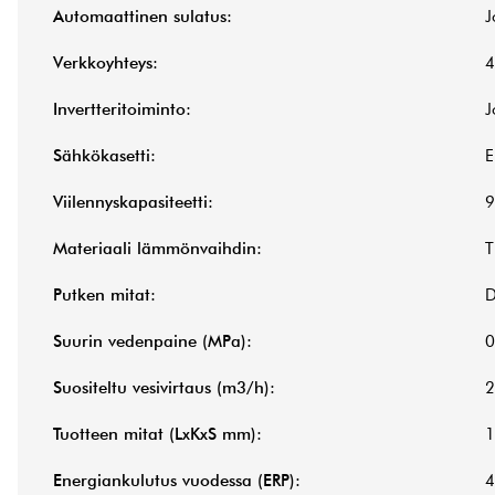
Automaattinen sulatus:
J
Verkkoyhteys:
4
Invertteritoiminto:
J
Sähkökasetti:
E
Viilennyskapasiteetti:
9
Materiaali lämmönvaihdin:
T
Putken mitat:
Suurin vedenpaine (MPa):
0
Suositeltu vesivirtaus (m3/h):
2
Tuotteen mitat (LxKxS mm):
1
Energiankulutus vuodessa (ERP):