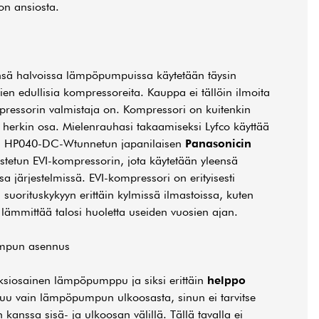
on ansiosta.
nsä halvoissa lämpöpumpuissa käytetään täysin
en edullisia kompressoreita. Kauppa ei tällöin ilmoita
pressorin valmistaja on. Kompressori on kuitenkin
herkin osa. Mielenrauhasi takaamiseksi Lyfco käyttää
 HP040-DC-Wtunnetun japanilaisen
Panasonicin
ustetun EVI-kompressorin, jota käytetään yleensä
a järjestelmissä. EVI-kompressori on erityisesti
suorituskykyyn erittäin kylmissä ilmastoissa, kuten
 lämmittää talosi huoletta useiden vuosien ajan.
umpun asennus
siosainen lämpöpumppu ja siksi erittäin
helppo
tuu vain lämpöpumpun ulkoosasta, sinun ei tarvitse
kanssa sisä- ja ulkoosan välillä. Tällä tavalla ei