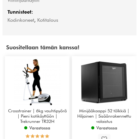
Viininjäähdytin
Tunnisteet:
Kodinkoneet
,
Kotitalous
Suositellaan tämän kanssa!
Crosstrainer | 6kg vauhtipyörä
Minijääkaappi 52 tölkkiä |
| Pieni kotikäyttöön |
Hiljainen | Sisäänrakennettu
Trekrunner TR32H
valaistus
Varastossa
Varastossa