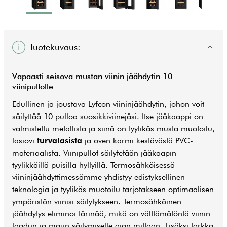
Tuotekuvaus:
Vapaasti seisova mustan viinin jäähdytin 10
viinipullolle
Edullinen ja joustava Lyfcon viininjäähdytin, johon voit
säilyttää 10 pulloa suosikkiviinejäsi. Itse jääkaappi on
valmistettu metallista ja siinä on tyylikäs musta muotoilu,
lasiovi
turvalasista
ja oven karmi kestävästä PVC-
materiaalista. Viinipullot säilytetään jääkaapin
tyylikkäillä puisilla hyllyillä. Termosähköisessä
viininjäähdyttimessämme yhdistyy edistyksellinen
teknologia ja tyylikäs muotoilu tarjotakseen optimaalisen
ympäristön viinisi säilytykseen. Termosähköinen
jäähdytys eliminoi tärinää, mikä on välttämätöntä viinin
laadun ja maun säilymiselle ajan mittaan. Lisäksi tarkka