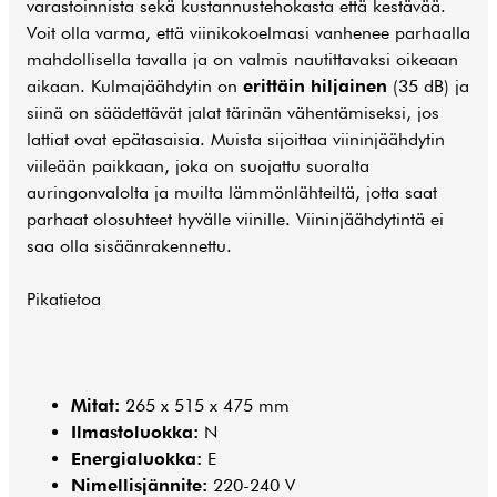
varastoinnista sekä kustannustehokasta että kestävää.
Voit olla varma, että viinikokoelmasi vanhenee parhaalla
mahdollisella tavalla ja on valmis nautittavaksi oikeaan
aikaan. Kulmajäähdytin on
erittäin hiljainen
(35 dB) ja
siinä on säädettävät jalat tärinän vähentämiseksi, jos
lattiat ovat epätasaisia. Muista sijoittaa
viininjäähdytin
viileään paikkaan, joka on suojattu suoralta
auringonvalolta ja muilta lämmönlähteiltä, jotta saat
parhaat olosuhteet hyvälle viinille. Viininjäähdytintä ei
saa olla sisäänrakennettu.
Pikatietoa
Mitat:
265 x 515 x 475 mm
Ilmastoluokka:
N
Energialuokka:
E
Nimellisjännite:
220-240 V