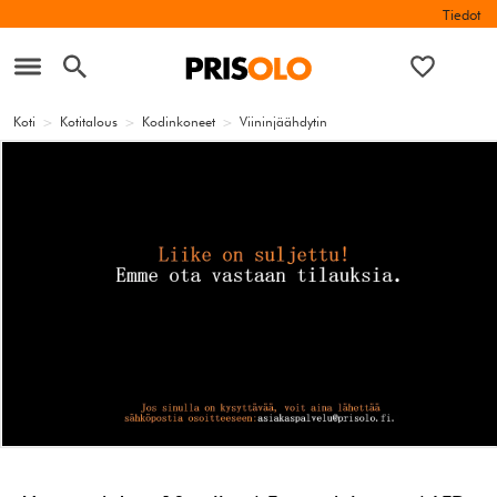
Tiedot
Koti
>
Kotitalous
>
Kodinkoneet
>
Viininjäähdytin