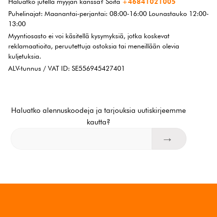
Haluatko jutella myyjän kanssa? Soita
+46841021005
Puhelinajat: Maanantai-perjantai: 08:00-16:00 Lounastauko 12:00-
13:00
Myyntiosasto ei voi käsitellä kysymyksiä, jotka koskevat
reklamaatioita, peruutettuja ostoksia tai meneillään olevia
kuljetuksia.
ALV-tunnus / VAT ID: SE556945427401
Haluatko alennuskoodeja ja tarjouksia uutiskirjeemme
kautta?