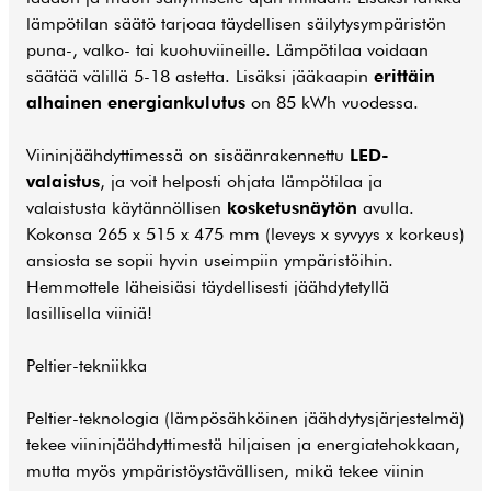
lämpötilan säätö tarjoaa täydellisen säilytysympäristön
puna-, valko- tai kuohuviineille. Lämpötilaa voidaan
säätää välillä 5-18 astetta. Lisäksi jääkaapin
erittäin
alhainen energiankulutus
on 85 kWh vuodessa.
Viininjäähdyttimessä on sisäänrakennettu
LED-
valaistus
, ja voit helposti ohjata lämpötilaa ja
valaistusta käytännöllisen
kosketusnäytön
avulla.
Kokonsa 265 x 515 x 475 mm (leveys x syvyys x korkeus)
ansiosta se sopii hyvin useimpiin ympäristöihin.
Hemmottele läheisiäsi täydellisesti jäähdytetyllä
lasillisella viiniä!
Peltier-tekniikka
Peltier-teknologia (lämpösähköinen jäähdytysjärjestelmä)
tekee viininjäähdyttimestä hiljaisen ja energiatehokkaan,
mutta myös ympäristöystävällisen, mikä tekee viinin