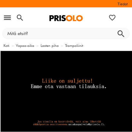
Tiedot
Koti
>
Vapaa-aika
>
Lasten piha
>
Trampoliinit