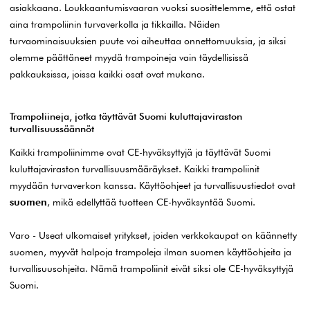
asiakkaana. Loukkaantumisvaaran vuoksi suosittelemme, että ostat
aina trampoliinin turvaverkolla ja tikkailla. Näiden
turvaominaisuuksien puute voi aiheuttaa onnettomuuksia, ja siksi
olemme päättäneet myydä trampoineja vain täydellisissä
pakkauksissa, joissa kaikki osat ovat mukana.
Trampoliineja, jotka täyttävät Suomi kuluttajaviraston
turvallisuussäännöt
Kaikki trampoliinimme ovat CE-hyväksyttyjä ja täyttävät Suomi
kuluttajaviraston turvallisuusmääräykset. Kaikki trampoliinit
myydään turvaverkon kanssa. Käyttöohjeet ja turvallisuustiedot ovat
suomen
, mikä edellyttää tuotteen CE-hyväksyntää Suomi.
Varo - Useat ulkomaiset yritykset, joiden verkkokaupat on käännetty
suomen, myyvät halpoja trampoleja ilman suomen käyttöohjeita ja
turvallisuusohjeita. Nämä trampoliinit eivät siksi ole CE-hyväksyttyjä
Suomi.