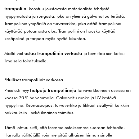
trampoliini
koostuu joustavasta materiaalista tehdystä
hyppymatosta ja rungosta, joka on yleensä galvanoitua terästä.
Trampoliinin ympärillä on turvaverkko, joka estää trampoliinia
käyttävää putoamasta ulos. Trampoliini on hauska käyttää
kesäpelinä ja tarjoaa myös hyvää liikuntaa.
Meillä voit
ostaa trampoliinin verkosta
ja toimittaa sen kotiisi
ilmaisella toimituksella.
Edulliset trampoliinit verkossa
Prisolo.fi myy
halpoja trampoliineja
turvaverkkoineen useissa eri
koossa 70 % halvemmalla. Galvanoitu runko ja UV-kestävä
hyppyliina. Reunasuojaus, turvaverkko ja tikkaat sisältyvät kaikkiin
pakkauksiin - sekä ilmainen toimitus.
Tämä johtuu siitä, että teemme ostoksemme suoraan tehtaalta.
Harvalla välittäjällä voimme pitää alhaisen hinnan sinulle