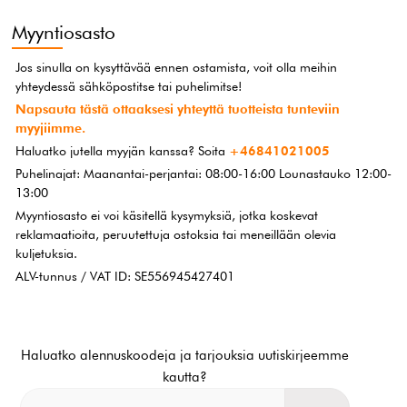
Myyntiosasto
Jos sinulla on kysyttävää ennen ostamista, voit olla meihin
yhteydessä sähköpostitse tai puhelimitse!
Napsauta tästä ottaaksesi yhteyttä tuotteista tunteviin
myyjiimme.
Haluatko jutella myyjän kanssa? Soita
+46841021005
Puhelinajat: Maanantai-perjantai: 08:00-16:00 Lounastauko 12:00-
13:00
Myyntiosasto ei voi käsitellä kysymyksiä, jotka koskevat
reklamaatioita, peruutettuja ostoksia tai meneillään olevia
kuljetuksia.
ALV-tunnus / VAT ID: SE556945427401
Haluatko alennuskoodeja ja tarjouksia uutiskirjeemme
kautta?