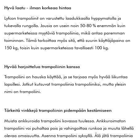
Hyvä laatu - ilman korkeaa hintaa
Lyfcon trampoliinit on varustettu laadukkaalla hyppymatolla ja
tukevalla rungolla. Jousia on usein noin 50-80 % enemmän kuin
supermarketeissa myytäviä trampoliinia, mikä antaa paremman
toiminnan. Tämä tarkoittaa myös sitä, että suurin käyttäjäpaino on
150 kg, toisin kuin supermarketeissa tavallisesti 100 kg.
Hyvää harjoittelua trampoliinin kanssa
Trampoliini on hauska käyttää, ja se tarjoaa myös hyvää liikuntaa
lapsillesi. Jotkut kutsuvat trampoliinia trampoliiniksi, mutta yleisin
nimi on trampoliini.
Tärkeitä vinkkejä trampoliinin pidempään kestämiseen
Muista ankkuroida trampoliini kovassa tuulessa. Ankkuroimaton
trampoliini voi puhaltaa pois ja vahingoittaa runkoa ja muuta lähellä
olevaa omaisuutta. Asenna trampoliini syksyllä. Älä jätä trampoliinia