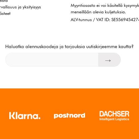
istä
Myyntiosasto ei voi käsitellä kysymyk
rvallisuus ja yksityisyys
meneillään olevia kuljetuksia.
ästeet
ALV-tunnus / VAT ID: SE55694542
Haluatko alennuskoodeja ja tarjouksia uutiskirjeemme kautta?