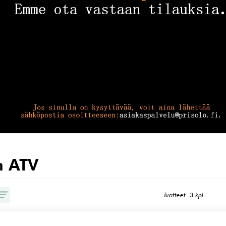
n ATV
Tuotteet: 3 kpl