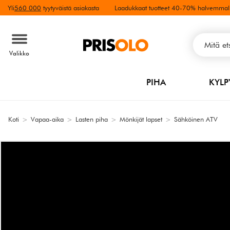
Yli
560 000
tyytyväistä asiakasta
Laadukkaat tuotteet 40-70% halvemmal
Valikko
PIHA
KYL
Koti
>
Vapaa-aika
>
Lasten piha
>
Mönkijät lapset
>
Sähköinen ATV