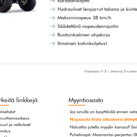
Kardaanikäyttö
Hydrauliset levyjarrut takana ja kiin
Maksiminopeus 38 km/h
Säädettävä nopeudenrajoitin
Ruotsinkielinen ohjekirja
Ilmainen kotiinkuljetus!
Näytetään
1-3
/ yhteensä
3
tuottee
rkeitä linkkejä
Myyntiosasto
toehdot
Jos sinulla on kysyttävää ennen osta
ruuttamisoikeus
Napsauta tästä ottaaksesi yhteytt
kuut ja valitukset
Haluatko jutella myyjän kanssa? So
imitus
Puhelinajat: Maanantai-perjantai: