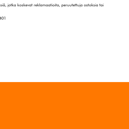
siä, jotka koskevat reklamaatioita, peruutettuja ostoksia tai
7401