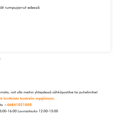
teät rumpujarrut edessä
t
mista, voit olla meihin yhteydessä sähköpostitse tai puhelimitse!
ä tuotteista tunteviin myyjiimme.
ita
+46841021005
 08:00-16:00 Lounastauko 12:00-13:00