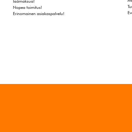
Me
lisämaksua!
Tu
Nopea toimitus!
Ev
Erinomainen asiakaspalvelu!