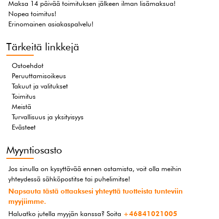
Maksa 14 päivää toimituksen jälkeen ilman lisämaksua!
Nopea toimitus!
Erinomainen asiakaspalvelu!
Tärkeitä linkkejä
Ostoehdot
Peruuttamisoikeus
Takuut ja valitukset
Toimitus
Meistä
Turvallisuus ja yksityisyys
Evästeet
Myyntiosasto
Jos sinulla on kysyttävää ennen ostamista, voit olla meihin
yhteydessä sähköpostitse tai puhelimitse!
Napsauta tästä ottaaksesi yhteyttä tuotteista tunteviin
myyjiimme.
Haluatko jutella myyjän kanssa? Soita
+46841021005