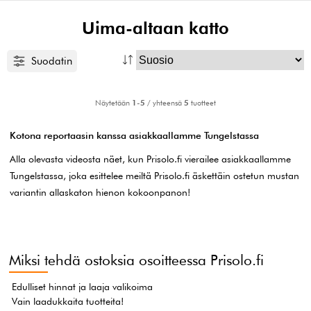
Uima-altaan katto
Suodatin
Näytetään
1-5
/ yhteensä
5
tuotteet
Kotona reportaasin kanssa asiakkaallamme Tungelstassa
Alla olevasta videosta näet, kun Prisolo.fi vierailee asiakkaallamme
Tungelstassa, joka esittelee meiltä Prisolo.fi äskettäin ostetun mustan
variantin allaskaton hienon kokoonpanon!
Miksi tehdä ostoksia osoitteessa Prisolo.fi
Edulliset hinnat ja laaja valikoima
Vain laadukkaita tuotteita!