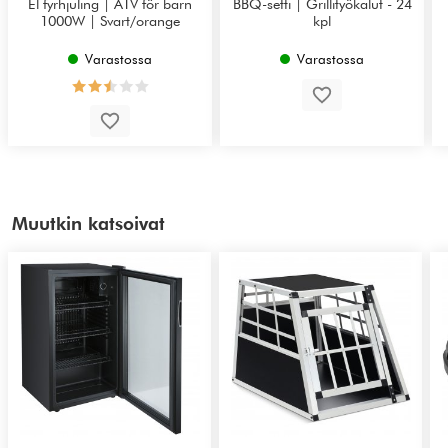
El fyrhjuling | ATV för barn
BBQ-setti | Grillityökalut - 24
1000W | Svart/orange
kpl
Varastossa
Varastossa
Muutkin katsoivat