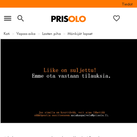
Tiedot
Koti
>
Vapaa-aika
>
Lasten piha
>
Mönkijät lapset