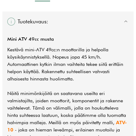
Tuotekuvaus:
Mini ATV 49cc musta
Kestävä mini-ATV 49cc:n moottorilla ja helpolla
köysikäynnistyksellä. Nopeus jopa 45 km/h.
Automaattinen kytkin ilman vaihteita tekee siitä erittäin
helpon käyttää. Rakennettu suhteellisen vahvasti
alhaisesta hinnasta huolimatta.
Näitä minimönkijöitä on saatavana useilta eri
valmistajilta, joiden moottorit, komponentit ja rakenne
vaihtelevat. Tämä on välimalli, jolla on houkutteleva
hinta suhteessa laatuun, koska päätimme olla tuomatta
halvimpia malleja. Meillä on myös päivitetty malli,
ATV-
10
- joka on hieman leveämpi, erilainen muotoilu ja