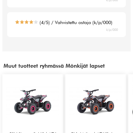
k/p/000
(4/5) / Vahvistettu ostaja (k/p/000)
k/p/000
Muut tuotteet ryhmässä Mönkijät lapset