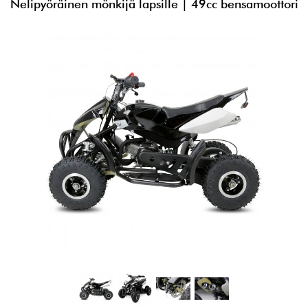
Nelipyöräinen mönkijä lapsille | 49cc bensamoottori