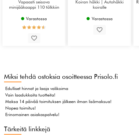
Vapaasti seisova
Koiran häkki | Autohäkki
R
minijääkaappi 110 tölkkiin
koiralle
Varastossa
Varastossa
Miksi tehdä ostoksia osoitteessa Prisolo.fi
Edulliset hinnat ja laaja valikoima
Vain laadukkaita tuotteita!
Maksa 14 päivää toimituksen jälkeen ilman lisämaksua!
Nopea toimitus!
Erinomainen asiakaspalvelu!
Tärkeitä linkkejä