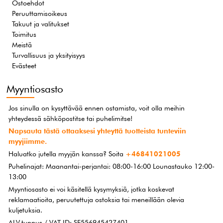
Ostoehdot
Peruuttamisoikeus
Takuut ja valitukset
Toimitus
Meistä
Turvallisuus ja yksityisyys
Evästeet
Myyntiosasto
Jos sinulla on kysyttävää ennen ostamista, voit olla meihin
yhteydessä sähköpostitse tai puhelimitse!
Napsauta tästä ottaaksesi yhteyttä tuotteista tunteviin
myyjiimme.
Haluatko jutella myyjän kanssa? Soita
+46841021005
Puhelinajat: Maanantai-perjantai: 08:00-16:00 Lounastauko 12:00-
13:00
Myyntiosasto ei voi käsitellä kysymyksiä, jotka koskevat
reklamaatioita, peruutettuja ostoksia tai meneillään olevia
kuljetuksia.
ALV-tunnus / VAT ID: SE556945427401