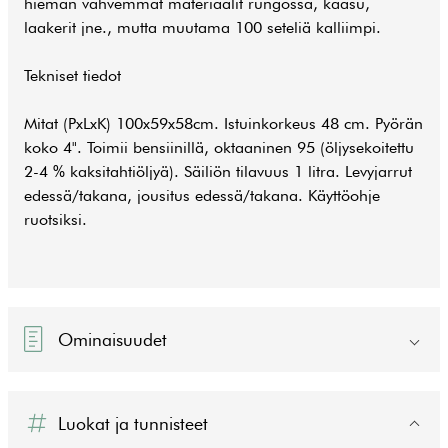
hieman vahvemmat materiaalit rungossa, kaasu,
laakerit jne., mutta muutama 100 seteliä kalliimpi.
Tekniset tiedot
Mitat (PxLxK) 100x59x58cm. Istuinkorkeus 48 cm. Pyörän
koko 4". Toimii bensiinillä, oktaaninen 95 (öljysekoitettu
2-4 % kaksitahtiöljyä). Säiliön tilavuus 1 litra. Levyjarrut
edessä/takana, jousitus edessä/takana. Käyttöohje
ruotsiksi.
Ominaisuudet
Luokat ja tunnisteet