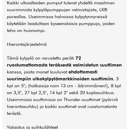
Kaikki ulkoaltaiden pumput tulevat yhdeltä maailman
suurimmista kylpyläpumppujen valmistajista, LX®
poreallas. Useimmissa halvoissa kylpytynnyreissä
käytetään laadultaan kyseenalaisia pumppuja, joiden
teho on huonompi.
Hierontajärjestelmä
Tämä kylpylä on varustettu peräti
72
ruostumattomasta teräksestä valmistetun suuttimen
kanssa, joista monet kuuluvat
ehdottomasti
suurimpiin ulkokylpylämarkkinoiden suuttimiin
. 3
kpl on 5"; (halkaisija noin 13 cm - äärimmäinen!), 8 kpl
on 3,5", 27 kpl 2,5", 14 kpl 2" sekä 20 kuplasuihkua.
Useimmissa suuttimissa on Thunder-suuttimet (pyörivä
hierontasuihku) ja kaikki suuttimet ovat ruostumatonta
terästä.
Valaistus ja suihkulähteet