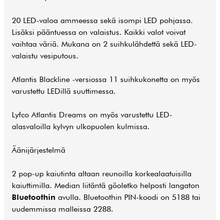
20 LED-valoa ammeessa sekä isompi LED pohjassa.
Lisäksi pääntuessa on valaistus. Kaikki valot voivat
vaihtaa väriä. Mukana on 2 suihkulähdettä sekä LED-
valaistu vesiputous.
Atlantis Blackline -versiossa 11 suihkukonetta on myös
varustettu LEDillä suuttimessa.
Lyfco Atlantis Dreams on myös varustettu LED-
alasvaloilla kylvyn ulkopuolen kulmissa.
Äänijärjestelmä
2 pop-up kaiutinta altaan reunoilla korkealaatuisilla
kaiuttimilla. Median liitäntä göoletko helposti langaton
Bluetoothin
avulla. Bluetoothin PIN-koodi on 5188 tai
uudemmissa malleissa 2288.