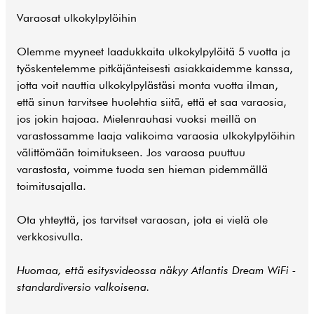
Varaosat ulkokylpylöihin
Olemme myyneet laadukkaita ulkokylpylöitä 5 vuotta ja
työskentelemme pitkäjänteisesti asiakkaidemme kanssa,
jotta voit nauttia ulkokylpylästäsi monta vuotta ilman,
että sinun tarvitsee huolehtia siitä, että et saa varaosia,
jos jokin hajoaa. Mielenrauhasi vuoksi meillä on
varastossamme laaja valikoima varaosia ulkokylpylöihin
välittömään toimitukseen. Jos varaosa puuttuu
varastosta, voimme tuoda sen hieman pidemmällä
toimitusajalla.
Ota yhteyttä, jos tarvitset varaosan, jota ei vielä ole
verkkosivulla.
Huomaa, että esitysvideossa näkyy Atlantis Dream WiFi -
standardiversio valkoisena.