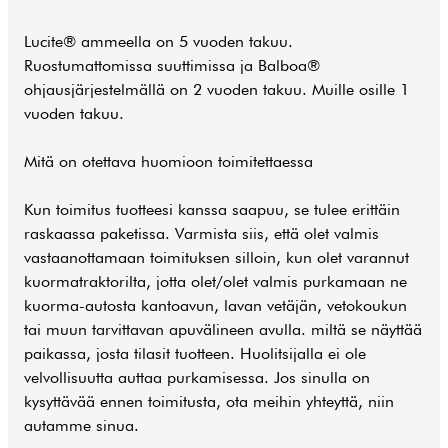
Lucite® ammeella on 5 vuoden takuu.
Ruostumattomissa suuttimissa ja Balboa®
ohjausjärjestelmällä on 2 vuoden takuu. Muille osille 1
vuoden takuu.
Mitä on otettava huomioon toimitettaessa
Kun toimitus tuotteesi kanssa saapuu, se tulee erittäin
raskaassa paketissa. Varmista siis, että olet valmis
vastaanottamaan toimituksen silloin, kun olet varannut
kuormatraktorilta, jotta olet/olet valmis purkamaan ne
kuorma-autosta kantoavun, lavan vetäjän, vetokoukun
tai muun tarvittavan apuvälineen avulla. miltä se näyttää
paikassa, josta tilasit tuotteen. Huolitsijalla ei ole
velvollisuutta auttaa purkamisessa. Jos sinulla on
kysyttävää ennen toimitusta, ota meihin yhteyttä, niin
autamme sinua.