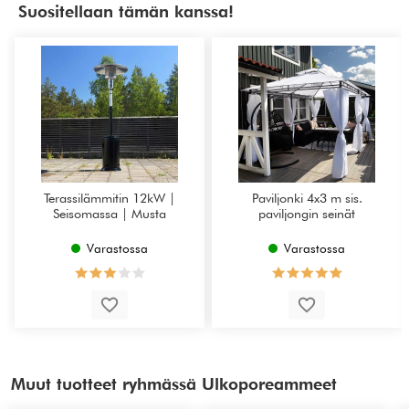
Suositellaan tämän kanssa!
Terassilämmitin 12kW |
Paviljonki 4x3 m sis.
Seisomassa | Musta
paviljongin seinät
Varastossa
Varastossa
Muut tuotteet ryhmässä Ulkoporeammeet