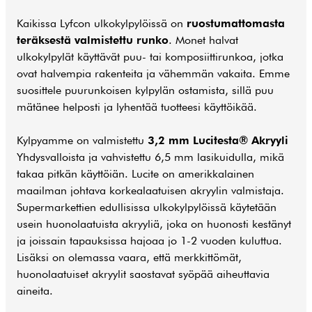
Kaikissa Lyfcon ulkokylpylöissä on
ruostumattomasta
teräksestä valmistettu runko
. Monet halvat
ulkokylpylät käyttävät puu- tai komposiittirunkoa, jotka
ovat halvempia rakenteita ja vähemmän vakaita. Emme
suosittele puurunkoisen kylpylän ostamista, sillä puu
mätänee helposti ja lyhentää tuotteesi käyttöikää.
Kylpyamme on valmistettu
3,2 mm Lucitesta® Akryyli
Yhdysvalloista ja vahvistettu 6,5 mm lasikuidulla, mikä
takaa pitkän käyttöiän. Lucite on amerikkalainen
maailman johtava korkealaatuisen akryylin valmistaja.
Supermarkettien edullisissa ulkokylpylöissä käytetään
usein huonolaatuista akryyliä, joka on huonosti kestänyt
ja joissain tapauksissa hajoaa jo 1-2 vuoden kuluttua.
Lisäksi on olemassa vaara, että merkkittömät,
huonolaatuiset akryylit saostavat syöpää aiheuttavia
aineita.