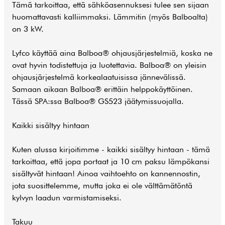
Tämä tarkoittaa, että sähköasennuksesi tulee sen sijaan
huomattavasti kalliimmaksi. Lämmitin (myös Balboalta)
on 3 kW.
Lyfco käyttää aina Balboa® ohjausjärjestelmiä, koska ne
ovat hyvin todistettuja ja luotettavia. Balboa® on yleisin
ohjausjärjestelmä korkealaatuisissa jännevälissä.
Samaan aikaan Balboa® erittäin helppokäyttöinen.
Tässä SPA:ssa Balboa® GS523 jäätymissuojalla.
Kaikki sisältyy hintaan
Kuten alussa kirjoitimme - kaikki sisältyy hintaan - tämä
tarkoittaa, että jopa portaat ja 10 cm paksu lämpökansi
sisältyvät hintaan! Ainoa vaihtoehto on kannennostin,
jota suosittelemme, mutta joka ei ole välttämätöntä
kylvyn laadun varmistamiseksi.
Takuu