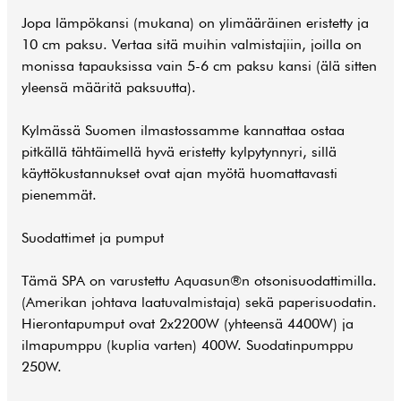
Jopa lämpökansi (mukana) on ylimääräinen eristetty ja
10 cm paksu. Vertaa sitä muihin valmistajiin, joilla on
monissa tapauksissa vain 5-6 cm paksu kansi (älä sitten
yleensä määritä paksuutta).
Kylmässä Suomen ilmastossamme kannattaa ostaa
pitkällä tähtäimellä hyvä eristetty kylpytynnyri, sillä
käyttökustannukset ovat ajan myötä huomattavasti
pienemmät.
Suodattimet ja pumput
Tämä SPA on varustettu Aquasun®n otsonisuodattimilla.
(Amerikan johtava laatuvalmistaja) sekä paperisuodatin.
Hierontapumput ovat 2x2200W (yhteensä 4400W) ja
ilmapumppu (kuplia varten) 400W. Suodatinpumppu
250W.