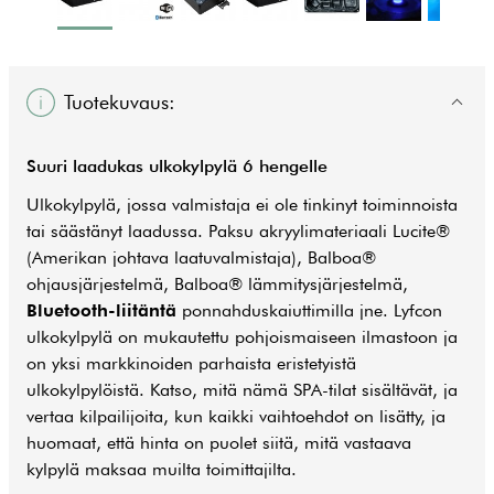
Tuotekuvaus:
Suuri laadukas ulkokylpylä 6 hengelle
Ulkokylpylä, jossa valmistaja ei ole tinkinyt toiminnoista
tai säästänyt laadussa. Paksu akryylimateriaali Lucite®
(Amerikan johtava laatuvalmistaja), Balboa®
ohjausjärjestelmä, Balboa® lämmitysjärjestelmä,
Bluetooth-liitäntä
ponnahduskaiuttimilla jne. Lyfcon
ulkokylpylä on mukautettu pohjoismaiseen ilmastoon ja
on yksi markkinoiden parhaista eristetyistä
ulkokylpylöistä. Katso, mitä nämä SPA-tilat sisältävät, ja
vertaa kilpailijoita, kun kaikki vaihtoehdot on lisätty, ja
huomaat, että hinta on puolet siitä, mitä vastaava
kylpylä maksaa muilta toimittajilta.