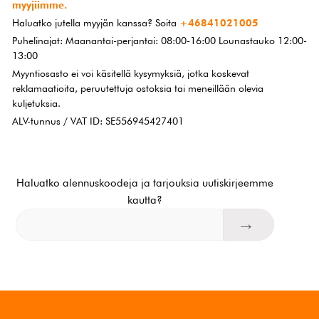
myyjiimme.
Haluatko jutella myyjän kanssa? Soita
+46841021005
Puhelinajat: Maanantai-perjantai: 08:00-16:00 Lounastauko 12:00-
13:00
Myyntiosasto ei voi käsitellä kysymyksiä, jotka koskevat
reklamaatioita, peruutettuja ostoksia tai meneillään olevia
kuljetuksia.
ALV-tunnus / VAT ID: SE556945427401
Haluatko alennuskoodeja ja tarjouksia uutiskirjeemme
kautta?