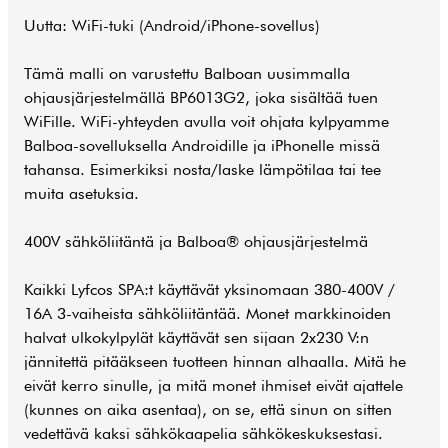
Uutta: WiFi-tuki (Android/iPhone-sovellus)
Tämä malli on varustettu Balboan uusimmalla
ohjausjärjestelmällä BP6013G2, joka sisältää tuen
WiFille. WiFi-yhteyden avulla voit ohjata kylpyamme
Balboa-sovelluksella Androidille ja iPhonelle missä
tahansa. Esimerkiksi nosta/laske lämpötilaa tai tee
muita asetuksia.
400V sähköliitäntä ja Balboa® ohjausjärjestelmä
Kaikki Lyfcos SPA:t käyttävät yksinomaan 380-400V /
16A 3-vaiheista sähköliitäntää. Monet markkinoiden
halvat ulkokylpylät käyttävät sen sijaan 2x230 V:n
jännitettä pitääkseen tuotteen hinnan alhaalla. Mitä he
eivät kerro sinulle, ja mitä monet ihmiset eivät ajattele
(kunnes on aika asentaa), on se, että sinun on sitten
vedettävä kaksi sähkökaapelia sähkökeskuksestasi.