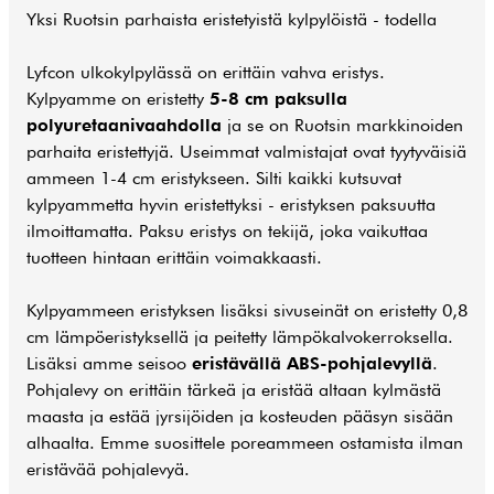
Yksi Ruotsin parhaista eristetyistä kylpylöistä - todella
Lyfcon ulkokylpylässä on erittäin vahva eristys.
Kylpyamme on eristetty
5-8 cm paksulla
polyuretaanivaahdolla
ja se on Ruotsin markkinoiden
parhaita eristettyjä. Useimmat valmistajat ovat tyytyväisiä
ammeen 1-4 cm eristykseen. Silti kaikki kutsuvat
kylpyammetta hyvin eristettyksi - eristyksen paksuutta
ilmoittamatta. Paksu eristys on tekijä, joka vaikuttaa
tuotteen hintaan erittäin voimakkaasti.
Kylpyammeen eristyksen lisäksi sivuseinät on eristetty 0,8
cm lämpöeristyksellä ja peitetty lämpökalvokerroksella.
Lisäksi amme seisoo
eristävällä ABS-pohjalevyllä
.
Pohjalevy on erittäin tärkeä ja eristää altaan kylmästä
maasta ja estää jyrsijöiden ja kosteuden pääsyn sisään
alhaalta. Emme suosittele poreammeen ostamista ilman
eristävää pohjalevyä.