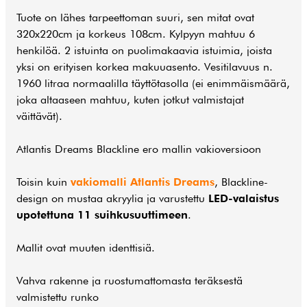
Tuote on lähes tarpeettoman suuri, sen mitat ovat
320x220cm ja korkeus 108cm. Kylpyyn mahtuu 6
henkilöä. 2 istuinta on puolimakaavia istuimia, joista
yksi on erityisen korkea makuuasento. Vesitilavuus n.
1960 litraa normaalilla täyttötasolla (ei enimmäismäärä,
joka altaaseen mahtuu, kuten jotkut valmistajat
väittävät).
Atlantis Dreams Blackline ero mallin vakioversioon
Toisin kuin
vakiomalli Atlantis Dreams
, Blackline-
design on mustaa akryylia ja varustettu
LED-valaistus
upotettuna 11 suihkusuuttimeen
.
Mallit ovat muuten identtisiä.
Vahva rakenne ja ruostumattomasta teräksestä
valmistettu runko