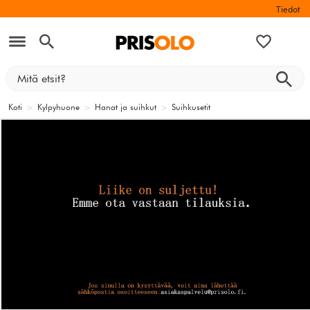
Tiedot
Koti
>
Kylpyhuone
>
Hanat ja suihkut
>
Suihkusetit