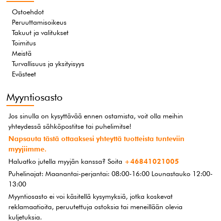
Ostoehdot
Peruuttamisoikeus
Takuut ja valitukset
Toimitus
Meistä
Turvallisuus ja yksityisyys
Evästeet
Myyntiosasto
Jos sinulla on kysyttävää ennen ostamista, voit olla meihin
yhteydessä sähköpostitse tai puhelimitse!
Napsauta tästä ottaaksesi yhteyttä tuotteista tunteviin
myyjiimme.
Haluatko jutella myyjän kanssa? Soita
+46841021005
Puhelinajat: Maanantai-perjantai: 08:00-16:00 Lounastauko 12:00-
13:00
Myyntiosasto ei voi käsitellä kysymyksiä, jotka koskevat
reklamaatioita, peruutettuja ostoksia tai meneillään olevia
kuljetuksia.