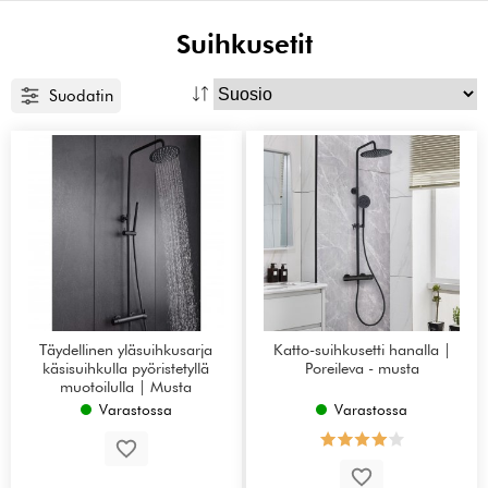
Suihkusetit
Suodatin
Täydellinen yläsuihkusarja
Katto-suihkusetti hanalla |
käsisuihkulla pyöristetyllä
Poreileva - musta
muotoilulla | Musta
Varastossa
Varastossa