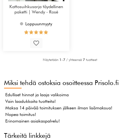
Kattosuihkusarja täydellinen
paketti | Wendy - Rosé
Loppuunmyyty
Näytetään
1-7
/ yhteensä
7
tuotteet
Miksi tehdä ostoksia osoitteessa Prisolo.fi
Edulliset hinnat ja laaja valikoima
Vain laadukkaita tuotteita!
Maksa 14 päivää toimituksen jälkeen ilman lisämaksua!
Nopea toimitus!
Erinomainen asiakaspalvelu!
Tärkeitä linkkejä