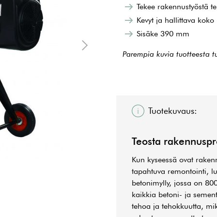
Tekee rakennustyöstä 
Kevyt ja hallittava koko
Sisäke 390 mm
Parempia kuvia tuotteesta t
Tuotekuvaus:
Teosta rakennuspr
Kun kyseessä ovat rakenn
tapahtuva remontointi, lu
betonimylly, jossa on 80
kaikkia betoni- ja sement
tehoa ja tehokkuutta, mi