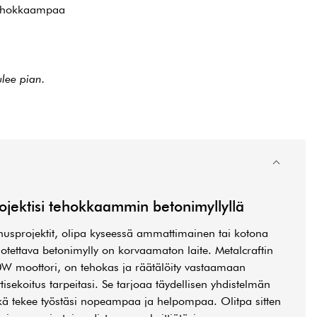
tehokkaampaa
ulee pian.
ojektisi tehokkaammin betonimyllyllä
usprojektit, olipa kyseessä ammattimainen tai kotona
otettava betonimylly on korvaamaton laite. Metalcraftin
0W moottori, on tehokas ja räätälöity vastaamaan
tisekoitus tarpeitasi. Se tarjoaa täydellisen yhdistelmän
kä tekee työstäsi nopeampaa ja helpompaa. Olitpa sitten