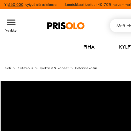
Yli
560 000
tyytyväistä asiakasta
Laadukkaat tuotteet 40-70% halvemmal
Valikko
PIHA
KYL
Koti
>
Kotitalous
>
Työkalut & koneet
>
Betonisekoitin