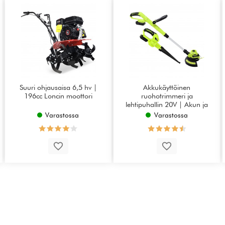
Suuri ohjausaisa 6,5 hv |
Akkukäyttöinen
196cc Loncin moottori
ruohotrimmeri ja
lehtipuhallin 20V | Akun ja
laturin kanssa
Varastossa
Varastossa