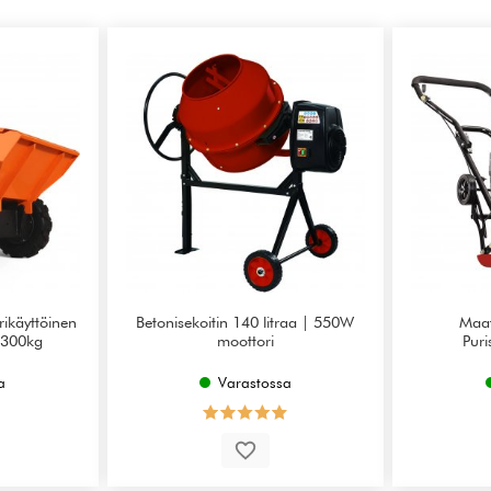
ikäyttöinen
Betonisekoitin 140 litraa | 550W
Maat
| 300kg
moottori
Puri
a
Varastossa