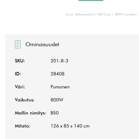
Kuva: Betonisekoitin 180 litraa | 800W moottori
Ominaisuudet
SKU:
201-8-3
ID:
28408
Väri:
Punainen
Vaikutus:
800W
Mallin nimitys:
B50
Mitata:
126 x 85 x 140 cm