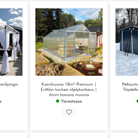
paviljongin
Kasvihuone 18m² Premium |
Peltiauto
Erittäin korkea viljelykorkeus |
Täydell
6mm kanava muovia
a
Varastossa