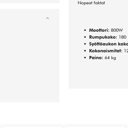
Nopeat faktat
Moottori:
800W
Rumpukoko:
180 l
Syöttöaukon koko
Kokonaismitat:
12
Paino:
64 kg