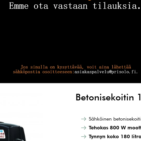
Betonisekoitin 
Sähköinen betonisekoit
Tehokas 800 W moott
Tynnyn koko 180 litr