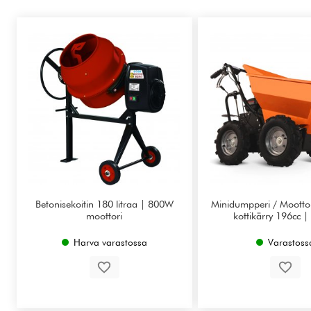
Betonisekoitin 180 litraa | 800W
Minidumpperi / Moottor
moottori
kottikärry 196cc 
Harva varastossa
Varastoss