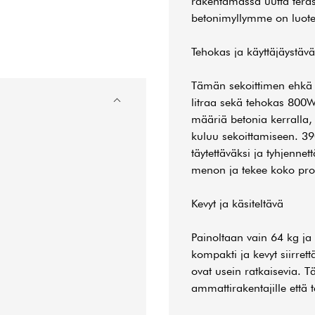
rakentamassa uutta teras
betonimyllymme on luotet
Tehokas ja käyttäjäystävä
Tämän sekoittimen ehkä 
litraa sekä tehokas 800W 
määriä betonia kerralla,
kuluu sekoittamiseen. 3
täytettäväksi ja tyhjenn
menon ja tekee koko pro
Kevyt ja käsiteltävä
Painoltaan vain 64 kg ja
kompakti ja kevyt siirret
ovat usein ratkaisevia. 
ammattirakentajille että t