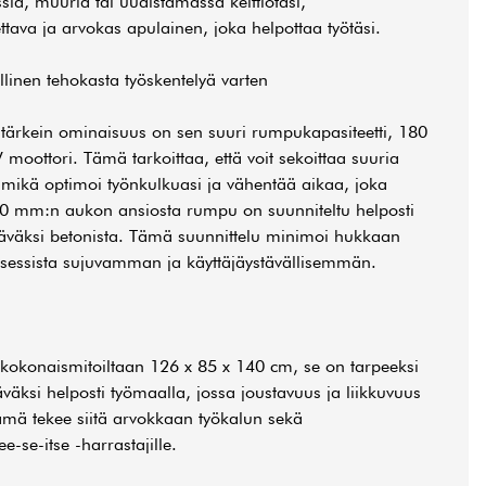
sia, muuria tai uudistamassa keittiötäsi,
tava ja arvokas apulainen, joka helpottaa työtäsi.
llinen tehokasta työskentelyä varten
tärkein ominaisuus on sen suuri rumpukapasiteetti, 180
moottori. Tämä tarkoittaa, että voit sekoittaa suuria
 mikä optimoi työnkulkuasi ja vähentää aikaa, joka
90 mm:n aukon ansiosta rumpu on suunniteltu helposti
ettäväksi betonista. Tämä suunnittelu minimoi hukkaan
sessista sujuvamman ja käyttäjäystävällisemmän.
 kokonaismitoiltaan 126 x 85 x 140 cm, se on tarpeeksi
täväksi helposti työmaalla, jossa joustavuus ja liikkuvuus
Tämä tekee siitä arvokkaan työkalun sekä
ee-se-itse -harrastajille.