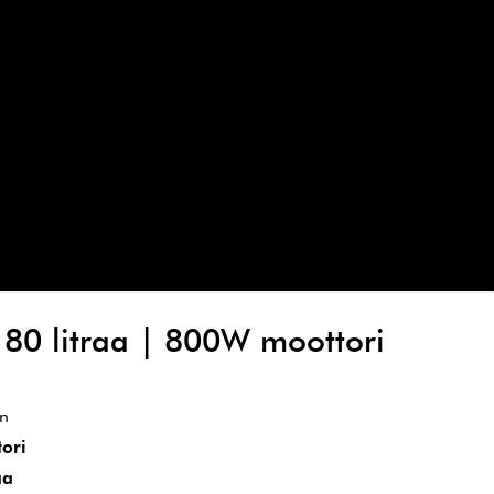
180 litraa | 800W moottori
in
ori
aa