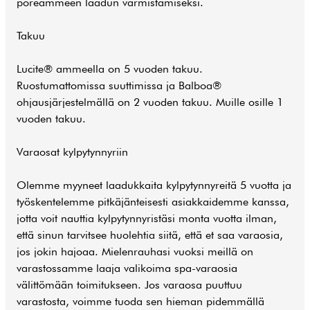
poreammeen laadun varmistamiseksi.
Takuu
Lucite® ammeella on 5 vuoden takuu.
Ruostumattomissa suuttimissa ja Balboa®
ohjausjärjestelmällä on 2 vuoden takuu. Muille osille 1
vuoden takuu.
Varaosat kylpytynnyriin
Olemme myyneet laadukkaita kylpytynnyreitä 5 vuotta ja
työskentelemme pitkäjänteisesti asiakkaidemme kanssa,
jotta voit nauttia kylpytynnyristäsi monta vuotta ilman,
että sinun tarvitsee huolehtia siitä, että et saa varaosia,
jos jokin hajoaa. Mielenrauhasi vuoksi meillä on
varastossamme laaja valikoima spa-varaosia
välittömään toimitukseen. Jos varaosa puuttuu
varastosta, voimme tuoda sen hieman pidemmällä