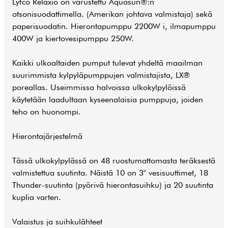
Lyfco Relaxio on varustettu Aquasun®:n
otsonisuodattimella. (Amerikan johtava valmistaja) sekä
paperisuodatin. Hierontapumppu 2200W i, ilmapumppu
400W ja kiertovesipumppu 250W.
Kaikki ulkoaltaiden pumput tulevat yhdeltä maailman
suurimmista kylpyläpumppujen valmistajista, LX®
poreallas. Useimmissa halvoissa ulkokylpylöissä
käytetään laadultaan kyseenalaisia pumppuja, joiden
teho on huonompi.
Hierontajärjestelmä
Tässä ulkokylpylässä on 48 ruostumattomasta teräksestä
valmistettua suutinta. Näistä 10 on 3" vesisuuttimet, 18
Thunder-suutinta (pyörivä hierontasuihku) ja 20 suutinta
kuplia varten.
Valaistus ja suihkulähteet