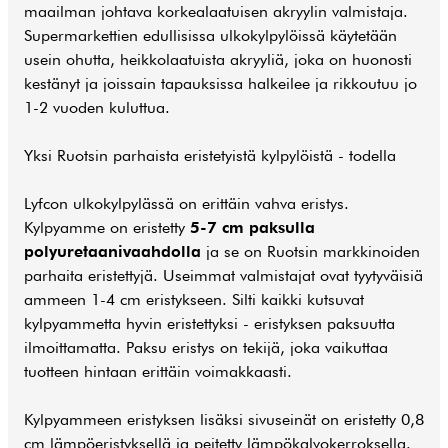
maailman johtava korkealaatuisen akryylin valmistaja.
Supermarkettien edullisissa ulkokylpylöissä käytetään
usein ohutta, heikkolaatuista akryyliä, joka on huonosti
kestänyt ja joissain tapauksissa halkeilee ja rikkoutuu jo
1-2 vuoden kuluttua.
Yksi Ruotsin parhaista eristetyistä kylpylöistä - todella
Lyfcon ulkokylpylässä on erittäin vahva eristys.
Kylpyamme on eristetty
5-7 cm paksulla
polyuretaanivaahdolla
ja se on Ruotsin markkinoiden
parhaita eristettyjä. Useimmat valmistajat ovat tyytyväisiä
ammeen 1-4 cm eristykseen. Silti kaikki kutsuvat
kylpyammetta hyvin eristettyksi - eristyksen paksuutta
ilmoittamatta. Paksu eristys on tekijä, joka vaikuttaa
tuotteen hintaan erittäin voimakkaasti.
Kylpyammeen eristyksen lisäksi sivuseinät on eristetty 0,8
cm lämpöeristyksellä ja peitetty lämpökalvokerroksella.