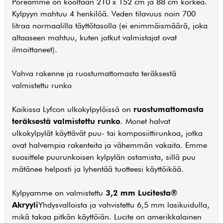
Poreamme on kooltaan 210 x 152 cm ja 88 cm korkea.
Kylpyyn mahtuu 4 henkilöä. Veden tilavuus noin 700
litraa normaalilla täyttötasolla (ei enimmäismäärä, joka
altaaseen mahtuu, kuten jotkut valmistajat ovat
ilmoittaneet).
Vahva rakenne ja ruostumattomasta teräksestä
valmistettu runko
Kaikissa Lyfcon ulkokylpylöissä on
ruostumattomasta
teräksestä valmistettu runko
. Monet halvat
ulkokylpylät käyttävät puu- tai komposiittirunkoa, jotka
ovat halvempia rakenteita ja vähemmän vakaita. Emme
suosittele puurunkoisen kylpylän ostamista, sillä puu
mätänee helposti ja lyhentää tuotteesi käyttöikää.
Kylpyamme on valmistettu
3,2 mm Lucitesta®
Akryyli
Yhdysvalloista ja vahvistettu 6,5 mm lasikuidulla,
mikä takaa pitkän käyttöiän. Lucite on amerikkalainen