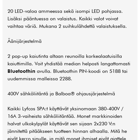
20 LED-valoa ammeessa sekä isompi LED pohjassa.
Lisäksi pääntuessa on valaistus. Kaikki valot voivat
vaihtaa väriä. Mukana 2 suihkulähdettä valaistuksella.
Äänijärjestelmä
2 pop-up kaiutinta altaan reunoilla korkealaatuisilla
kaiuttimilla. Voit yhdistää median helposti langattomasti
Bluetoothin
avulla. Bluetoothin PIN-koodi on 5188 tai
uudemmissa malleissa 2288.
400V sähköliitäntä ja Balboa® ohjausjärjestelmä
Kaikki Lyfcos SPA:t käyttävät yksinomaan 380-400V /
16A 3-vaiheista sähköliitäntää. Monet markkinoiden
halvat ulkokylpylät käyttävät sen sijaan 2x230 V:n
jännitettä pitääkseen tuotteen hinnan alhaalla. Mitä he
eivät kerro sinulle, ja mitä monet ihmiset eivät ajattele