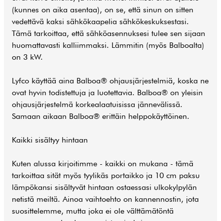
(kunnes on aika asentaa), on se, että sinun on sitten
vedettävä kaksi sähkökaapelia sähkökeskuksestasi.
Tämä tarkoittaa, että sähköasennuksesi tulee sen sijaan
huomattavasti kalliimmaksi. Lämmitin (myös Balboalta)
on 3 kW.
Lyfco käyttää aina Balboa® ohjausjärjestelmiä, koska ne
ovat hyvin todistettuja ja luotettavia. Balboa® on yleisin
ohjausjärjestelmä korkealaatuisissa jännevälissä.
Samaan aikaan Balboa® erittäin helppokäyttöinen.
Kaikki sisältyy hintaan
Kuten alussa kirjoitimme - kaikki on mukana - tämä
tarkoittaa sität myös tyylikäs portaikko ja 10 cm paksu
lämpökansi sisältyvät hintaan ostaessasi ulkokylpylän
netistä meiltä. Ainoa vaihtoehto on kannennostin, jota
suosittelemme, mutta joka ei ole välttämätöntä