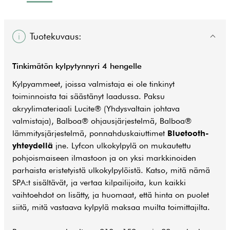
Tuotekuvaus:
Tinkimätön kylpytynnyri 4 hengelle
Kylpyammeet, joissa valmistaja ei ole tinkinyt
toiminnoista tai säästänyt laadussa. Paksu
akryylimateriaali Lucite® (Yhdysvaltain johtava
valmistaja), Balboa® ohjausjärjestelmä, Balboa®
lämmitysjärjestelmä, ponnahduskaiuttimet
Bluetooth-
yhteydellä
jne. Lyfcon ulkokylpylä on mukautettu
pohjoismaiseen ilmastoon ja on yksi markkinoiden
parhaista eristetyistä ulkokylpylöistä. Katso, mitä nämä
SPA:t sisältävät, ja vertaa kilpailijoita, kun kaikki
vaihtoehdot on lisätty, ja huomaat, että hinta on puolet
siitä, mitä vastaava kylpylä maksaa muilta toimittajilta.