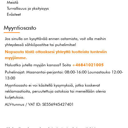
Meistä
Turvallisuus ja yksityisyys
Evästeet
Myyntiosasto
Jos sinulla on kysyttävää ennen ostamista, voit olla meihin
yhteydessä sähköpostitse tai puhelimitse!
Napsauta tästä ottaaksesi yhteyttä tuotteista tunteviin
myyjiimme.
Haluatko jutella myyjän kanssa? Soita
+46841021005
Puhelinajat: Maanantai-perjantai: 08:00-16:00 Lounastauko 12:00-
13:00
Myyntiosasto ei voi käsitellä kysymyksiä, jotka koskevat
reklamaatioita, peruutettuja ostoksia tai meneillään olevia
kuljetuksia.
ALV-tunnus / VAT ID: SE556945427401