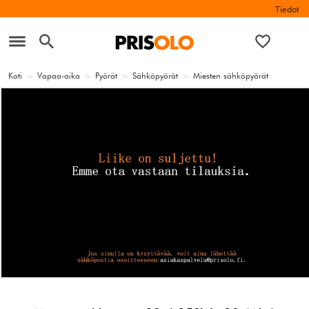
Tiedot
Koti
>
Vapaa-aika
>
Pyörät
>
Sähköpyörät
>
Miesten sähköpyörät