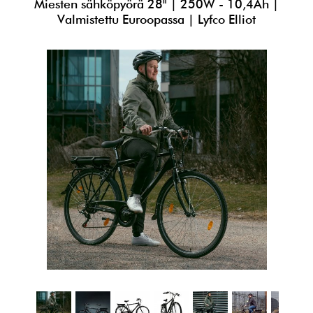
Miesten sähköpyörä 28" | 250W - 10,4Ah |
Valmistettu Euroopassa | Lyfco Elliot