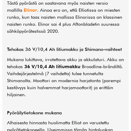
Tästä pyörästä on saatavana myös naisten versio
mallilla
Elinor
. Ainoa ero on, että Elliotissa on miesten
runko, kun taas naisten mallissa Elinorissa on klassinen
naisten runko. Elinor sai 4 plus Aftonbladetin suuressa
sähköpyörätestissä 2020.
Tehokas 36 V/10,4 Ah litiumakku ja Shimano-vaihteet
Mukana lukittava, irrotettava akku ja akkulaturi. Akku on
tehokas
36 V/10,4 Ah litiumakku
Broadline-brändiltä.
Vaihdejärjestelmä (7 vaihdetta) tulee tunnetulta
Shimanolta. Moottori on modernia harjatonta (parempi
kestävyys kuin halvemmat harjamoottorit) ja erittäin
hiljainen.
Pyöräilytietokone mukana
Alhaisesta hinnasta huolimatta Elliot on varustettu
pyörätietokoneella. Useimmissa tämän hintaluokan