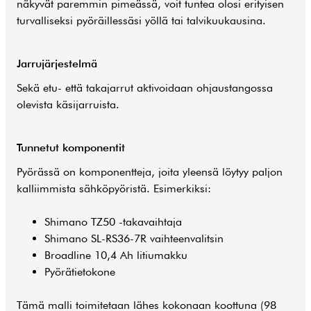
näkyvät paremmin pimeässä, voit tuntea olosi erityisen
turvalliseksi pyöräillessäsi yöllä tai talvikuukausina.
Jarrujärjestelmä
Sekä etu- että takajarrut aktivoidaan ohjaustangossa
olevista käsijarruista.
Tunnetut komponentit
Pyörässä on komponentteja, joita yleensä löytyy paljon
kalliimmista sähköpyöristä. Esimerkiksi:
Shimano TZ50 -takavaihtaja
Shimano SL-RS36-7R vaihteenvalitsin
Broadline 10,4 Ah litiumakku
Pyörätietokone
Tämä malli toimitetaan lähes kokonaan koottuna (98