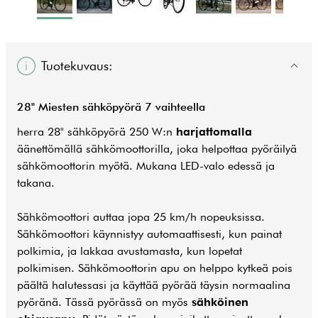
Tuotekuvaus:
28" Miesten sähköpyörä 7 vaihteella
herra 28" sähköpyörä 250 W:n
harjattomalla
äänettömällä sähkömoottorilla, joka helpottaa pyöräilyä
sähkömoottorin myötä. Mukana LED-valo edessä ja
takana.
Sähkömoottori auttaa jopa 25 km/h nopeuksissa.
Sähkömoottori käynnistyy automaattisesti, kun painat
polkimia, ja lakkaa avustamasta, kun lopetat
polkimisen. Sähkömoottorin apu on helppo kytkeä pois
päältä halutessasi ja käyttää pyörää täysin normaalina
pyöränä. Tässä pyörässä on myös
sähköinen