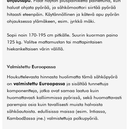
ohjausapu.
Pidät näytön pluspainiketta painettuna, kun
haluat ohjata pyörää, ja sähkömoottori siirtää pyörää
hitaasti eteenpäin. Käytännöllinen ja kätevä apu pyörän
ohjauksessa ylämäkeen, esim. jyrkkä mäki.
Sopii noin 170-195 cm pitkälle. Suurin kuorman paino
125 kg. Valitse mattamustan tai mattapintaisen
hiekankeltaisen värin välillä.
Valmistettu Euroopassa
Houkuttelevasta hinnasta huolimatta tämä sähköpyörä
on
valmistettu Euroopassa
ja sisältää tunnettuja
komponentteja, jotka ovat samaa laatua kuin
huomattavasti kalliimmissa pyörissä, sekä huomattavasti
parempia osia kuin tavallisesti muista halvoista
sähköautoista. edullisissa maissa (esim. Intiassa,
Kambodžassa jne.) valmistettuja polkupyöriä.