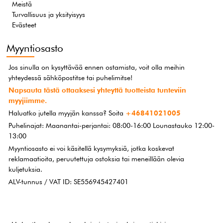
Meistä
Turvallisuus ja yksityisyys
Evästeet
Myyntiosasto
Jos sinulla on kysyttävää ennen ostamista, voit olla meihin
yhteydessä sähköpostitse tai puhelimitse!
Napsauta tästä ottaaksesi yhteyttä tuotteista tunteviin
myyjiimme.
Haluatko jutella myyjän kanssa? Soita
+46841021005
Puhelinajat: Maanantai-perjantai: 08:00-16:00 Lounastauko 12:00-
13:00
Myyntiosasto ei voi käsitellä kysymyksiä, jotka koskevat
reklamaatioita, peruutettuja ostoksia tai meneillään olevia
kuljetuksia.
ALV-tunnus / VAT ID: SE556945427401