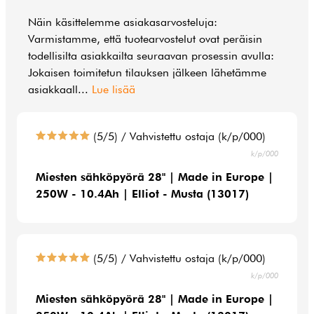
Näin käsittelemme asiakasarvosteluja:
Varmistamme, että tuotearvostelut ovat peräisin
todellisilta asiakkailta seuraavan prosessin avulla:
Jokaisen toimitetun tilauksen jälkeen lähetämme
asiakkaall
...
Lue lisää
(5/5) / Vahvistettu ostaja (k/p/000)
k/p/000
Miesten sähköpyörä 28" | Made in Europe |
250W - 10.4Ah | Elliot - Musta (13017)
(5/5) / Vahvistettu ostaja (k/p/000)
k/p/000
Miesten sähköpyörä 28" | Made in Europe |