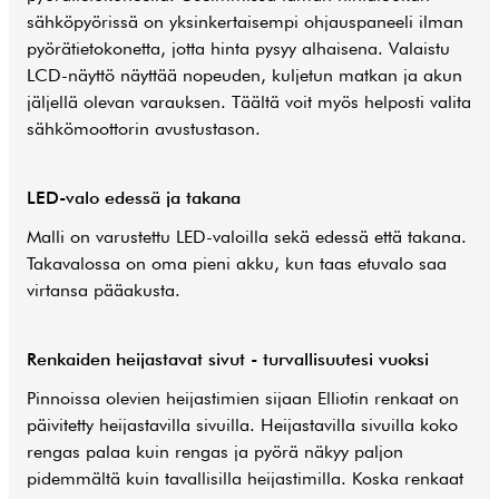
sähköpyörissä on yksinkertaisempi ohjauspaneeli ilman
pyörätietokonetta, jotta hinta pysyy alhaisena. Valaistu
LCD-näyttö näyttää nopeuden, kuljetun matkan ja akun
jäljellä olevan varauksen. Täältä voit myös helposti valita
sähkömoottorin avustustason.
LED-valo edessä ja takana
Malli on varustettu LED-valoilla sekä edessä että takana.
Takavalossa on oma pieni akku, kun taas etuvalo saa
virtansa pääakusta.
Renkaiden heijastavat sivut - turvallisuutesi vuoksi
Pinnoissa olevien heijastimien sijaan Elliotin renkaat on
päivitetty heijastavilla sivuilla. Heijastavilla sivuilla koko
rengas palaa kuin rengas ja pyörä näkyy paljon
pidemmältä kuin tavallisilla heijastimilla. Koska renkaat