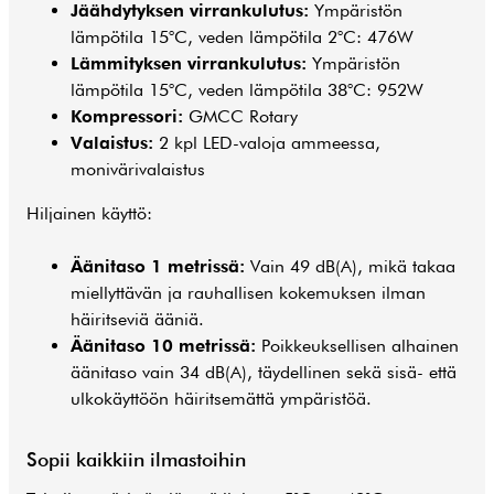
Jäähdytyksen virrankulutus:
Ympäristön
lämpötila 15°C, veden lämpötila 2°C: 476W
Lämmityksen virrankulutus:
Ympäristön
lämpötila 15°C, veden lämpötila 38°C: 952W
Kompressori:
GMCC Rotary
Valaistus:
2 kpl LED-valoja ammeessa,
monivärivalaistus
Hiljainen käyttö:
Äänitaso 1 metrissä:
Vain 49 dB(A), mikä takaa
miellyttävän ja rauhallisen kokemuksen ilman
häiritseviä ääniä.
Äänitaso 10 metrissä:
Poikkeuksellisen alhainen
äänitaso vain 34 dB(A), täydellinen sekä sisä- että
ulkokäyttöön häiritsemättä ympäristöä.
Sopii kaikkiin ilmastoihin