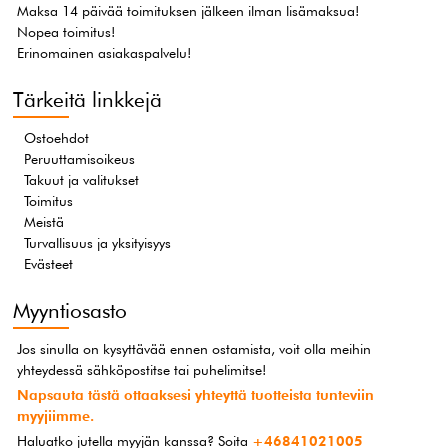
Maksa 14 päivää toimituksen jälkeen ilman lisämaksua!
Nopea toimitus!
Erinomainen asiakaspalvelu!
Tärkeitä linkkejä
Ostoehdot
Peruuttamisoikeus
Takuut ja valitukset
Toimitus
Meistä
Turvallisuus ja yksityisyys
Evästeet
Myyntiosasto
Jos sinulla on kysyttävää ennen ostamista, voit olla meihin
yhteydessä sähköpostitse tai puhelimitse!
Napsauta tästä ottaaksesi yhteyttä tuotteista tunteviin
myyjiimme.
Haluatko jutella myyjän kanssa? Soita
+46841021005