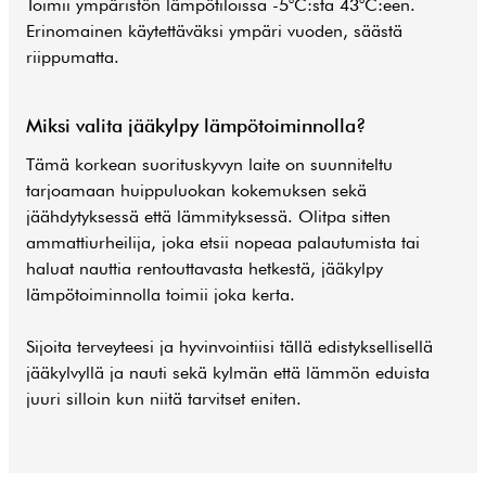
Toimii ympäristön lämpötiloissa -5°C:sta 43°C:een.
Erinomainen käytettäväksi ympäri vuoden, säästä
riippumatta.
Miksi valita jääkylpy lämpötoiminnolla?
Tämä korkean suorituskyvyn laite on suunniteltu
tarjoamaan huippuluokan kokemuksen sekä
jäähdytyksessä että lämmityksessä. Olitpa sitten
ammattiurheilija, joka etsii nopeaa palautumista tai
haluat nauttia rentouttavasta hetkestä, jääkylpy
lämpötoiminnolla toimii joka kerta.
Sijoita terveyteesi ja hyvinvointiisi tällä edistyksellisellä
jääkylvyllä ja nauti sekä kylmän että lämmön eduista
juuri silloin kun niitä tarvitset eniten.