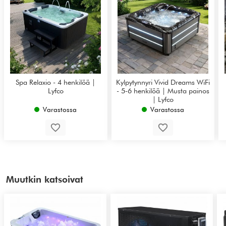
Spa Relaxio - 4 henkilöä |
Kylpytynnyri Vivid Dreams WiFi
Lyfco
- 5-6 henkilöä | Musta painos
| Lyfco
Varastossa
Varastossa
Muutkin katsoivat