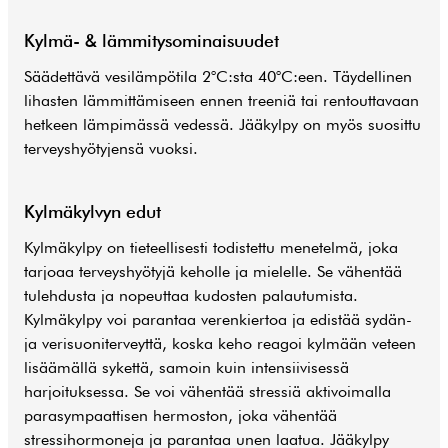
Kylmä- & lämmitysominaisuudet
Säädettävä vesilämpötila 2°C:sta 40°C:een. Täydellinen
lihasten lämmittämiseen ennen treeniä tai rentouttavaan
hetkeen lämpimässä vedessä. Jääkylpy on myös suosittu
terveyshyötyjensä vuoksi.
Kylmäkylvyn edut
Kylmäkylpy on tieteellisesti todistettu menetelmä, joka
tarjoaa terveyshyötyjä keholle ja mielelle. Se vähentää
tulehdusta ja nopeuttaa kudosten palautumista.
Kylmäkylpy voi parantaa verenkiertoa ja edistää sydän-
ja verisuoniterveyttä, koska keho reagoi kylmään veteen
lisäämällä sykettä, samoin kuin intensiivisessä
harjoituksessa. Se voi vähentää stressiä aktivoimalla
parasympaattisen hermoston, joka vähentää
stressihormoneja ja parantaa unen laatua. Jääkylpy