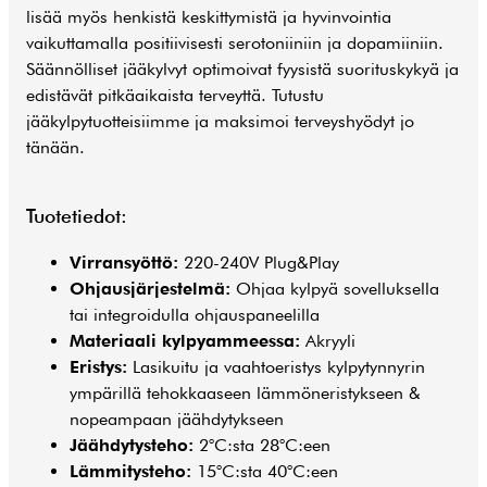
lisää myös henkistä keskittymistä ja hyvinvointia
vaikuttamalla positiivisesti serotoniiniin ja dopamiiniin.
Säännölliset jääkylvyt optimoivat fyysistä suorituskykyä ja
edistävät pitkäaikaista terveyttä. Tutustu
jääkylpytuotteisiimme ja maksimoi terveyshyödyt jo
tänään.
Tuotetiedot:
Virransyöttö:
220-240V Plug&Play
Ohjausjärjestelmä:
Ohjaa kylpyä sovelluksella
tai integroidulla ohjauspaneelilla
Materiaali kylpyammeessa:
Akryyli
Eristys:
Lasikuitu ja vaahtoeristys kylpytynnyrin
ympärillä tehokkaaseen lämmöneristykseen &
nopeampaan jäähdytykseen
Jäähdytysteho:
2°C:sta 28°C:een
Lämmitysteho:
15°C:sta 40°C:een