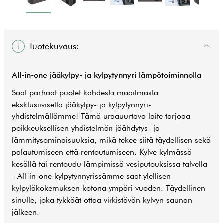
Tuotekuvaus:
All-in-one jääkylpy- ja kylpytynnyri lämpötoiminnolla
Saat parhaat puolet kahdesta maailmasta
eksklusiivisella jääkylpy- ja kylpytynnyri-
yhdistelmällämme! Tämä uraauurtava laite tarjoaa
poikkeuksellisen yhdistelmän jäähdytys- ja
lämmitysominaisuuksia, mikä tekee siitä täydellisen sekä
palautumiseen että rentoutumiseen. Kylve kylmässä
kesällä tai rentoudu lämpimissä vesiputouksissa talvella
- All-in-one kylpytynnyrissämme saat ylellisen
kylpyläkokemuksen kotona ympäri vuoden. Täydellinen
sinulle, joka tykkäät ottaa virkistävän kylvyn saunan
jälkeen.