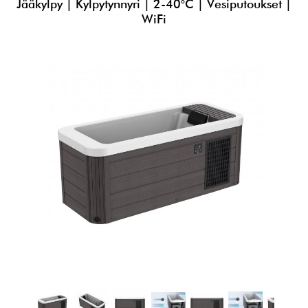
Jääkylpy | Kylpytynnyri | 2-40°C | Vesiputoukset |
WiFi