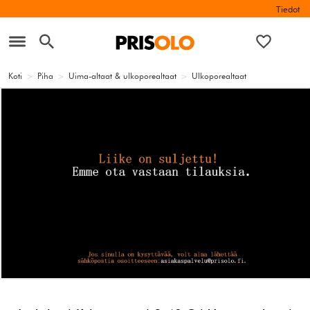
Tiedot
Koti
>
Piha
>
Uima-altaat & ulkoporealtaat
>
Ulkoporealtaat