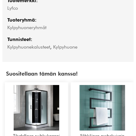
Tuotemerkki:
Lyfco
Tuoteryhmä:
Kylpyhuoneryhmät
Tunnisteet:
Kylpyhuonekalusteet
,
Kylpyhuone
Suositellaan tämän kanssa!
Täydellinen suihkukaappi
Sähköinen pyyhekuivain