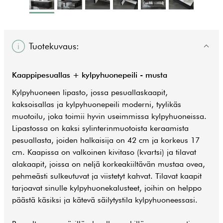
Tuotekuvaus:
Kaappipesuallas + kylpyhuonepeili - musta
Kylpyhuoneen lipasto, jossa pesuallaskaapit,
kaksoisallas ja kylpyhuonepeili moderni, tyylikäs
muotoilu, joka toimii hyvin useimmissa kylpyhuoneissa.
Lipastossa on kaksi sylinterinmuotoista keraamista
pesuallasta, joiden halkaisija on 42 cm ja korkeus 17
cm. Kaapissa on valkoinen kivitaso (kvartsi) ja tilavat
alakaapit, joissa on neljä korkeakiiltävän mustaa ovea,
pehmeästi sulkeutuvat ja viistetyt kahvat. Tilavat kaapit
tarjoavat sinulle kylpyhuonekalusteet, joihin on helppo
päästä käsiksi ja kätevä säilytystila kylpyhuoneessasi.