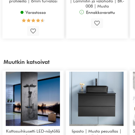
profiileilla | 6mm turvalasi
| Lämmitin ja valohoito | BK-
008 | Musta
Varastossa
Ennakkovarattu
Muutkin katsoivat
Kattosuihkusetti LED-näytöllä
lipasto | Musta pesuallas |
S