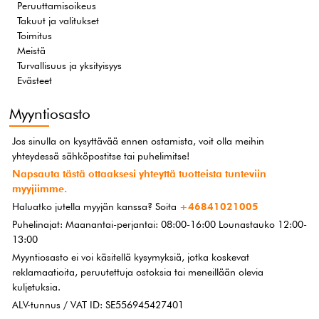
Peruuttamisoikeus
Takuut ja valitukset
Toimitus
Meistä
Turvallisuus ja yksityisyys
Evästeet
Myyntiosasto
Jos sinulla on kysyttävää ennen ostamista, voit olla meihin
yhteydessä sähköpostitse tai puhelimitse!
Napsauta tästä ottaaksesi yhteyttä tuotteista tunteviin
myyjiimme.
Haluatko jutella myyjän kanssa? Soita
+46841021005
Puhelinajat: Maanantai-perjantai: 08:00-16:00 Lounastauko 12:00-
13:00
Myyntiosasto ei voi käsitellä kysymyksiä, jotka koskevat
reklamaatioita, peruutettuja ostoksia tai meneillään olevia
kuljetuksia.
ALV-tunnus / VAT ID: SE556945427401