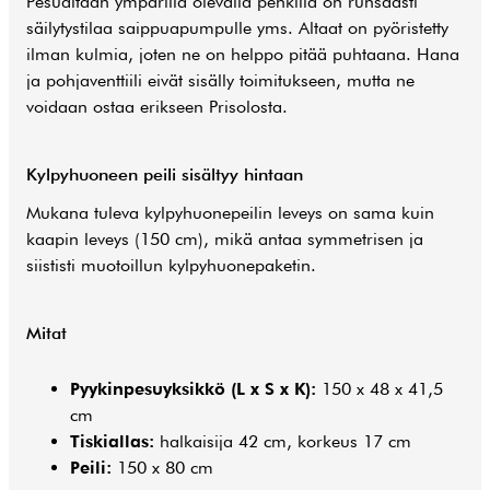
Pesualtaan ympärillä olevalla penkillä on runsaasti
säilytystilaa saippuapumpulle yms. Altaat on pyöristetty
ilman kulmia, joten ne on helppo pitää puhtaana. Hana
ja pohjaventtiili eivät sisälly toimitukseen, mutta ne
voidaan ostaa erikseen Prisolosta.
Kylpyhuoneen peili sisältyy hintaan
Mukana tuleva kylpyhuonepeilin leveys on sama kuin
kaapin leveys (150 cm), mikä antaa symmetrisen ja
siististi muotoillun kylpyhuonepaketin.
Mitat
Pyykinpesuyksikkö (L x S x K):
150 x 48 x 41,5
cm
Tiskiallas:
halkaisija 42 cm, korkeus 17 cm
Peili:
150 x 80 cm