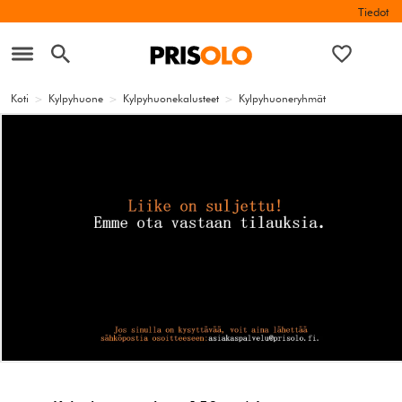
Tiedot
Koti
>
Kylpyhuone
>
Kylpyhuonekalusteet
>
Kylpyhuoneryhmät