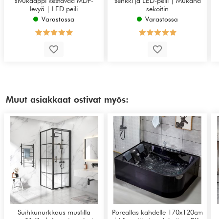
sivukaappi kestävää MDF-
senkki ja LED-peili | Mukana
levyä | LED peili
sekoitin
Varastossa
Varastossa
Muut asiakkaat ostivat myös:
Suihkunurkkaus mustilla
Poreallas kahdelle 170x120cm