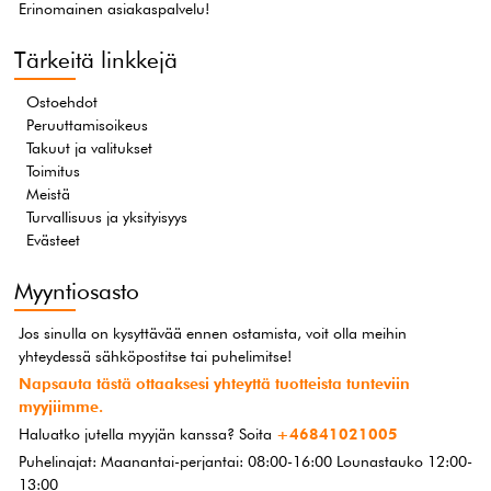
Erinomainen asiakaspalvelu!
Tärkeitä linkkejä
Ostoehdot
Peruuttamisoikeus
Takuut ja valitukset
Toimitus
Meistä
Turvallisuus ja yksityisyys
Evästeet
Myyntiosasto
Jos sinulla on kysyttävää ennen ostamista, voit olla meihin
yhteydessä sähköpostitse tai puhelimitse!
Napsauta tästä ottaaksesi yhteyttä tuotteista tunteviin
myyjiimme.
Haluatko jutella myyjän kanssa? Soita
+46841021005
Puhelinajat: Maanantai-perjantai: 08:00-16:00 Lounastauko 12:00-
13:00