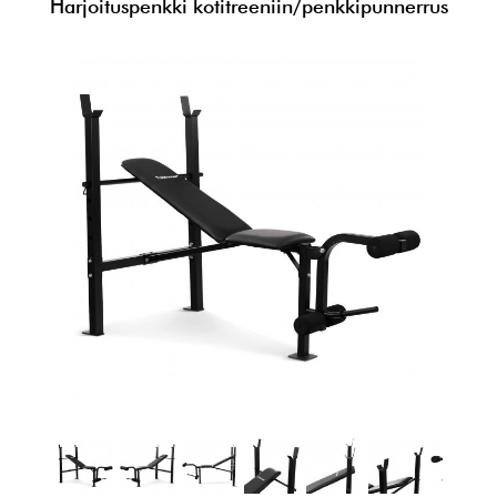
Harjoituspenkki kotitreeniin/penkkipunnerrus