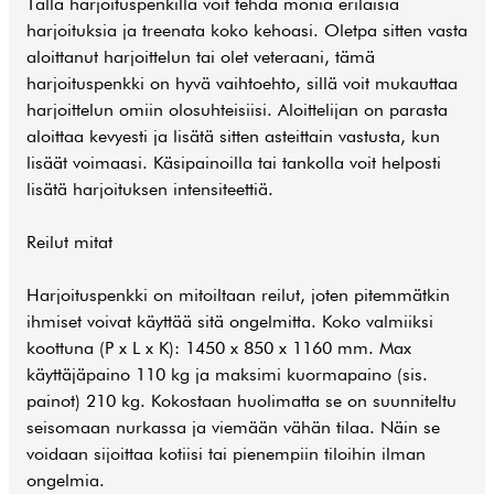
Tällä harjoituspenkillä voit tehdä monia erilaisia
harjoituksia ja treenata koko kehoasi. Oletpa sitten vasta
aloittanut harjoittelun tai olet veteraani, tämä
harjoituspenkki on hyvä vaihtoehto, sillä voit mukauttaa
harjoittelun omiin olosuhteisiisi. Aloittelijan on parasta
aloittaa kevyesti ja lisätä sitten asteittain vastusta, kun
lisäät voimaasi. Käsipainoilla tai tankolla voit helposti
lisätä harjoituksen intensiteettiä.
Reilut mitat
Harjoituspenkki on mitoiltaan reilut, joten pitemmätkin
ihmiset voivat käyttää sitä ongelmitta. Koko valmiiksi
koottuna (P x L x K): 1450 x 850 x 1160 mm. Max
käyttäjäpaino 110 kg ja maksimi kuormapaino (sis.
painot) 210 kg. Kokostaan huolimatta se on suunniteltu
seisomaan nurkassa ja viemään vähän tilaa. Näin se
voidaan sijoittaa kotiisi tai pienempiin tiloihin ilman
ongelmia.