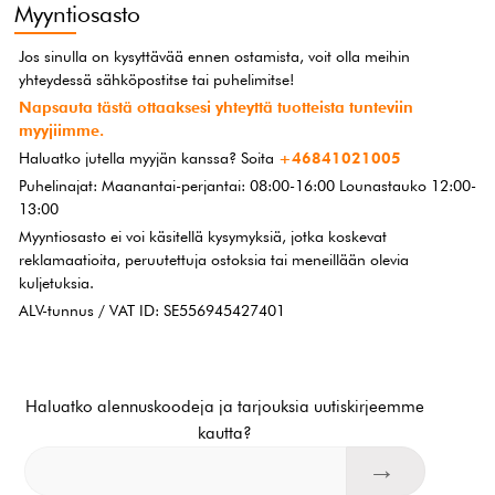
Myyntiosasto
Jos sinulla on kysyttävää ennen ostamista, voit olla meihin
yhteydessä sähköpostitse tai puhelimitse!
Napsauta tästä ottaaksesi yhteyttä tuotteista tunteviin
myyjiimme.
Haluatko jutella myyjän kanssa? Soita
+46841021005
Puhelinajat: Maanantai-perjantai: 08:00-16:00 Lounastauko 12:00-
13:00
Myyntiosasto ei voi käsitellä kysymyksiä, jotka koskevat
reklamaatioita, peruutettuja ostoksia tai meneillään olevia
kuljetuksia.
ALV-tunnus / VAT ID: SE556945427401
Haluatko alennuskoodeja ja tarjouksia uutiskirjeemme
kautta?