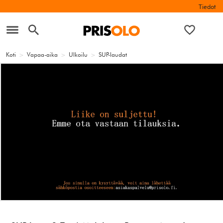
Tiedot
Koti
>
Vapaa-aika
>
Ulkoilu
>
SUP-laudat