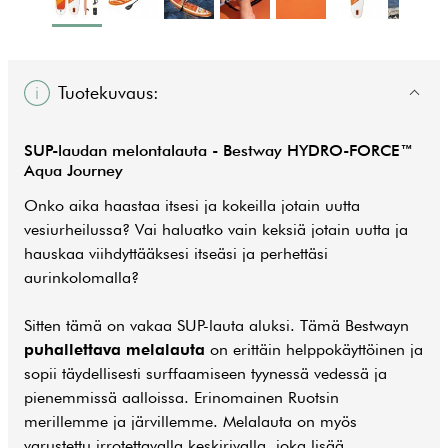
Tuotekuvaus:
SUP-laudan melontalauta - Bestway HYDRO-FORCE™
Aqua Journey
Onko aika haastaa itsesi ja kokeilla jotain uutta
vesiurheilussa? Vai haluatko vain keksiä jotain uutta ja
hauskaa viihdyttääksesi itseäsi ja perhettäsi
aurinkolomalla?
Sitten tämä on vakaa SUP-lauta aluksi. Tämä Bestwayn
puhallettava melalauta
on erittäin helppokäyttöinen ja
sopii täydellisesti surffaamiseen tyynessä vedessä ja
pienemmissä aalloissa. Erinomainen Ruotsin
merillemme ja järvillemme. Melalauta on myös
varustettu irrotettavalla keskirivalla, joka lisää