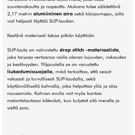
suuntavakautta ja nopeutta. Mukana tulee säädettävä
2,17 metrin
alumiininen airo
sekä käsipumppu, jolla
voit helposti täyttää SUP-laudan.
Kestävä materiaali takaa pitkän käyttöiän
SUP-lauta on valmistettu
drop stitch -materiaalista
,
joka tarjoaa vertaansa vailla olevan lujuuden, vakauden
ja kestävyyden. Yläpuolella se on varustettu
liukastumissuojalla
, mikä tarkoittaa, että seisot
vakaasti ja turvallisesti SUP-laudalla, sekä
käytännöllisellä kahvalla, joka helpottaa ylös ja alas
nousemista. Kahvan avulla voit myös kantaa
melontalautaasi kätevästi, kun kuljetat sitä merelle ja
sieltä pois.