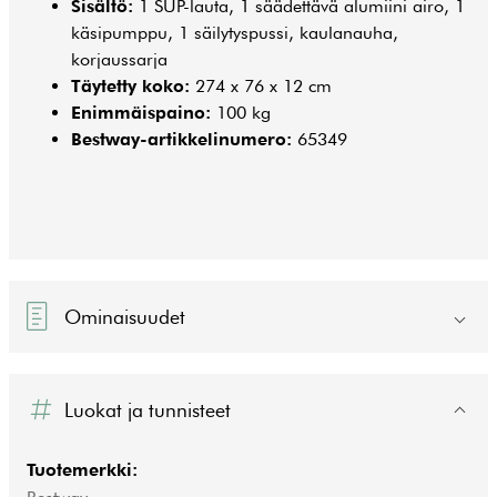
Sisältö:
1 SUP-lauta, 1 säädettävä alumiini airo, 1
käsipumppu, 1 säilytyspussi, kaulanauha,
korjaussarja
Täytetty koko:
274 x 76 x 12 cm
Enimmäispaino:
100 kg
Bestway-artikkelinumero:
65349
Ominaisuudet
Luokat ja tunnisteet
Tuotemerkki: