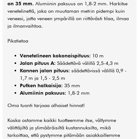
on 35 mm.
Alumiinin paksuus on 1,8-2 mm. Harkitse
venetelinettä, joka on muutaman metrin pidempi kuin
veneesi, jotta veneen ympärillä on riittävästi tilaa, ilmaa
ja ilmanvaihtoa.
Pikatietoa
Venetelineen kokonaispituus:
10 m
Jalan pituus A:
Säädettävä välillä 2,5-4,3 m
Kannen jalan pituus:
säädettävissä välillä 0,9 -
1,7 m ja 1,5 - 2,5 m
Putken halkaisija:
35 mm
Alumiinin paksuus:
1,8-2 mm
Oma tuonti tarjoaa alhaiset hinnat!
Koska ostamme kaikki tuotteemme itse, vältymme
välittäjiltä ja ylimääräisiltä kustannuksilta, mikä
tarkoittaa, että pystymme pitämään asiakkaillemme