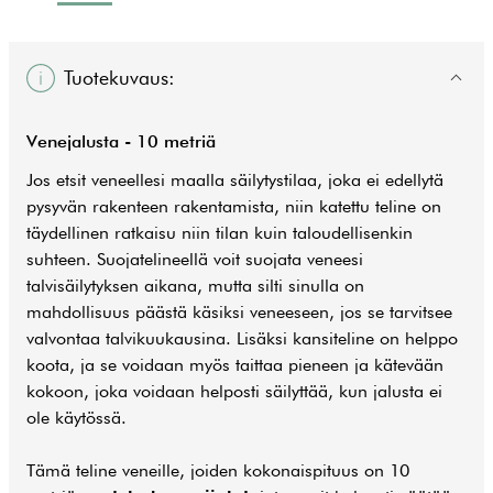
Tuotekuvaus:
Venejalusta - 10 metriä
Jos etsit veneellesi maalla säilytystilaa, joka ei edellytä
pysyvän rakenteen rakentamista, niin katettu teline on
täydellinen ratkaisu niin tilan kuin taloudellisenkin
suhteen. Suojatelineellä voit suojata veneesi
talvisäilytyksen aikana, mutta silti sinulla on
mahdollisuus päästä käsiksi veneeseen, jos se tarvitsee
valvontaa talvikuukausina. Lisäksi kansiteline on helppo
koota, ja se voidaan myös taittaa pieneen ja kätevään
kokoon, joka voidaan helposti säilyttää, kun jalusta ei
ole käytössä.
Tämä teline veneille, joiden kokonaispituus on 10