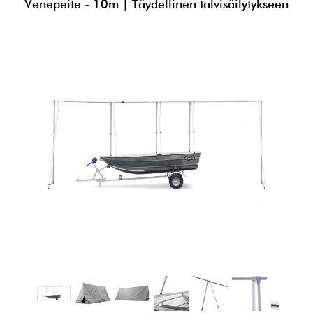
Venepeite - 10m | Täydellinen talvisäilytykseen