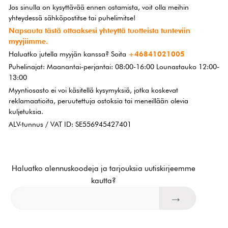
Jos sinulla on kysyttävää ennen ostamista, voit olla meihin
yhteydessä sähköpostitse tai puhelimitse!
Napsauta tästä ottaaksesi yhteyttä tuotteista tunteviin
myyjiimme.
Haluatko jutella myyjän kanssa? Soita
+46841021005
Puhelinajat: Maanantai-perjantai: 08:00-16:00 Lounastauko 12:00-
13:00
Myyntiosasto ei voi käsitellä kysymyksiä, jotka koskevat
reklamaatioita, peruutettuja ostoksia tai meneillään olevia
kuljetuksia.
ALV-tunnus / VAT ID: SE556945427401
Haluatko alennuskoodeja ja tarjouksia uutiskirjeemme
kautta?