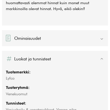
huomattavasti alemmat hinnat kuin monet muut
markkinoilla olevat hinnat. Hyvä, eikö olekin?
Ominaisuudet
Luokat ja tunnisteet
Tuotemerkki:
Lyfco
Tuoteryhmä:
Venekuomut
Tunnisteet:
Vesiurheilu & venetarvikkeet
,
Vapaa-aika