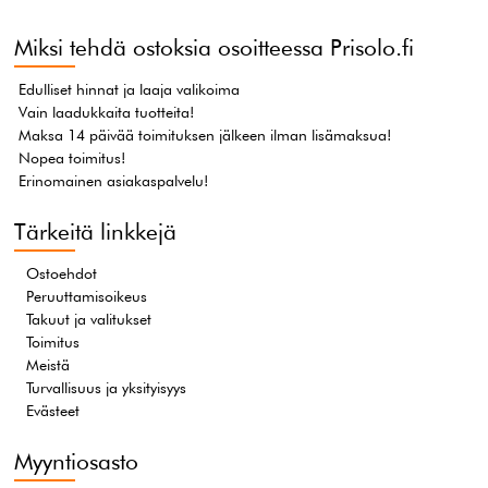
Miksi tehdä ostoksia osoitteessa Prisolo.fi
Edulliset hinnat ja laaja valikoima
Vain laadukkaita tuotteita!
Maksa 14 päivää toimituksen jälkeen ilman lisämaksua!
Nopea toimitus!
Erinomainen asiakaspalvelu!
Tärkeitä linkkejä
Ostoehdot
Peruuttamisoikeus
Takuut ja valitukset
Toimitus
Meistä
Turvallisuus ja yksityisyys
Evästeet
Myyntiosasto