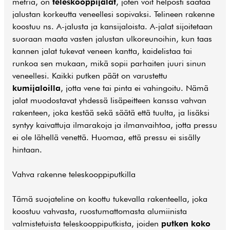
metriä, on
teleskooppijalat
, joten voit helposti säätää
jalustan korkeutta veneellesi sopivaksi. Telineen rakenne
koostuu ns. A-jalusta ja kansijaloista. A-jalat sijoitetaan
suoraan maata vasten jalustan ulkoreunoihin, kun taas
kannen jalat tukevat veneen kantta, kaidelistaa tai
runkoa sen mukaan, mikä sopii parhaiten juuri sinun
veneellesi. Kaikki putken päät on varustettu
kumijaloilla
, jotta vene tai pinta ei vahingoitu. Nämä
jalat muodostavat yhdessä lisäpeitteen kanssa vahvan
rakenteen, joka kestää sekä säätä että tuulta, ja lisäksi
syntyy kaivattuja ilmarakoja ja ilmanvaihtoa, jotta pressu
ei ole lähellä venettä. Huomaa, että pressu ei sisälly
hintaan.
Vahva rakenne teleskooppiputkilla
Tämä suojateline on koottu tukevalla rakenteella, joka
koostuu vahvasta, ruostumattomasta alumiinista
valmistetuista teleskooppiputkista, joiden
putken koko