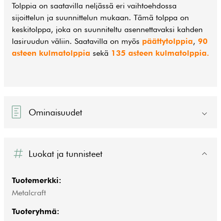
Tolppia on saatavilla neljässä eri vaihtoehdossa
sijoittelun ja suunnittelun mukaan. Tämä tolppa on
keskitolppa, joka on suunniteltu asennettavaksi kahden
lasiruudun väliin. Saatavilla on myös
päättytolppia
,
90
asteen kulmatolppia
sekä
135 asteen kulmatolppia.
Ominaisuudet
Luokat ja tunnisteet
Tuotemerkki:
Metalcraft
Tuoteryhmä: