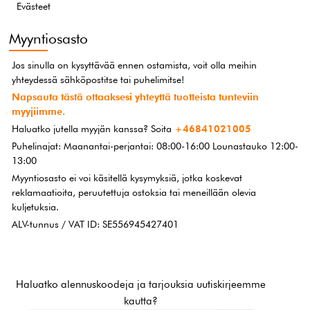
Evästeet
Myyntiosasto
Jos sinulla on kysyttävää ennen ostamista, voit olla meihin
yhteydessä sähköpostitse tai puhelimitse!
Napsauta tästä ottaaksesi yhteyttä tuotteista tunteviin
myyjiimme.
Haluatko jutella myyjän kanssa? Soita
+46841021005
Puhelinajat: Maanantai-perjantai: 08:00-16:00 Lounastauko 12:00-
13:00
Myyntiosasto ei voi käsitellä kysymyksiä, jotka koskevat
reklamaatioita, peruutettuja ostoksia tai meneillään olevia
kuljetuksia.
ALV-tunnus / VAT ID: SE556945427401
Haluatko alennuskoodeja ja tarjouksia uutiskirjeemme
kautta?