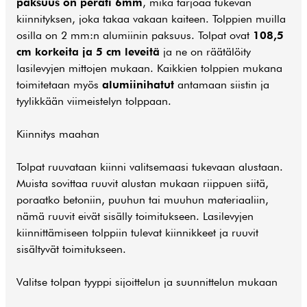
paksuus on peräti 6mm
, mikä tarjoaa tukevan
kiinnityksen, joka takaa vakaan kaiteen. Tolppien muilla
osilla on 2 mm:n alumiinin paksuus. Tolpat ovat
108,5
cm korkeita ja 5 cm leveitä
ja ne on räätälöity
lasilevyjen mittojen mukaan. Kaikkien tolppien mukana
toimitetaan myös
alumiinihatut
antamaan siistin ja
tyylikkään viimeistelyn tolppaan.
Kiinnitys maahan
Tolpat ruuvataan kiinni valitsemaasi tukevaan alustaan.
Muista sovittaa ruuvit alustan mukaan riippuen siitä,
poraatko betoniin, puuhun tai muuhun materiaaliin,
nämä ruuvit eivät sisälly toimitukseen. Lasilevyjen
kiinnittämiseen tolppiin tulevat kiinnikkeet ja ruuvit
sisältyvät toimitukseen.
Valitse tolpan tyyppi sijoittelun ja suunnittelun mukaan