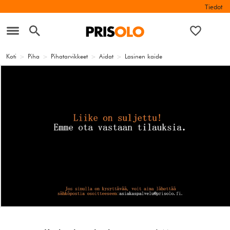
Tiedot
Koti
>
Piha
>
Pihatarvikkeet
>
Aidat
>
Lasinen kaide