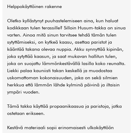
Helppokäyttöinen rakenne
Oletko kyllästynyt puuhastelemiseen aina, kun haluat
kodikkaan tulen terassille? Silloin Husum-takka on sinua
varten. Ainoa mitä sinun tarvitsee tehdä tämän tulen
sytyttämiseksi, on kytkeä kaasu, asettaa paristot ja
kääntää takana olevaa nuppia. Akku synnyttää kipinän,
joka sytyttää kaasun, ja saat mukavan hallitun tulen,
joka on suojattu lämmönkestävällä lasilla koko reunalta.
Liekki palaa kauniisti takan keskellä ja muodostaa
uskomattoman kokonaisuuden, joka on sekä silmien
herkkua että lämmön lähde kylminä päivinä ja iltaisin
ympäri vuoden.
Tämä takka käyttää propaanikaasua ja paristoja, jotka
ostetaan erikseen.
Kestävä materiaali sopii erinomaisesti ulkokäyttöön