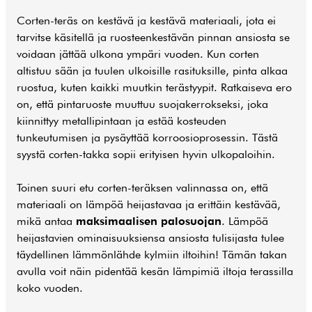
Corten-teräs on kestävä ja kestävä materiaali, jota ei
tarvitse käsitellä ja ruosteenkestävän pinnan ansiosta se
voidaan jättää ulkona ympäri vuoden. Kun corten
altistuu sään ja tuulen ulkoisille rasituksille, pinta alkaa
ruostua, kuten kaikki muutkin terästyypit. Ratkaiseva ero
on, että pintaruoste muuttuu suojakerrokseksi, joka
kiinnittyy metallipintaan ja estää kosteuden
tunkeutumisen ja pysäyttää korroosioprosessin. Tästä
syystä corten-takka sopii erityisen hyvin ulkopaloihin.
Toinen suuri etu corten-teräksen valinnassa on, että
materiaali on lämpöä heijastavaa ja erittäin kestävää,
mikä antaa
maksimaalisen palosuojan
. Lämpöä
heijastavien ominaisuuksiensa ansiosta tulisijasta tulee
täydellinen lämmönlähde kylmiin iltoihin! Tämän takan
avulla voit näin pidentää kesän lämpimiä iltoja terassilla
koko vuoden.