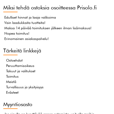
Miksi tehdä ostoksia osoitteessa Prisolo.fi
Edulliset hinnat ja laaja valikoima
Vain laadukkaita tuotteita!
Maksa 14 päivää toimituksen jälkeen ilman lisämaksua!
Nopea toimitus!
Erinomainen asiakaspalvelu!
Tärkeitä linkkejä
Ostoehdot
Peruuttamisoikeus
Takuut ja valitukset
Toimitus
Meistä
Turvallisuus ja yksityisyys
Evästeet
Myyntiosasto