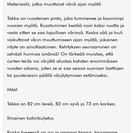
Materiaalit, jotka muuttavat väriä ajan myötä
Takka on ruosteinen pinta, joka tummenee ja kauniimpi
vuosien myötä. Ruostuminen kestää noin kaksi vuotta ja
vasta sitten se saa lopullisen värinsä. Koska sää ja tuuli
vaikuttavat värin muuttumiseen ajan myötä, jokainen
näyte on ainutlaatuinen. Kehityksen seuraaminen on
selvästi hurmaa sinänsä! On tärkeää muistaa, että
corten-teräs voi värjätä alustaa kahden ensimmäisen
vuoden aikana, joten se ei saa seisoa suoraan laattojen
tai puuterassin päällä värjäytymisen estämiseksi.
Mitat
Takka on 82 cm leveä, 82 cm syvä ja 73 cm korkea.
Ilmainen kotiinkuljetus
Koska kyseessä on iso ja painava tavara, tarjoamme