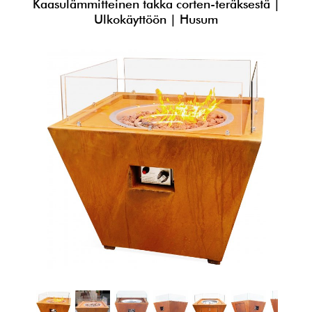
Kaasulämmitteinen takka corten-teräksestä |
Ulkokäyttöön | Husum