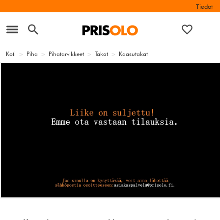
Tiedot
Koti
>
Piha
>
Pihatarvikkeet
>
Takat
>
Kaasutakat