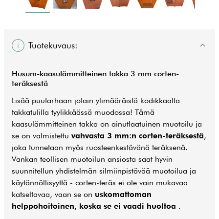
Tuotekuvaus:
Husum-kaasulämmitteinen takka 3 mm corten-
teräksestä
Lisää puutarhaan jotain ylimääräistä kodikkaalla
takkatulilla tyylikkäässä muodossa! Tämä
kaasulämmitteinen takka on ainutlaatuinen muotoilu ja
se on valmistettu
vahvasta 3 mm:n corten-teräksestä
,
joka tunnetaan myös ruosteenkestävänä teräksenä.
Vankan teollisen muotoilun ansiosta saat hyvin
suunnitellun yhdistelmän silmiinpistävää muotoilua ja
käytännöllisyyttä - corten-teräs ei ole vain mukavaa
katseltavaa, vaan se on
uskomattoman
helppohoitoinen, koska se ei vaadi huoltoa
.