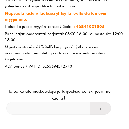
Jos sinulla on kysyttävää ennen ostamista, voit olla meihin
yhteydessä sähköpostitse tai puhelimitse!
Napsauta tästä ottaaksesi yhteyttä tuotteista tunteviin
myyjiimme.
Haluatko jutella myyjän kanssa? Soita
+46841021005
Puhelinajat: Maanantai-perjantai: 08:00-16:00 Lounastauko 12:00-
13:00
Myyntiosasto ei voi käsitellä kysymyksiä, jotka koskevat
reklamaatioita, peruutettuja ostoksia tai meneillään olevia
kuljetuksia.
ALV-tunnus / VAT ID: SE556945427401
Haluatko alennuskoodeja ja tarjouksia uutiskirjeemme
kautta?