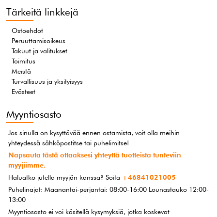
Tärkeitä linkkejä
Ostoehdot
Peruuttamisoikeus
Takuut ja valitukset
Toimitus
Meistä
Turvallisuus ja yksityisyys
Evästeet
Myyntiosasto
Jos sinulla on kysyttävää ennen ostamista, voit olla meihin
yhteydessä sähköpostitse tai puhelimitse!
Napsauta tästä ottaaksesi yhteyttä tuotteista tunteviin
myyjiimme.
Haluatko jutella myyjän kanssa? Soita
+46841021005
Puhelinajat: Maanantai-perjantai: 08:00-16:00 Lounastauko 12:00-
13:00
Myyntiosasto ei voi käsitellä kysymyksiä, jotka koskevat