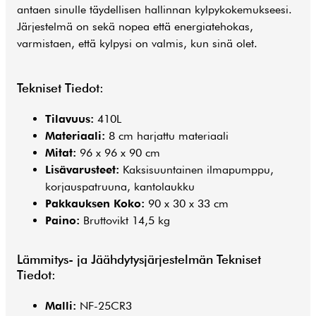
antaen sinulle täydellisen hallinnan kylpykokemukseesi.
Järjestelmä on sekä nopea että energiatehokas,
varmistaen, että kylpysi on valmis, kun sinä olet.
Tekniset Tiedot:
Tilavuus:
410L
Materiaali:
8 cm harjattu materiaali
Mitat:
96 x 96 x 90 cm
Lisävarusteet:
Kaksisuuntainen ilmapumppu,
korjauspatruuna, kantolaukku
Pakkauksen Koko:
90 x 30 x 33 cm
Paino:
Bruttovikt 14,5 kg
Lämmitys- ja Jäähdytysjärjestelmän Tekniset
Tiedot:
Malli:
NF-25CR3