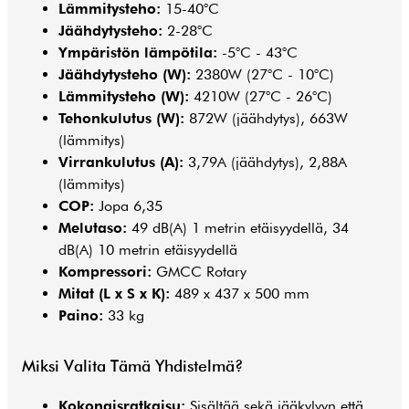
Lämmitysteho:
15-40°C
Jäähdytysteho:
2-28°C
Ympäristön lämpötila:
-5°C - 43°C
Jäähdytysteho (W):
2380W (27°C - 10°C)
Lämmitysteho (W):
4210W (27°C - 26°C)
Tehonkulutus (W):
872W (jäähdytys), 663W
(lämmitys)
Virrankulutus (A):
3,79A (jäähdytys), 2,88A
(lämmitys)
COP:
Jopa 6,35
Melutaso:
49 dB(A) 1 metrin etäisyydellä, 34
dB(A) 10 metrin etäisyydellä
Kompressori:
GMCC Rotary
Mitat (L x S x K):
489 x 437 x 500 mm
Paino:
33 kg
Miksi Valita Tämä Yhdistelmä?
Kokonaisratkaisu:
Sisältää sekä jääkylvyn että