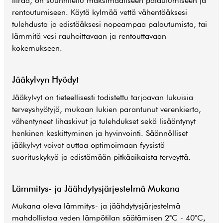
litraa, on suunniteltu maksimaaliseen palautumiseen ja
rentoutumiseen. Käytä kylmää vettä vähentääksesi
tulehdusta ja edistääksesi nopeampaa palautumista, tai
lämmitä vesi rauhoittavaan ja rentouttavaan
kokemukseen.
Jääkylvyn Hyödyt
Jääkylvyt on tieteellisesti todistettu tarjoavan lukuisia
terveyshyötyjä, mukaan lukien parantunut verenkierto,
vähentyneet lihaskivut ja tulehdukset sekä lisääntynyt
henkinen keskittyminen ja hyvinvointi. Säännölliset
jääkylvyt voivat auttaa optimoimaan fyysistä
suorituskykyä ja edistämään pitkäaikaista terveyttä.
Lämmitys- ja Jäähdytysjärjestelmä Mukana
Mukana oleva lämmitys- ja jäähdytysjärjestelmä
mahdollistaa veden lämpötilan säätämisen 2°C - 40°C,