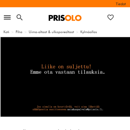
Tiedot
Koti
>
Piha
>
Uima-altaat & ulkoporealtaat
>
Kylmäallas