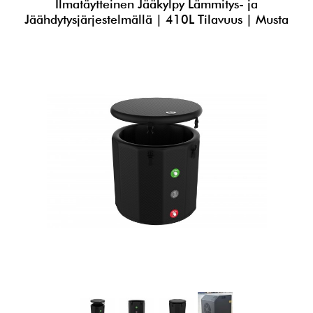
Ilmatäytteinen Jääkylpy Lämmitys- ja
Jäähdytysjärjestelmällä | 410L Tilavuus | Musta