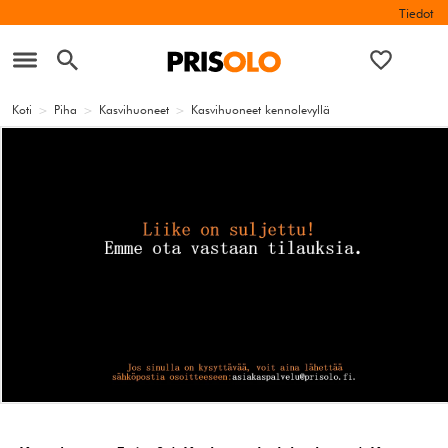
Tiedot
Koti
>
Piha
>
Kasvihuoneet
>
Kasvihuoneet kennolevyllä