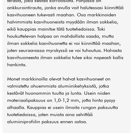
terästä, joka kestää korroosiota. Pohjassa on
ankkurointirauta, jonka avulla voit halutessasi kiinnittää
kasvihuoneen tukevasti maahan. Osa markkinoiden
halvimmista kasvihuoneista myydään ilman sokkelia,
eikä kauppias mainitse tätä tuotetiedoissa. Toki
houkuttelevan halpaa on mahdollista saada, mutta
ilman sokkelia kasvihuonetta ei voi kiinnittää maahan,
joten seuraavassa myrskyssä se voi tuhoutua. Halvasta
kasvihuoneesta ilman sokkelia tulee siksi nopeasti kallis
hankinta.
Monet markkinoilla olevat halvat kasvihuoneet on
valmistettu ohuemmista alumiinikehyksistä, jotka
kestävät huonommin tuulta ja lunta. Usein niiden
materiaalipaksuus on 1,0-1,2 mm, jotta hinta pysyy
alhaalla. Kauppias ei usein ilmoita rungon paksuutta
tuotetiedoissa, joten muista aina selvittää
alumiiniprofiilin paksuus ennen ostoa.