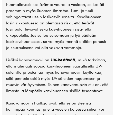
huomattavasti kestävämpi vaurioita vastaan, se kestää
paremmin myös Suomen ilmastoa. Lumi ja tuuli
vahingoittavat usein lasikasvihuoneita. Kasvihuoneen
lasin rikkoutuessa on olemassa riski, että terävät
lasinpalat leviävät sekä kasvihuoneen sisä- että
ulkopuolelle. Jos sattuu seisomaan ja lyö päätään
lasikasvihuoneessa, se voi myös mennä erittäin pahasti
ja seurauksena voi olla vakavia vammoja.
Lisäksi kanavamuovi on
UV-kestävää
, mikä tarkoittaa,
että materiaali suojaa kasvihuoneen vaaralliselta UV-
säteilyltä ja pidentää myös kanavamuovin käyttöikää,
sillä pinnoite estää myös UV-säteiden hajoamisen ja
muovin värjäytymisen. Toinen kanavamuovin etu on, että
ilmasto ja lämpötila kasvihuoneen sisällä tasaantuvat.
Kanavamuovin haittoja ovat, että se on yleensä
kalliimpaa kuin lasi ja että vuosien kuluessa siihen voi