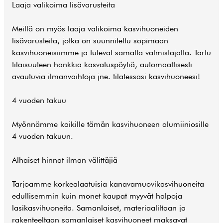
Laaja valikoima lisävarusteita
Meillä on myös laaja valikoima kasvihuoneiden
lisävarusteita, jotka on suunniteltu sopimaan
kasvihuoneisiimme ja tulevat samalta valmistajalta. Tartu
tilaisuuteen hankkia kasvatuspöytiä, automaattisesti
avautuvia ilmanvaihtoja jne. tilatessasi kasvihuoneesi!
4 vuoden takuu
Myönnämme kaikille tämän kasvihuoneen alumiiniosille
4 vuoden takuun.
Alhaiset hinnat ilman välittäjiä
Tarjoamme korkealaatuisia kanavamuovikasvihuoneita
edullisemmin kuin monet kaupat myyvät halpoja
lasikasvihuoneita. Samanlaiset, materiaaliltaan ja
rakenteeltaan samanlaiset kasvihuoneet maksavat