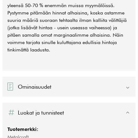
yleensä 50-70 % enemmän muissa myymälöissä.
Pystymme pitämään hinnat alhaisina, koska ostamme
suuria määriä suoraan tehtaalta ilman kalliita välittäjiä
(jotka lisäävät hintaa - usein useassa vaiheessa) ja
pitäen samalla omat marginaalimme alhaisina. Näin
voimme tarjota sinulle kuluttajana edullisia hintoja
tinkimättä laadusta.
Ominaisuudet
Luokat ja tunnisteet
Tuotemerkki:
Metalcraft