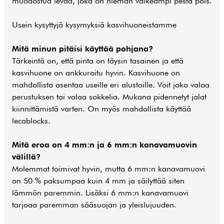
muodostua levää, joka on hieman vaikeampi pestä pois.
Usein kysyttyjä kysymyksiä kasvihuoneistamme
Mitä minun pitäisi käyttää pohjana?
Tärkeintä on, että pinta on täysin tasainen ja että
kasvihuone on ankkuroitu hyvin. Kasvihuone on
mahdollista asentaa useille eri alustoille. Voit joko valaa
perustuksen tai valaa sokkelia. Mukana pidennetyt jalat
kiinnittämistä varten. On myös mahdollista käyttää
lecablocks.
Mitä eroa on 4 mm:n ja 6 mm:n kanavamuovin
välillä?
Molemmat toimivat hyvin, mutta 6 mm:n kanavamuovi
on 50 % paksumpaa kuin 4 mm ja säilyttää siten
lämmön paremmin. Lisäksi 6 mm:n kanavamuovi
tarjoaa paremman sääsuojan ja yleislujuuden.