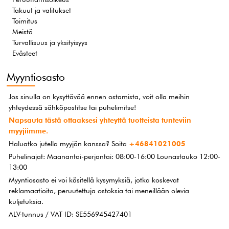
Takuut ja valitukset
Toimitus
Meistä
Turvallisuus ja yksityisyys
Evästeet
Myyntiosasto
Jos sinulla on kysyttävää ennen ostamista, voit olla meihin
yhteydessä sähköpostitse tai puhelimitse!
Napsauta tästä ottaaksesi yhteyttä tuotteista tunteviin
myyjiimme.
Haluatko jutella myyjän kanssa? Soita
+46841021005
Puhelinajat: Maanantai-perjantai: 08:00-16:00 Lounastauko 12:00-
13:00
Myyntiosasto ei voi käsitellä kysymyksiä, jotka koskevat
reklamaatioita, peruutettuja ostoksia tai meneillään olevia
kuljetuksia.
ALV-tunnus / VAT ID: SE556945427401