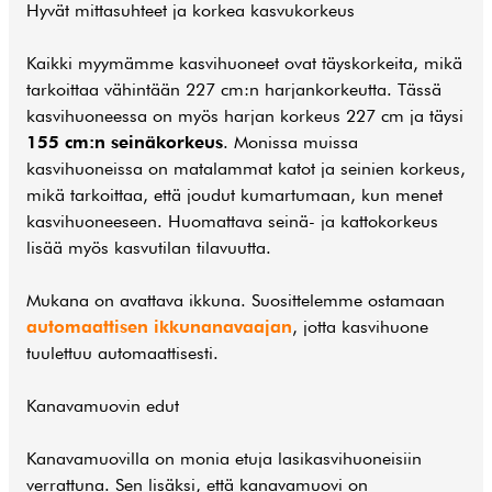
Hyvät mittasuhteet ja korkea kasvukorkeus
Kaikki myymämme kasvihuoneet ovat täyskorkeita, mikä
tarkoittaa vähintään 227 cm:n harjankorkeutta. Tässä
kasvihuoneessa on myös harjan korkeus 227 cm ja täysi
155 cm:n seinäkorkeus
. Monissa muissa
kasvihuoneissa on matalammat katot ja seinien korkeus,
mikä tarkoittaa, että joudut kumartumaan, kun menet
kasvihuoneeseen. Huomattava seinä- ja kattokorkeus
lisää myös kasvutilan tilavuutta.
Mukana on avattava ikkuna. Suosittelemme ostamaan
automaattisen ikkunanavaajan
, jotta kasvihuone
tuulettuu automaattisesti.
Kanavamuovin edut
Kanavamuovilla on monia etuja lasikasvihuoneisiin
verrattuna. Sen lisäksi, että kanavamuovi on