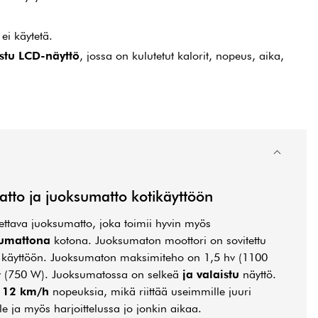
 ei käytetä.
istu LCD-näyttö
, jossa on kulutetut kalorit, nopeus, aika,
atto ja juoksumatto kotikäyttöön
itettava juoksumatto, joka toimii hyvin myös
umattona
kotona. Juoksumaton moottori on sovitettu
en käyttöön. Juoksumaton maksimiteho on 1,5 hv (1100
hv (750 W). Juoksumatossa on selkeä
ja valaistu
näyttö.
a
12 km/h
nopeuksia, mikä riittää useimmille juuri
le ja myös harjoittelussa jo jonkin aikaa.