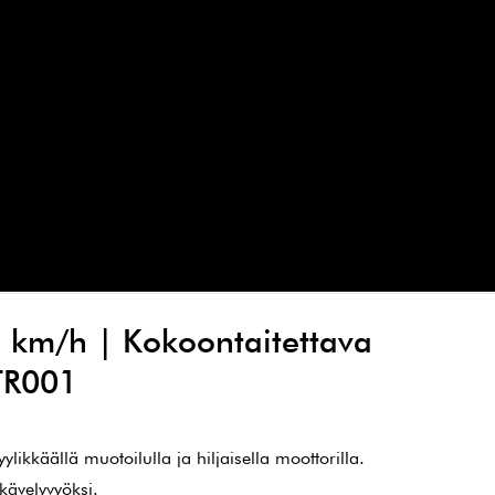
 km/h | Kokoontaitettava
 TR001
ylikkäällä muotoilulla ja hiljaisella moottorilla.
 kävelyvyöksi.