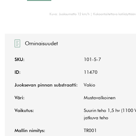
Kuva: Juoksumatto 12 km/h | Kokoontaitettava kotikäyttöö
Ominaisuudet
SKU:
101-5-7
ID:
11470
Juoksevan pinnan substraatti:
Vakio
Väri:
Mustavalkoinen
Vaikutus:
Suurin teho 1,5 hv (1100
jatkuva teho
Mallin nimitys:
TR001