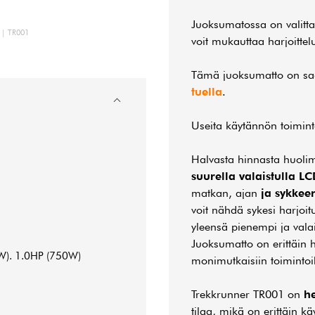
Juoksumatossa on valitta
n | TR001
voit mukauttaa harjoittel
Tämä juoksumatto on saa
tuella
.
Useita käytännön toimint
Halvasta hinnasta huoli
suurella valaistulla L
matkan, ajan
ja sykkee
voit nähdä sykesi harjoi
yleensä pienempi ja valai
Juoksumatto on erittäin h
 W). 1.0HP (750W)
monimutkaisiin toimintoih
Trekkrunner TR001 on
he
tilaa, mikä on erittäin kä