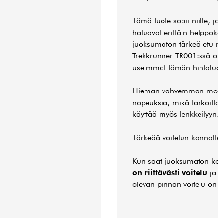
Tämä tuote sopii niille,
haluavat erittäin helpp
juoksumaton tärkeä etu m
Trekkrunner TR001:ssä 
useimmat tämän hintalu
Hieman vahvemman moott
nopeuksia, mikä tarkoitta
käyttää myös lenkkeilyyn
Tärkeää voitelun kannalt
Kun saat juoksumaton ko
on riittävästi voitelu
ja 
olevan pinnan voitelu on