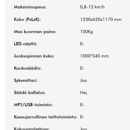
Maksiminopeus:
0,8-12 km/h
Koko (PxLxK):
1230x620x1170 mm
Max kuorman paino:
100Kg
LED-näyttö:
Ei
Juoksupinnan koko:
1000*340 mm
Kaukosäädin:
Ei
Sykemittari:
Joo
Säädä kallistus:
Nej
MP3/USB-toiminto:
Ei
Kaasujarrullinen taittotoiminto:
Ei
Kokoontaitettava:
Joo