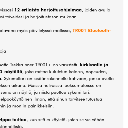
vissasi
12 erilaista harjoitusohjelmaa
, joiden avulla
usi toiveidesi ja harjoitustason mukaan.
tavana myös päivitetyssä mallissa,
TR001 Bluetooth-
oja
matta Trekkrunner TR001+ on varustettu
kirkkaalla ja
CD-näytöllä
, joka mittaa kulutetun kalorin, nopeuden,
n
. Sykemittari on sisäänrakennettu kahvaan, jonka avulla
tuksen aikana. Muissa halvoissa juoksumatoissa on
sematon näyttö, ja niistä puuttuu sykemittari.
elppokäyttöinen ilman, että sinun tarvitsee tutustua
in ja moniin painikkeisiin.
lppo taittaa
, kun sitä ei käytetä, joten se vie vähän
ytännöllistä.