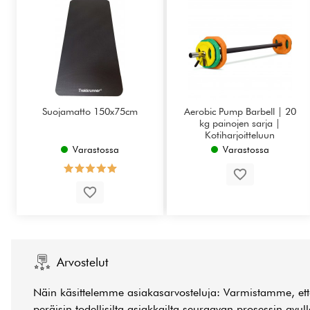
Suojamatto 150x75cm
Aerobic Pump Barbell | 20
kg painojen sarja |
Kotiharjoitteluun
Varastossa
Varastossa
Arvostelut
Näin käsittelemme asiakasarvosteluja: Varmistamme, että
peräisin todellisilta asiakkailta seuraavan prosessin avul