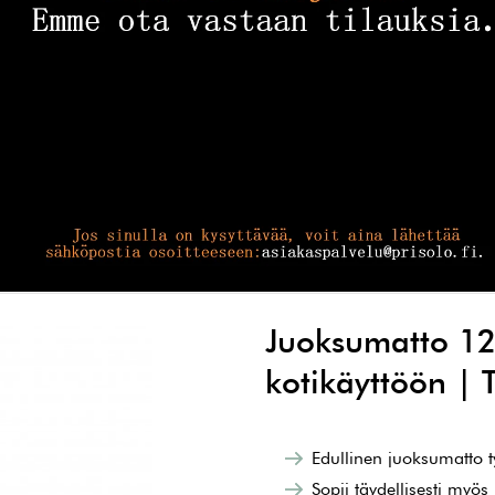
Juoksumatto 12
kotikäyttöön |
Edullinen juoksumatto ty
Sopii täydellisesti myös