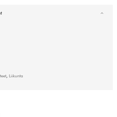
et
teet
,
Liikunta