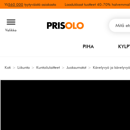
Yli
560 000
tyytyväistä asiakasta
Laadukkaat tuotteet 40-70% halvemmal
Valikko
PIHA
KYL
Koti
>
Liikunta
>
Kuntoilulaitteet
>
Juoksumatot
>
Kävelyvyö ja kävelyvyö