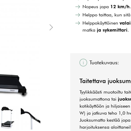
Nopeus jopa
12 km/h
.
Helppo taittaa, kun sitä
Helppokäyttöinen
vala
matka
ja sykemittari
.
Tuotekuvaus:
Taitettava juoksum
Tyylikkäästi muotoiltu ta
juoksumattona tai
juoks
kotikäyttöön ja hiljaise
W) ja jatkuva teho 1,0 
Juoksumatto kestää jop
harjoituksensa aloittaneil