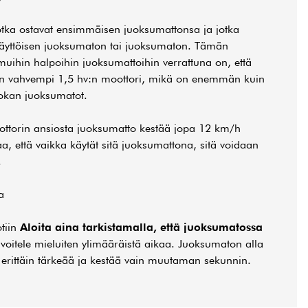
 jotka ostavat ensimmäisen juoksumattonsa ja jotka
okäyttöisen juoksumaton tai juoksumaton. Tämän
uihin halpoihin juoksumattoihin verrattuna on, että
on vahvempi 1,5 hv:n moottori, mikä on enemmän kuin
okan juoksumatot.
orin ansiosta juoksumatto kestää jopa 12 km/h
a, että vaikka käytät sitä juoksumattona, sitä voidaan
.
a
tiin
Aloita aina tarkistamalla, että juoksumatossa
voitele mieluiten ylimääräistä aikaa. Juoksumaton alla
 erittäin tärkeää ja kestää vain muutaman sekunnin.