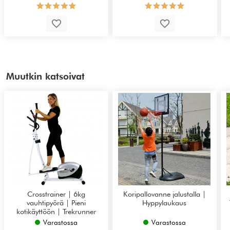
Muutkin katsoivat
Crosstrainer | 6kg
Koripallovanne jalustalla |
vauhtipyörä | Pieni
Hyppylaukaus
kotikäyttöön | Trekrunner
TR32H
Varastossa
Varastossa