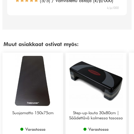
(5/5) / Vahvistettu ostaja (k/p/000)
k/p/000
Muut asiakkaat ostivat myös:
Suojamatto 150x75cm
Step-up-lauta 30x80cm |
Säädettävä kolmessa tasossa
Varastossa
Varastossa