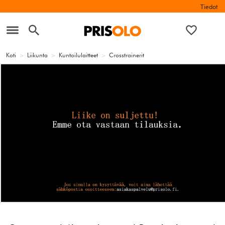
Tiedot
Koti
>
Liikunta
>
Kuntoilulaitteet
>
Crosstrainerit