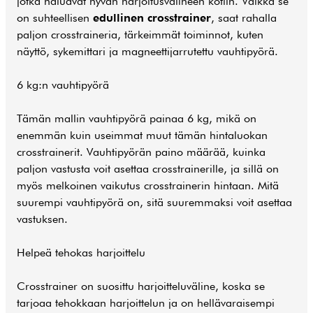
jotka haluavat hyvän harjoitusvälineen kotiin. Vaikka se
on suhteellisen
edullinen crosstrainer
, saat rahalla
paljon crosstraineria, tärkeimmät toiminnot, kuten
näyttö, sykemittari ja magneettijarrutettu vauhtipyörä.
6 kg:n vauhtipyörä
Tämän mallin vauhtipyörä painaa 6 kg, mikä on
enemmän kuin useimmat muut tämän hintaluokan
crosstrainerit
. Vauhtipyörän paino määrää, kuinka
paljon vastusta voit asettaa crosstrainerille, ja sillä on
myös melkoinen vaikutus crosstrainerin hintaan. Mitä
suurempi vauhtipyörä on, sitä suuremmaksi voit asettaa
vastuksen.
Helpeä tehokas harjoittelu
Crosstrainer on suosittu harjoitteluväline, koska se
tarjoaa tehokkaan harjoittelun ja on hellävaraisempi