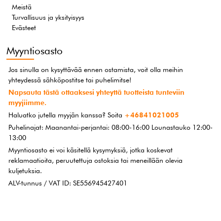
Meistä
Turvallisuus ja yksityisyys
Evästeet
Myyntiosasto
Jos sinulla on kysyttävää ennen ostamista, voit olla meihin
yhteydessä sähköpostitse tai puhelimitse!
Napsauta tästä ottaaksesi yhteyttä tuotteista tunteviin
myyjiimme.
Haluatko jutella myyjän kanssa? Soita
+46841021005
Puhelinajat: Maanantai-perjantai: 08:00-16:00 Lounastauko 12:00-
13:00
Myyntiosasto ei voi käsitellä kysymyksiä, jotka koskevat
reklamaatioita, peruutettuja ostoksia tai meneillään olevia
kuljetuksia.
ALV-tunnus / VAT ID: SE556945427401