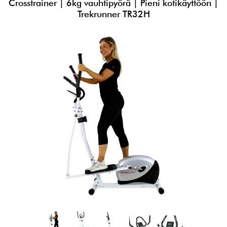
Crosstrainer | 6kg vauhtipyörä | Pieni kotikäyttöön |
Trekrunner TR32H