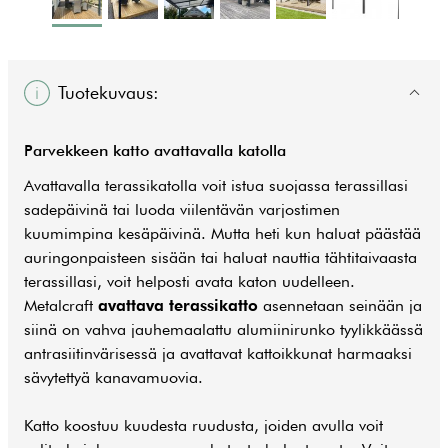
Tuotekuvaus:
Parvekkeen katto avattavalla katolla
Avattavalla terassikatolla voit istua suojassa terassillasi
sadepäivinä tai luoda viilentävän varjostimen
kuumimpina kesäpäivinä. Mutta heti kun haluat päästää
auringonpaisteen sisään tai haluat nauttia tähtitaivaasta
terassillasi, voit helposti avata katon uudelleen.
Metalcraft
avattava terassikatto
asennetaan seinään ja
siinä on vahva jauhemaalattu alumiinirunko tyylikkäässä
antrasiitinvärisessä ja avattavat kattoikkunat harmaaksi
sävytettyä kanavamuovia.
Katto koostuu kuudesta ruudusta, joiden avulla voit