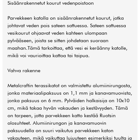
Sisäänrakennetut kourut vedenpoistoon
Parvekkeen katolla on sisäänrakennetut kourut, jotka
johtavat veden pois sateen sattuessa. Sateen sattuessa
vesikourut ohjaavat veden kahteen ulompaan
pylvääseen, joista se sitten johdetaan suoraan
maahan.Tämä tarkoittaa, että vesi ei keräänny katolle,
mikä voi vaurioittaa kattoa tai taipua.
Vahva rakenne
Metalcraftin terassikatot on valmistettu alumiinirungosta,
jonka materiaalipaksuus on 1,1 mm ja kanavamuovista,
jonka paksuus on 6 mm. Pylväiden halkaisija on 10x10
cm, mikä takaa hyvän vakauden ja kestävyyden. Tämä
on tarpeen, jotta parvekkeen katto kestää Ruotsin
olosuhteet. Alumiinirungon ja kanavamuovin
paksuudella on suuri vaikutus parvekkeen katon
vakauteen, mikä vaikuttaa lujuuteen esimerkiksi tuulta ja