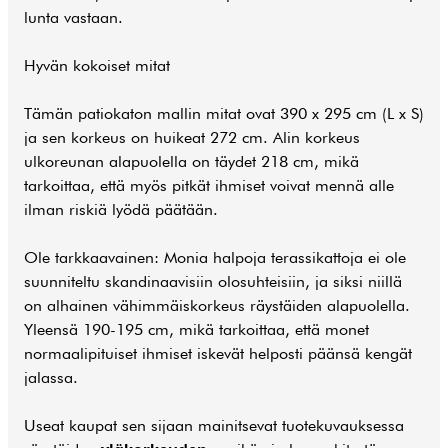
lunta vastaan.
Hyvän kokoiset mitat
Tämän patiokaton mallin mitat ovat 390 x 295 cm (L x S)
ja sen korkeus on huikeat 272 cm. Alin korkeus
ulkoreunan alapuolella on täydet 218 cm, mikä
tarkoittaa, että myös pitkät ihmiset voivat mennä alle
ilman riskiä lyödä päätään.
Ole tarkkaavainen: Monia halpoja terassikattoja ei ole
suunniteltu skandinaavisiin olosuhteisiin, ja siksi niillä
on alhainen vähimmäiskorkeus räystäiden alapuolella.
Yleensä 190-195 cm, mikä tarkoittaa, että monet
normaalipituiset ihmiset iskevät helposti päänsä kengät
jalassa.
Useat kaupat sen sijaan mainitsevat tuotekuvauksessa