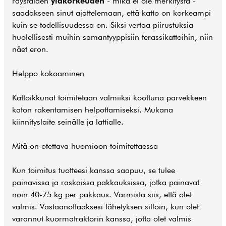
räystäiden
yläkorkeuden
- mikä ei ole merkitystä -
saadakseen sinut ajattelemaan, että katto on korkeampi
kuin se todellisuudessa on. Siksi vertaa piirustuksia
huolellisesti muihin samantyyppisiin terassikattoihin, niin
näet eron.
Helppo kokoaminen
Kattoikkunat toimitetaan valmiiksi koottuna parvekkeen
katon rakentamisen helpottamiseksi. Mukana
kiinnityslaite seinälle ja lattialle.
Mitä on otettava huomioon toimitettaessa
Kun toimitus tuotteesi kanssa saapuu, se tulee
painavissa ja raskaissa pakkauksissa, jotka painavat
noin 40-75 kg per pakkaus. Varmista siis, että olet
valmis. Vastaanottaaksesi lähetyksen silloin, kun olet
varannut kuormatraktorin kanssa, jotta olet valmis