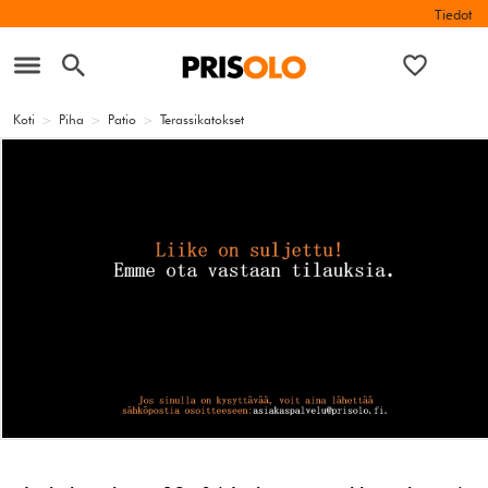
Tiedot
Koti
>
Piha
>
Patio
>
Terassikatokset