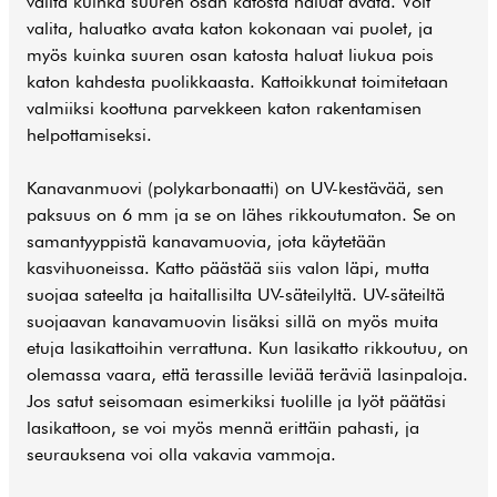
valita kuinka suuren osan katosta haluat avata. Voit
valita, haluatko avata katon kokonaan vai puolet, ja
myös kuinka suuren osan katosta haluat liukua pois
katon kahdesta puolikkaasta. Kattoikkunat toimitetaan
valmiiksi koottuna parvekkeen katon rakentamisen
helpottamiseksi.
Kanavanmuovi (polykarbonaatti) on UV-kestävää, sen
paksuus on 6 mm ja se on lähes rikkoutumaton. Se on
samantyyppistä kanavamuovia, jota käytetään
kasvihuoneissa. Katto päästää siis valon läpi, mutta
suojaa sateelta ja haitallisilta UV-säteilyltä. UV-säteiltä
suojaavan kanavamuovin lisäksi sillä on myös muita
etuja lasikattoihin verrattuna. Kun lasikatto rikkoutuu, on
olemassa vaara, että terassille leviää teräviä lasinpaloja.
Jos satut seisomaan esimerkiksi tuolille ja lyöt päätäsi
lasikattoon, se voi myös mennä erittäin pahasti, ja
seurauksena voi olla vakavia vammoja.