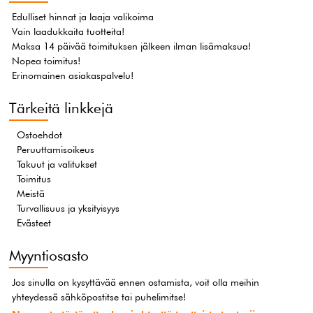
Edulliset hinnat ja laaja valikoima
Vain laadukkaita tuotteita!
Maksa 14 päivää toimituksen jälkeen ilman lisämaksua!
Nopea toimitus!
Erinomainen asiakaspalvelu!
Tärkeitä linkkejä
Ostoehdot
Peruuttamisoikeus
Takuut ja valitukset
Toimitus
Meistä
Turvallisuus ja yksityisyys
Evästeet
Myyntiosasto
Jos sinulla on kysyttävää ennen ostamista, voit olla meihin
yhteydessä sähköpostitse tai puhelimitse!