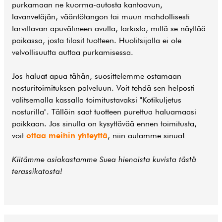
purkamaan ne kuorma-autosta kantoavun,
lavanvetäjän, vääntötangon tai muun mahdollisesti
tarvittavan apuvälineen avulla, tarkista, miltä se näyttää
paikassa, josta tilasit tuotteen. Huolitsijalla ei ole
velvollisuutta auttaa purkamisessa.
Jos haluat apua tähän, suosittelemme ostamaan
nosturitoimituksen palveluun. Voit tehdä sen helposti
valitsemalla kassalla toimitustavaksi "Kotikuljetus
nosturilla". Tällöin saat tuotteen purettua haluamaasi
paikkaan. Jos sinulla on kysyttävää ennen toimitusta,
voit
ottaa meihin yhteyttä
, niin autamme sinua!
Kiitämme asiakastamme Suea hienoista kuvista tästä
terassikatosta!