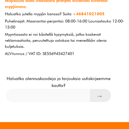
Napsauta tästä ottaaksesi yhteyttä tuotteista tunteviin
myyjiimme.
Haluatko jutella myyjän kanssa? Soita
+46841021005
Puhelinajat: Maanantai-perjantai: 08:00-16:00 Lounastauko 12:00-
13:00
Myyntiosasto ei voi käsitellä kysymyksiä, jotka koskevat
reklamaatioita, peruutettuja ostoksia tai meneillään olevia
kuljetuksia.
ALV-tunnus / VAT ID: SE556945427401
Haluatko alennuskoodeja ja tarjouksia uutiskirjeemme
kautta?