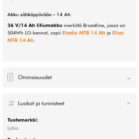
Akku sähköpyörään - 14 Ah
36 V/14 Ah litiumakku
merkiltä Broadline, jossa on
504Wh LG-kennot, sopii
Eladio MTB 14 Ah
ja
Eliaz
MTB 14 Ah
.
Ominaisuudet
Luokat ja tunnisteet
Tuotemerkki:
Lyfco