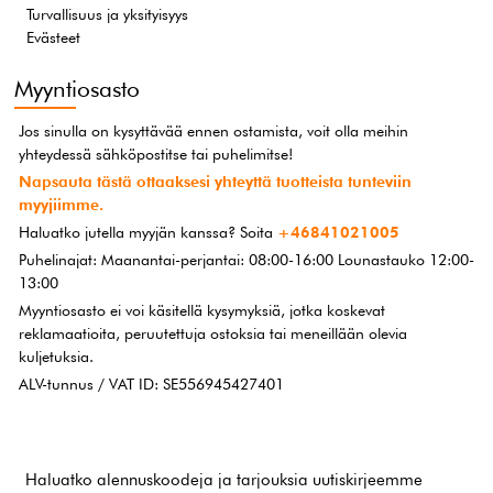
Turvallisuus ja yksityisyys
Evästeet
Myyntiosasto
Jos sinulla on kysyttävää ennen ostamista, voit olla meihin
yhteydessä sähköpostitse tai puhelimitse!
Napsauta tästä ottaaksesi yhteyttä tuotteista tunteviin
myyjiimme.
Haluatko jutella myyjän kanssa? Soita
+46841021005
Puhelinajat: Maanantai-perjantai: 08:00-16:00 Lounastauko 12:00-
13:00
Myyntiosasto ei voi käsitellä kysymyksiä, jotka koskevat
reklamaatioita, peruutettuja ostoksia tai meneillään olevia
kuljetuksia.
ALV-tunnus / VAT ID: SE556945427401
Haluatko alennuskoodeja ja tarjouksia uutiskirjeemme