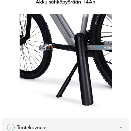
Akku sähköpyörään 14Ah
Tuotekuvaus: