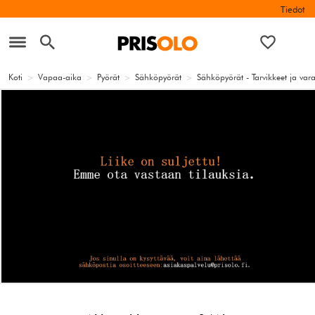
Tiedot
Koti
>
Vapaa-aika
>
Pyörät
>
Sähköpyörät
>
Sähköpyörät - Tarvikkeet ja var